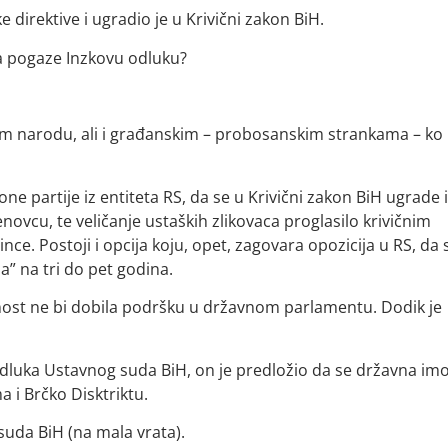
direktive i ugradio je u Krivični zakon BiH.
da pogaze Inzkovu odluku?
čkom narodu, ali i građanskim – probosanskim strankama – ko 
e partije iz entiteta RS, da se u Krivični zakon BiH ugrade i
novcu, te veličanje ustaških zlikovaca proglasilo krivičnim
ince. Postoji i opcija koju, opet, zagovara opozicija u RS, da 
” na tri do pet godina.
nost ne bi dobila podršku u državnom parlamentu. Dodik je
dluka Ustavnog suda BiH, on je predložio da se državna im
 i Brčko Disktriktu.
suda BiH (na mala vrata).