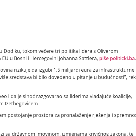
 Dodiku, tokom večere tri politika lidera s Oliverom
a EU u Bosni i Hercegovini Johanna Sattlera,
piše politicki.ba
.
ina rizikuje da izgubi 1,5 milijardi eura za infrastrukturne
više sredstava bi bilo dovedeno u pitanje u budućnosti”, re
o i da je sinoć razgovarao sa liderima vladajuće koalicije,
m Izetbegovićem.
m postojanje prostora za pronalaženje rješenja i spremno
ezi sa državnom imovinom, izmjenama krivičnog zakona, te