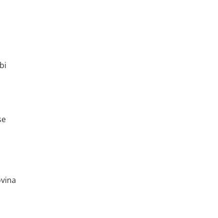
bi
se
ovina