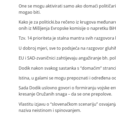
One se mogu aktivirati samo ako domaći političari
mogao biti.
Kako je za politicki.ba rečeno iz krugova međuna
onih iz Mišljenja Evropske komisije o napretku BiH
Tzv. 14 prioriteta je stalna mantra svih razgovora
U dobroj mjeri, sve to podsjeća na razgovor gluhih
EU i SAD-zvaničnici zahtijevaju angažiranje bh. pol
Dodik nakon svakog sastanka s “domaćim” strancima
Istina, u galami se mogu prepoznati i određena o
Sada Dodik uslovno govori o formiranju vojske entit
kresanje Oružanih snaga – da se one prepolove.
Vlastitu izjavu o “slovenačkom scenariju” osvajanj
naziva neistinom i spinovanjem.