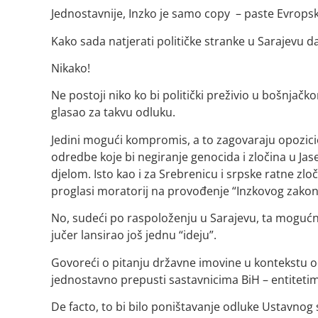
Jednostavnije, Inzko je samo copy – paste Evropske 
Kako sada natjerati političke stranke u Sarajevu 
Nikako!
Ne postoji niko ko bi politički preživio u bošnja
glasao za takvu odluku.
Jedini mogući kompromis, a to zagovaraju opozicion
odredbe koje bi negiranje genocida i zločina u Jase
djelom. Isto kao i za Srebrenicu i srpske ratne zloč
proglasi moratorij na provođenje “Inzkovog zakona
No, sudeći po raspoloženju u Sarajevu, ta moguć
jučer lansirao još jednu “ideju”.
Govoreći o pitanju državne imovine u kontekstu o
jednostavno prepusti sastavnicima BiH – entitetima
De facto, to bi bilo poništavanje odluke Ustavnog 