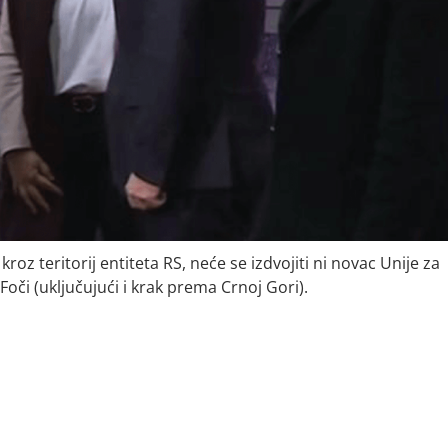
kroz teritorij entiteta RS, neće se izdvojiti ni novac Unije za
oči (uključujući i krak prema Crnoj Gori).