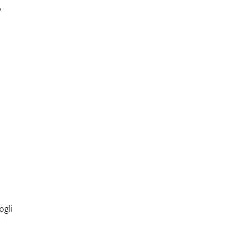
o
ogli