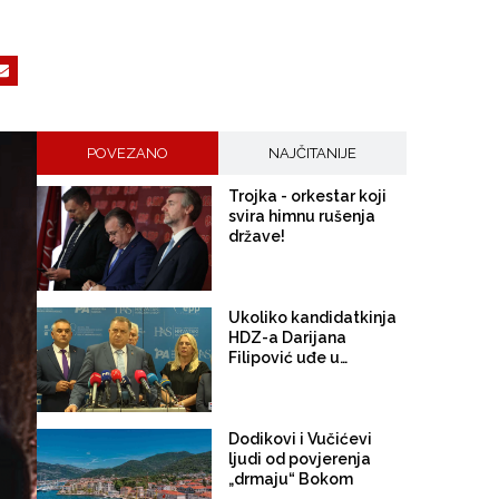
POVEZANO
NAJČITANIJE
Trojka - orkestar koji
svira himnu rušenja
države!
Ukoliko kandidatkinja
HDZ-a Darijana
Filipović uđe u
Predsjedništvo BiH
Dodik sigurno ostaje u
Vijeću ministara
Dodikovi i Vučićevi
ljudi od povjerenja
„drmaju“ Bokom