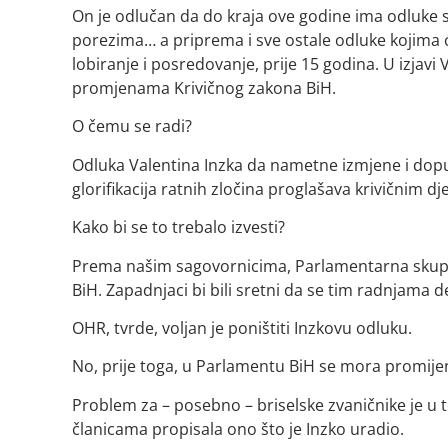
On je odlučan da do kraja ove godine ima odluke s
porezima… a priprema i sve ostale odluke kojima ć
lobiranje i posredovanje, prije 15 godina. U izjavi
promjenama Krivičnog zakona BiH.
O čemu se radi?
Odluka Valentina Inzka da nametne izmjene i dopu
glorifikacija ratnih zločina proglašava krivičnim dj
Kako bi se to trebalo izvesti?
Prema našim sagovornicima, Parlamentarna skupšti
BiH. Zapadnjaci bi bili sretni da se tim radnjama d
OHR, tvrde, voljan je poništiti Inzkovu odluku.
No, prije toga, u Parlamentu BiH se mora promijeni
Problem za – posebno – briselske zvaničnike je u 
članicama propisala ono što je Inzko uradio.