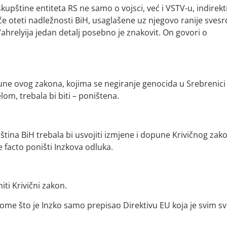
kupštine entiteta RS ne samo o vojsci, već i VSTV-u, indirek
e oteti nadležnosti BiH, usaglašene uz njegovo ranije sves
 Vahrelyija jedan detalj posebno je znakovit. On govori o
ne ovog zakona, kojima se negiranje genocida u Srebrenici 
elom, trebala bi biti – poništena.
na BiH trebala bi usvojiti izmjene i dopune Krivičnog zak
e facto poništi Inzkova odluka.
ti Krivični zakon.
tome što je Inzko samo prepisao Direktivu EU koja je svim s