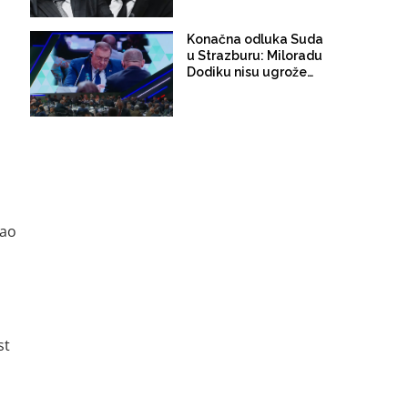
Konačna odluka Suda
u Strazburu: Miloradu
Dodiku nisu ugrožena
prava, presuda Suda
BiH ostaje na snazi!
kao
st