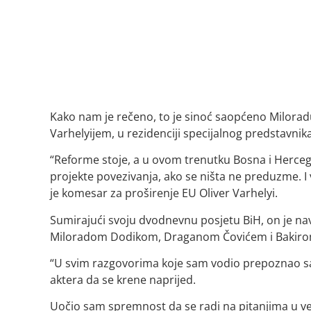
Kako nam je rečeno, to je sinoć saopćeno Miloradu
Varhelyijem, u rezidenciji specijalnog predstavnik
“Reforme stoje, a u ovom trenutku Bosna i Hercegov
projekte povezivanja, ako se ništa ne preduzme. I 
je komesar za proširenje EU Oliver Varhelyi.
Sumirajući svoju dvodnevnu posjetu BiH, on je nave
Miloradom Dodikom, Draganom Čovićem i Bakiro
“U svim razgovorima koje sam vodio prepoznao sa
aktera da se krene naprijed.
Uočio sam spremnost da se radi na pitanjima u v