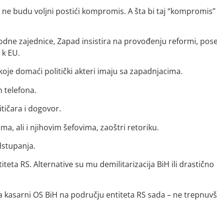
 ne budu voljni postići kompromis. A šta bi taj “kompromis”
rodne zajednice, Zapad insistira na provođenju reformi, po
 k EU.
 koje domaći politički akteri imaju sa zapadnjacima.
 telefona.
itičara i dogovor.
, ali i njihovim šefovima, zaoštri retoriku.
dstupanja.
eta RS. Alternative su mu demilitarizacija BiH ili drastično
a kasarni OS BiH na području entiteta RS sada – ne trepnuvš