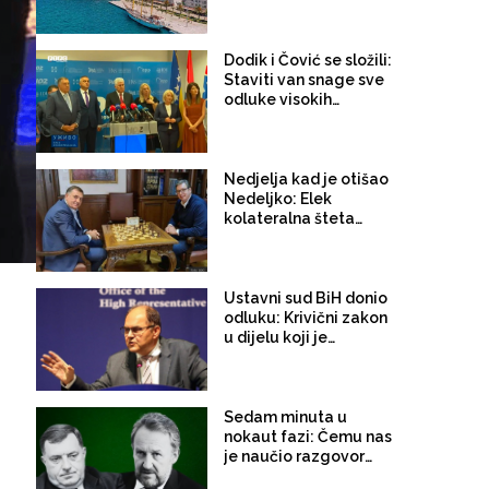
Dodik i Čović se složili:
Staviti van snage sve
odluke visokih
predstavnika
Nedjelja kad je otišao
Nedeljko: Elek
kolateralna šteta
sukoba Vučić-Dodik!
Ustavni sud BiH donio
odluku: Krivični zakon
u dijelu koji je
nametnuo Schmidt je
ustavan, neprovođenje
odluka OHR i dalje će
snositi krivičnu
Sedam minuta u
odgovornost
nokaut fazi: Čemu nas
je naučio razgovor
Dodik – Izetbegović