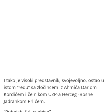
I tako je visoki predstavnik, svojevoljno, ostao u
istom “redu” sa zločincem iz Ahmića Dariom
Kordićem i čelnikom UZP-a Herceg -Bosne
Jadrankom Prlićem.
“Rubbish, full rubbish”.