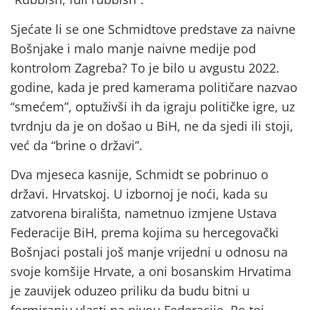
Sjećate li se one Schmidtove predstave za naivne
Bošnjake i malo manje naivne medije pod
kontrolom Zagreba? To je bilo u avgustu 2022.
godine, kada je pred kamerama političare nazvao
“smećem”, optuživši ih da igraju političke igre, uz
tvrdnju da je on došao u BiH, ne da sjedi ili stoji,
već da “brine o državi”.
Dva mjeseca kasnije, Schmidt se pobrinuo o
državi. Hrvatskoj. U izbornoj je noći, kada su
zatvorena birališta, nametnuo izmjene Ustava
Federacije BiH, prema kojima su hercegovački
Bošnjaci postali još manje vrijedni u odnosu na
svoje komšije Hrvate, a oni bosanskim Hrvatima
je zauvijek oduzeo priliku da budu bitni u
formiranju vlasti na nivou Federacije. Po toj