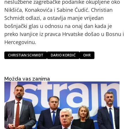
neslužbene zagrebačke podanike okupljene oko
Nikšića, Konakovića i Sabine Ćudić. Christian
Schmidt odlazi, a ostavlja manje vrijedan
bošnjački glas u odnosu na onaj dan kada je
preko Ivanjice iz pravca Hrvatske došao u Bosnu i
Hercegovinu.
CHRISTIAN SCHMIDT
DARIO KORDIĆ
OHR
Možda vas zanima