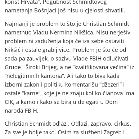
korist Hrvata”. Pogubnost Schmidtovog
nametanja Bošnjaci još nisu u cjelosti shvatili.
Najmanji je problem to što je Christian Schmidt
nametnuo Vladu Nermina Nikšića. Nisu nerješiv
problem ni zaduženja koja će iza sebe ostaviti
Nikšić i ostale grabljivice. Problem je što će od
sada pa zauvijek, o sazivu Vlade FBiH odlučivati
Grude i Široki Brijeg, a ne “kvalifikovana većina” iz
“nelegitimnih kantona”. Ali tako to biva kada
izborni zakon i politiku komentarišu “džezeri” i
ostale “karne”, koje je ne znaju koliko članova ima
CIK, a kamoli kako se biraju delegati u Dom
naroda FBiH.
Christian Schmidt odlazi. Odlazi, zapravo, cirkus.
Za sve je bolje tako. Osim za službeni Zagreb i