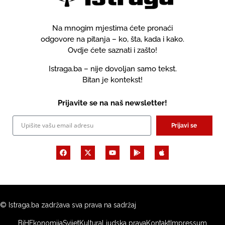
Na mnogim mjestima ćete pronaći
odgovore na pitanja – ko, šta, kada i kako.
Ovdje ćete saznati i zašto!
Istraga.ba – nije dovoljan samo tekst.
Bitan je kontekst!
Prijavite se na naš newsletter!
Prijavi se
© Istraga.ba zadržava sva prava na sadržaj
BiH
Ekonomija
Svijet
Kultura
Ljudska prava
Kontakt
Impressum