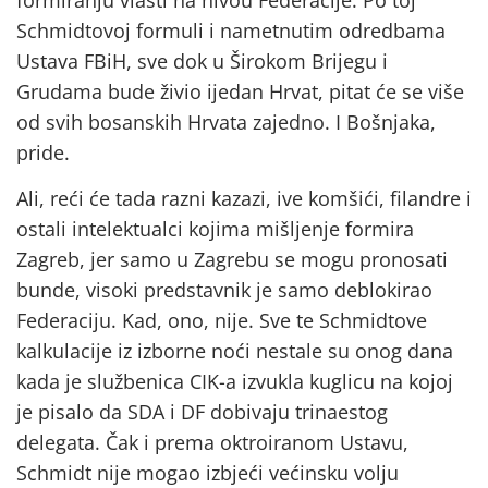
Schmidtovoj formuli i nametnutim odredbama
Ustava FBiH, sve dok u Širokom Brijegu i
Grudama bude živio ijedan Hrvat, pitat će se više
od svih bosanskih Hrvata zajedno. I Bošnjaka,
pride.
Ali, reći će tada razni kazazi, ive komšići, filandre i
ostali intelektualci kojima mišljenje formira
Zagreb, jer samo u Zagrebu se mogu pronosati
bunde, visoki predstavnik je samo deblokirao
Federaciju. Kad, ono, nije. Sve te Schmidtove
kalkulacije iz izborne noći nestale su onog dana
kada je službenica CIK-a izvukla kuglicu na kojoj
je pisalo da SDA i DF dobivaju trinaestog
delegata. Čak i prema oktroiranom Ustavu,
Schmidt nije mogao izbjeći većinsku volju