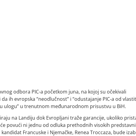
nog odbora PIC-a početkom juna, na kojoj su očekivali
da ih evropska “neodlučnost” i “odustajanje PIC-a od vlasti
voju ulogu” u trenutnom međunarodnom prisustvu u BiH.
iraju na Landiju dok Evropljani traže garancije, ukoliko pris
će povući ni jednu od odluka prethodnih visokih predstavni
o kandidat Francuske i Njemačke, Renea Troccaza, bude iza