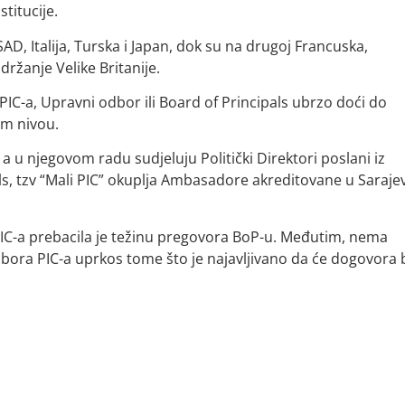
titucije.
 SAD, Italija, Turska i Japan, dok su na drugoj Francuska,
ržanje Velike Britanije.
IC-a, Upravni odbor ili Board of Principals ubrzo doći do
em nivou.
a u njegovom radu sudjeluju Politički Direktori poslani iz
ls, tzv “Mali PIC” okuplja Ambasadore akreditovane u Saraje
IC-a prebacila je težinu pregovora BoP-u. Međutim, nema
ora PIC-a uprkos tome što je najavljivano da će dogovora b