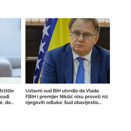
tržište
Ustavni sud BiH utvrdio da Vlada
 sudi
FBiH i premijer Nikšić nisu proveli niz
e, dobio
njegovih odluka: Sud obavijestio
 strujom
državno Tužilaštvo