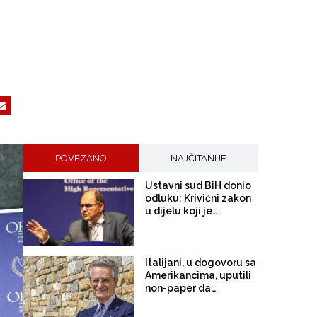
POVEZANO
NAJČITANIJE
Ustavni sud BiH donio
odluku: Krivični zakon
u dijelu koji je
nametnuo Schmidt je
ustavan, neprovođenje
odluka OHR i dalje će
snositi krivičnu
Italijani, u dogovoru sa
odgovornost
Amerikancima, uputili
non-paper da
omekšaju stavove EU:
Landi neće poništavati