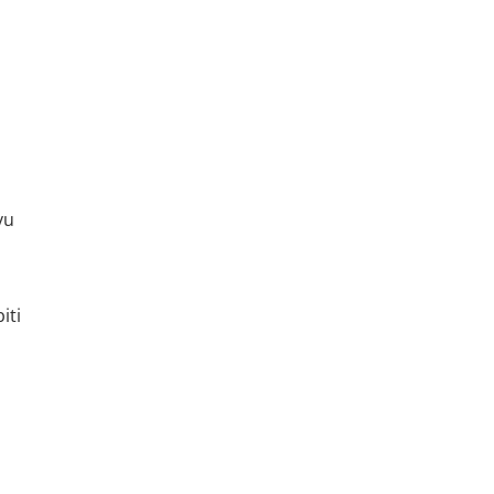
vu
iti