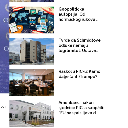
odluke prethodnih
visokih predstavnika
Geopolitička
dok će Bonske ovlasti
autopsija: Od
koristiti kao krajnju
hormuškog rukovanja
mjeru
do arhitekture straha
Tvrde da Schmidtove
odluke nemaju
legitimitet: Ustavni
sud RS-a uputio akt u
kojem traže da visoki
predstavnici prestanu
koristiti svoja široka
Raskol u PIC-u: Kamo
ovlaštenja
dalje (anti)Trumpe?
Amerikanci nakon
 za
sjednice PIC-a saopćili:
n
“EU nas prisiljava da
preispitamo svoju
ulogu u