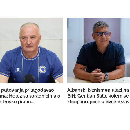
 putovanja prilagođavao
Albanski biznismen ulazi na 
ma: Helez sa saradnicima o
BiH: Gentian Sula, kojem se
 trošku pratio
zbog korupcije u dvije držav
aciju BiH
licencu DERK-a za trgovinu