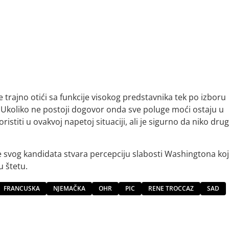
će trajno otići sa funkcije visokog predstavnika tek po izboru
. Ukoliko ne postoji dogovor onda sve poluge moći ostaju u
stiti u ovakvoj napetoj situaciji, ali je sigurno da niko drug
e svog kandidata stvara percepciju slabosti Washingtona koj
u štetu.
FRANCUSKA
NJEMAČKA
OHR
PIC
RENE TROCCAZ
SAD