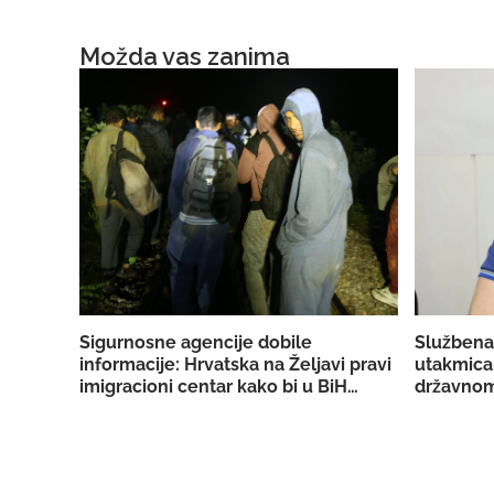
Možda vas zanima
Sigurnosne agencije dobile
Službena
informacije: Hrvatska na Željavi pravi
utakmica
imigracioni centar kako bi u BiH
državnom
mogla ilegalno prebacivati migrante
reprezent