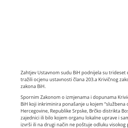
Zahtjev Ustavnom sudu BiH podnijela su trideset
tražili ocjenu ustavnosti člana 203.a Krivičnog z
zakona BiH.
Spornim Zakonom o izmjenama i dopunama Krivičn
BiH koji inkriminira ponašanje u kojem “službena o
Hercegovine, Republike Srpske, Brčko distrikta Bosne
zajednici ili bilo kojem organu lokalne uprave i s
izvrši ili na drugi način ne poštuje odluku visokog