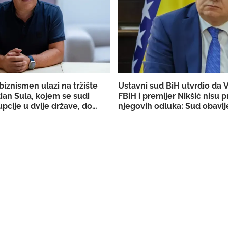
biznismen ulazi na tržište
Ustavni sud BiH utvrdio da 
ian Sula, kojem se sudi
FBiH i premijer Nikšić nisu p
pcije u dvije države, dobio
njegovih odluka: Sud obavij
DERK-a za trgovinu strujom
državno Tužilaštvo