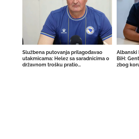
Službena putovanja prilagođavao
Albanski 
utakmicama: Helez sa saradnicima o
BiH: Gent
državnom trošku pratio
zbog koru
reprezentaciju BiH
licencu 