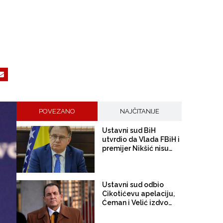
POVEZANO
NAJČITANIJE
Ustavni sud BiH
utvrdio da Vlada FBiH i
premijer Nikšić nisu
proveli niz njegovih
odluka: Sud
obavijestio državno
Tužilaštvo
Ustavni sud odbio
Cikotićevu apelaciju,
Ćeman i Velić izdvojili
mišljenje: „Krivična
odgovornost ne može