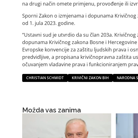
na drugi način omete primjenu, provođenje ili izvr
Sporni Zakon o izmjenama i dopunama Krivičnog 
od 1. jula 2023. godine.
“Ustavni sud je utvrdio da su član 203a. Krivično
dopunama Krivičnog zakona Bosne i Hercegovine u
Evropske konvencije za zaštitu ljudskih prava i 
predvidljive, a propisana krivičnopravna zaštita 
očuvanjem vladavine prava i funkcioniranjem pravn
CHRISTIAN SCHMIDT
KRIVIČNI ZAKON BIH
NARODNA S
Možda vas zanima