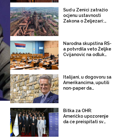
proizlaziti iz funkcije
koju neko obavlja”
Sud u Zenici zatražio
ocjenu ustavnosti
Zakona o Željezari:
"Zakon na više mjesta
suspenduje pravno
dejstvo sudskih odluka
i pravnih lijekova"
Narodna skupština RS-
a potvrdila veto Željke
Cvijanović na odluku o
imenovanja članova
Komisije za očuvanje
nacionalnih spomenika
BiH
Italijani, u dogovoru sa
Amerikancima, uputili
non-paper da
omekšaju stavove EU:
Landi neće poništavati
odluke prethodnih
visokih predstavnika
Bitka za OHR:
dok će Bonske ovlasti
Američko upozorenje
koristiti kao krajnju
da će preispitati svoju
mjeru
ulogu u BiH nije
zastrašilo Evropljane,