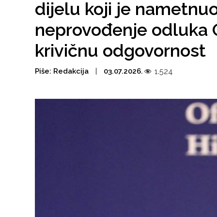
dijelu koji je nametnu
neprovođenje odluka O
krivičnu odgovornost
Piše:
Redakcija
03.07.2026.
1.524