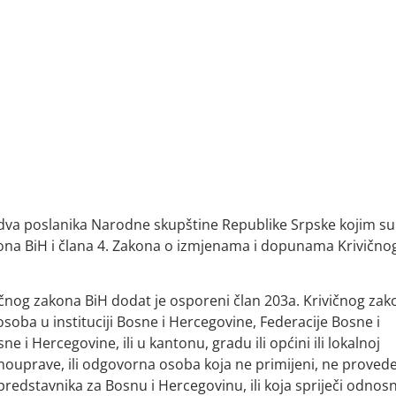
 dva poslanika Narodne skupštine Republike Srpske kojim su
akona BiH i člana 4. Zakona o izmjenama i dopunama Krivično
og zakona BiH dodat je osporeni član 203a. Krivičnog zak
soba u instituciji Bosne i Hercegovine, Federacije Bosne i
 i Hercegovine, ili u kantonu, gradu ili općini ili lokalnoj
amouprave, ili odgovorna osoba koja ne primijeni, ne provede
 predstavnika za Bosnu i Hercegovinu, ili koja spriječi odnos