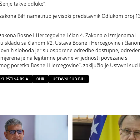
šenje takve odluke”.
zakona BiH nametnuo je visoki predstavnik Odlukom broj 1
g zakona Bosne i Hercegovine i član 4. Zakona o izmjenama i
 skladu sa članom I/2. Ustava Bosne i Hercegovine i članom
osnovnih sloboda jer su osporene odredbe dostupne, određen
usmjerena je na legitimne pravne vrijednosti povezane s
og poretka Bosne i Hercegovine”, zaključio je Ustavni sud 
KUPŠTINA RS-A
OHR
USTAVNI SUD BIH