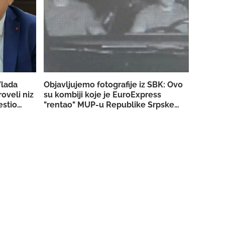
Vlada
Objavljujemo fotografije iz SBK: Ovo
roveli niz
su kombiji koje je EuroExpress
estio
"rentao" MUP-u Republike Srpske za
akciju u Bugojnu!