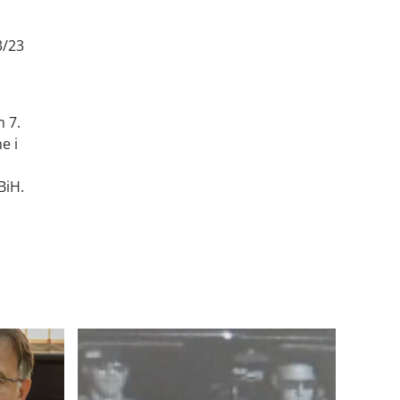
3/23
 7.
e i
BiH.