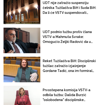
UDT nije zatražio suspenziju
čelnika Tužilaštva BiH i Suda BiH:
Da li će VSTV suspendovati
Gordanu Tadić?
UDT podnio tužbu protiv člana
VSTV-a Mahmuta Švrake:
Omogućio Željki Radović da u
VSTV-u naslijedi Željku Radović
Reket Tužilaštva BiH: Disciplinski
tužilac zatražio izjašnjenje
Gordane Tadić, ona im formirala
predmet
Prvostepena komisija VSTV-a
odbila tužbu: Dalida Burzić
"oslobođena" disciplinske
odgovornosti