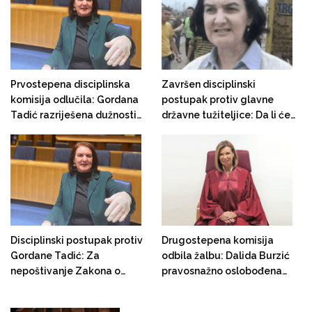
Prvostepena disciplinska
Završen disciplinski
komisija odlučila: Gordana
postupak protiv glavne
Tadić razriješena dužnosti
državne tužiteljice: Da li će
glavne državne tužiteljice
Gordana Tadić biti
razriješena?
Disciplinski postupak protiv
Drugostepena komisija
Gordane Tadić: Za
odbila žalbu: Dalida Burzić
nepoštivanje Zakona o
pravosnažno oslobođena
zaštiti tajnih podataka kriva
disciplinske odgovornosti
- zgrada