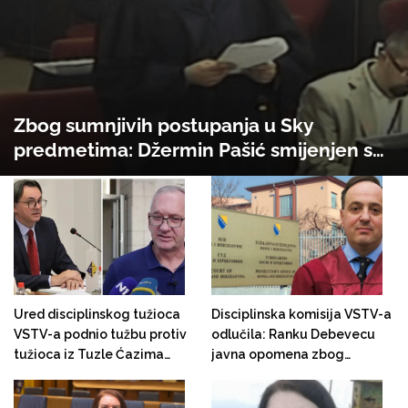
Zbog sumnjivih postupanja u Sky
predmetima: Džermin Pašić smijenjen sa
pozicije šefa Odsjeka za organizirani
kriminal. Ubuduće će raditi na ratnim
zločinima!
Ured disciplinskog tužioca
Disciplinska komisija VSTV-a
VSTV-a podnio tužbu protiv
odlučila: Ranku Debevecu
tužioca iz Tuzle Ćazima
javna opomena zbog
Serhatlića
neprimjerenog susreta sa
direktorom OSA-e