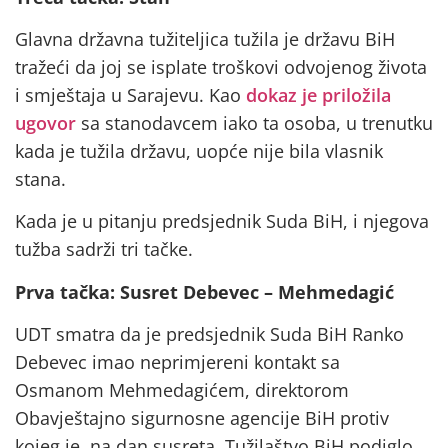
Glavna državna tužiteljica tužila je državu BiH
tražeći da joj se isplate troškovi odvojenog života
i smještaja u Sarajevu. Kao
dokaz je priložila
ugovor
sa stanodavcem iako ta osoba, u trenutku
kada je tužila državu, uopće nije bila vlasnik
stana.
Kada je u pitanju predsjednik Suda BiH, i njegova
tužba sadrži tri tačke.
Prva tačka: Susret Debevec – Mehmedagić
UDT smatra da je predsjednik Suda BiH Ranko
Debevec imao neprimjereni kontakt sa
Osmanom Mehmedagićem, direktorom
Obavještajno sigurnosne agencije BiH protiv
kojeg je, na dan susreta, Tužilaštvo BiH podiglo