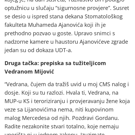
optužnicu u slučaju “sigurnosne provjere”. Susret
se desio u ispred stana dekana Stomatološkog
fakulteta Muhameda Ajanovića koji ih je
prethodno pozvao u goste. Upravo snimci s
nadzorne kamere u haustoru Ajanovićeve zgrade
jedan su od dokaza UDT-a.
Druga tačka: prepiska sa tužiteljicom
Vedranom Mijović
“Vedrana, čujem da tražiš uvid u moj CMS nalog i
dosje. Koji su tu razlozi. Hvala ti, Vedrana, na
MUP-u KS i teroriziranju i provjeravanju žene koja
veze sa Lijanovićima nema, niti kupovinom
malog Mercedesa od njih. Pozdravi Gordanu.
Radite nezakonite stvari totalno, koje nemaju
uporišta ni u jednom zakonu. Izuzimate