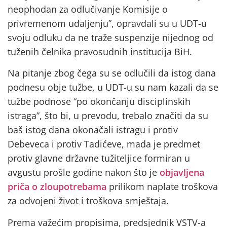
neophodan za odlučivanje Komisije o
privremenom udaljenju”, opravdali su u UDT-u
svoju odluku da ne traže suspenzije nijednog od
tuženih čelnika pravosudnih institucija BiH.
Na pitanje zbog čega su se odlučili da istog dana
podnesu obje tužbe, u UDT-u su nam kazali da se
tužbe podnose “po okončanju disciplinskih
istraga”, što bi, u prevodu, trebalo značiti da su
baš istog dana okonačali istragu i protiv
Debeveca i protiv Tadićeve, mada je predmet
protiv glavne državne tužiteljice formiran u
avgustu prošle godine nakon što je
objavljena
priča o zloupotrebama
prilikom naplate troškova
za odvojeni život i troškova smještaja.
Prema važećim propisima, predsjednik VSTV-a