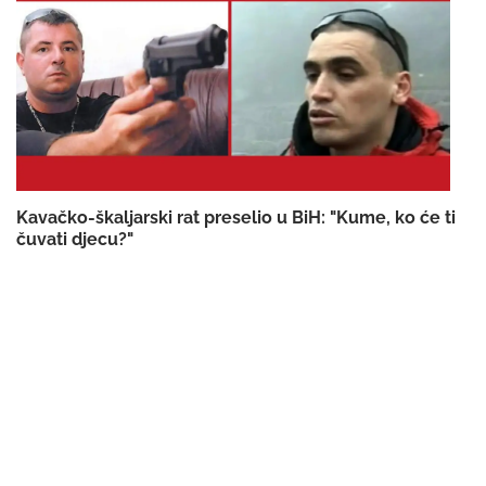
Kavačko-škaljarski rat preselio u BiH: "Kume, ko će ti
čuvati djecu?"