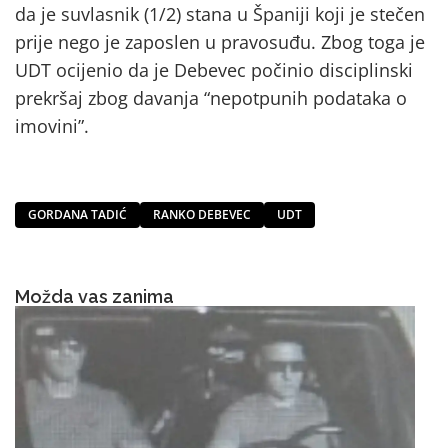
da je suvlasnik (1/2) stana u Španiji koji je stečen
prije nego je zaposlen u pravosuđu. Zbog toga je
UDT ocijenio da je Debevec počinio disciplinski
prekršaj zbog davanja “nepotpunih podataka o
imovini”.
GORDANA TADIĆ
RANKO DEBEVEC
UDT
Možda vas zanima