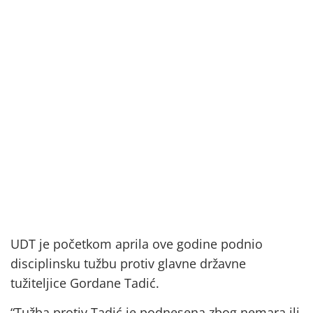
UDT je početkom aprila ove godine podnio
disciplinsku tužbu protiv glavne državne
tužiteljice Gordane Tadić.
“Tužba protiv Tadić je podnesena zbog nemara ili