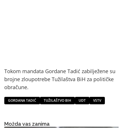
Tokom mandata Gordane Tadić zabilježene su
brojne zloupotrebe Tužilaštva BiH za političke
obračune.
GORDANA TADIĆ
TUŽILAŠTVO BIH
UDT
VSTV
Možda vas zanima