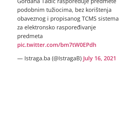
Gordana Tadić raspoređuje predmete
podobnim tužiocima, bez korištenja
obaveznog i propisanog TCMS sistema
za elektronsko raspoređivanje
predmeta
pic.twitter.com/bm7tW0EPdh
— Istraga.ba (@IstragaB)
July 16, 2021