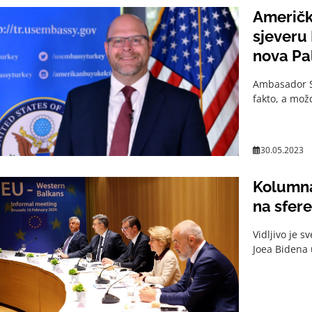
Američk
sjeveru
nova Pa
Ambasador SA
fakto, a možd
30.05.2023
Kolumna
na sfere
Vidljivo je 
Joea Bidena 