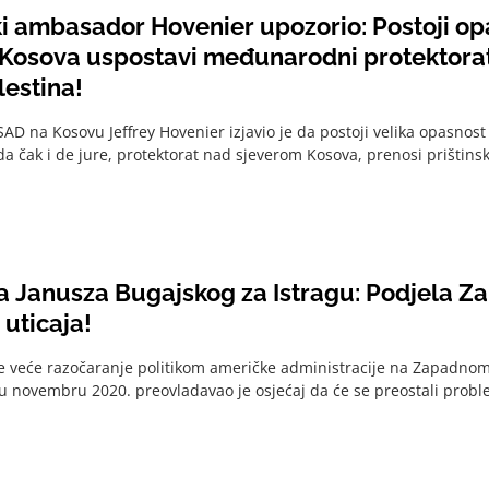
i ambasador Hovenier upozorio: Postoji op
 Kosova uspostavi međunarodni protektorat 
lestina!
D na Kosovu Jeffrey Hovenier izjavio je da postoji velika opasnost
a čak i de jure, protektorat nad sjeverom Kosova, prenosi prištinska
 Janusza Bugajskog za Istragu: Podjela 
 uticaja!
sve veće razočaranje politikom američke administracije na Zapadno
u novembru 2020. preovladavao je osjećaj da će se preostali problemi