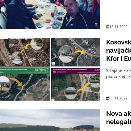
18.11.2022
Kosovski
navijač
Kfor i E
Srbija je kr
plana koji j
05.11.2022
Nova akc
nelegal