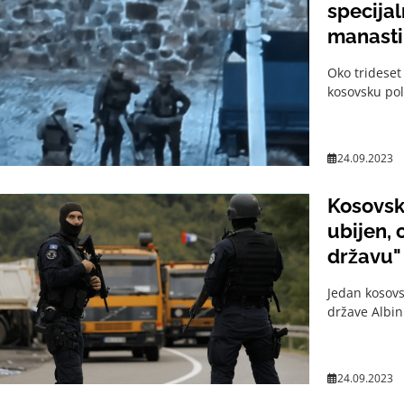
specijal
manasti
Oko trideset
kosovsku pol
24.09.2023
Kosovski
ubijen,
državu"
Jedan kosovs
države Albin
24.09.2023