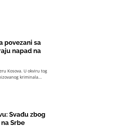
ra povezani sa
raju napad na
veru Kosova. U okviru tog
izovanog kriminala...
ovu: Svađu zbog
 na Srbe