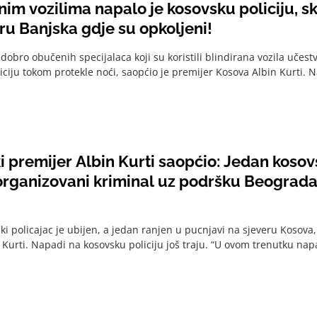
nim vozilima napalo je kosovsku policiju, sk
ru Banjska gdje su opkoljeni!
 dobro obučenih specijalaca koji su koristili blindirana vozila učes
iciju tokom protekle noći, saopćio je premijer Kosova Albin Kurti. 
 premijer Albin Kurti saopćio: Jedan kosovs
 organizovani kriminal uz podršku Beograd
ki policajac je ubijen, a jedan ranjen u pucnjavi na sjeveru Kosova, 
 Kurti. Napadi na kosovsku policiju još traju. “U ovom trenutku na