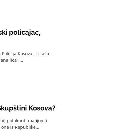
ki policajac,
 Policija Kosova. “U selu
na lica”,...
 Skupštini Kosova?
rbi, potaknuti mafijom i
one iz Republike...