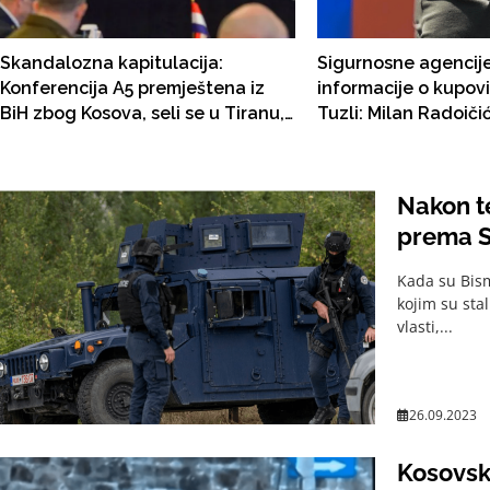
Skandalozna kapitulacija:
Sigurnosne agencij
Konferencija A5 premještena iz
informacije o kupovi
BiH zbog Kosova, seli se u Tiranu,
Tuzli: Milan Radoiči
ali mi sve plaćamo!
godine samo jednom 
u junu u Banjoj Luci!
Nakon t
prema S
Kada su Bis
kojim su sta
vlasti,...
26.09.2023
Kosovske