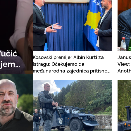
Vučić
Kosovski premijer Albin Kurti za
Janus
njem
Istragu: Očekujemo da
View: Belgrade Manufactures
međunarodna zajednica pritisne
Anoth
kog
Beograd da nam izruči teroriste
koji su napali našu zemlju!