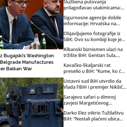
Službena putovanja
prilagođavao utakmicama:
Helez sa saradnicima o
Sigurnosne agencije dobile
državnom trošku pratio
informacije: Hrvatska na
reprezentaciju BiH
Željavi pravi imigracioni
Objavljujemo fotografije iz
centar kako bi u BiH mogla
SBK: Ovo su kombiji koje je
ilegalno prebacivati migrante
EuroExpress “rentao” MUP-u
Albanski biznismen ulazi na
Republike Srpske za akciju u
tržište BiH: Gentian Sula,
z Bugajski’s Washington
Bugojnu!
kojem se sudi zbog korupcije
Kavačko-škaljarski rat
u dvije države, dobio licencu
er Balkan War
preselio u BiH: “Kume, ko će
DERK-a za trgovinu strujom
ti čuvati djecu?”
Ustavni sud BiH utvrdio da
Vlada FBiH i premijer Nikšić
nisu proveli niz njegovih
Sarajevo safari u dimnoj
odluka: Sud obavijestio
zavjesi Margetićevog
državno Tužilaštvo
skladišta: Trojica ublehaša,
Darko Elez otkrio Tužilaštvu
medijski spektakl i nula
BiH: “Nestali plaćeni ubica
konkretnih dokaza
Slaviša Bilinac je ubijen i