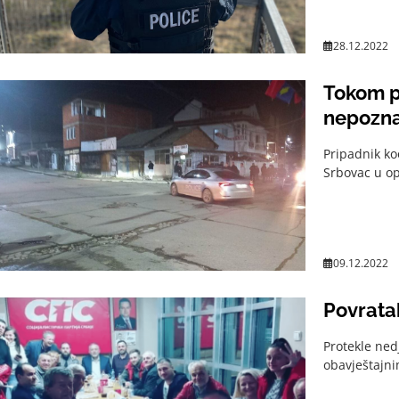
28.12.2022
Tokom pa
nepozna
Pripadnik koo
Srbovac u op
09.12.2022
Povratak
Protekle ned
obavještajni