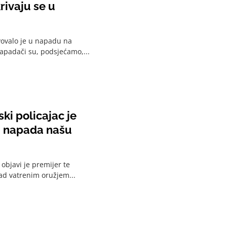
rivaju se u
tvovalo je u napadu na
Napadači su, podsjećamo,...
ki policajac je
a napada našu
objavi je premijer te
pad vatrenim oružjem...