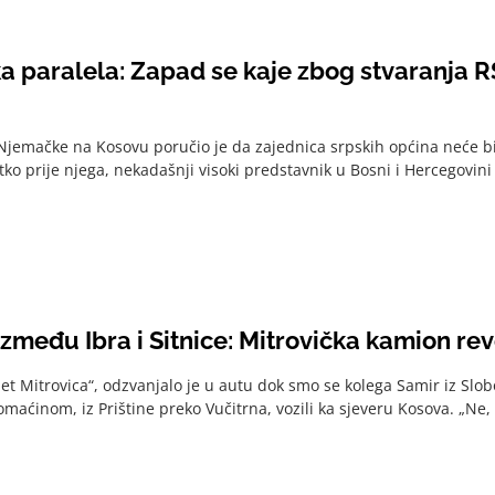
 paralela: Zapad se kaje zbog stvaranja RS, 
emačke na Kosovu poručio je da zajednica srpskih općina neće bit
tko prije njega, nekadašnji visoki predstavnik u Bosni i Hercegovini
između Ibra i Sitnice: Mitrovička kamion rev
et Mitrovica“, odzvanjalo je u autu dok smo se kolega Samir iz Slo
maćinom, iz Prištine preko Vučitrna, vozili ka sjeveru Kosova. „Ne, 