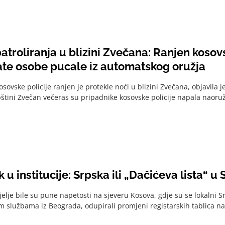
troliranja u blizini Zvečana: Ranjen kosovs
te osobe pucale iz automatskog oružja
sovske policije ranjen je protekle noći u blizini Zvečana, objavila je
štini Zvečan večeras su pripadnike kosovske policije napala naoruža
 u institucije: Srpska ili „Dačićeva lista“ u
jelje bile su pune napetosti na sjeveru Kosova, gdje su se lokalni S
m službama iz Beograda, odupirali promjeni registarskih tablica na 