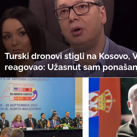
Turski dronovi stigli na Kosovo, 
reagovao: Užasnut sam ponaša
Turske, sanjaju obnovu Osmans
carstva