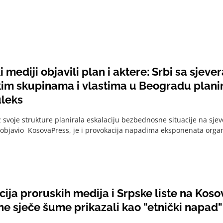
 mediji objavili plan i aktere: Srbi sa sjeve
kim skupinama i vlastima u Beogradu plani
uleks
oz svoje strukture planirala eskalaciju bezbednosne situacije na sje
e objavio KosovaPress, je i provokacija napadima eksponenata organ
ija proruskih medija i Srpske liste na Kos
ne sječe šume prikazali kao "etnički napad"