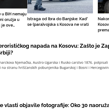
e u BiH nemaju
Istraga od Ibra do Banjske: Kad'
Nakon
ni oružja u
se (para)vojska s Kosova ne vrati
Kosov
ć je ove
prema
bio u BiH i to
erorističkog napada na Kosovu: Zašto je Za
rbiji?
marckova Njemačka, Austro-Ugarska i Rusko carstvo 1876. potpisal
li na stranu hrišćanskih pobunjenika Bugarskoj i Bosni i Hercegovin
 vlasti objavile fotografije: Oko 30 naoruž