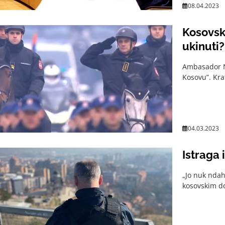
08.04.2023
Kosovska
ukinuti?
Ambasador Nj
Kosovu”. Kra
04.03.2023
Istraga 
„Jo nuk ndah
kosovskim do