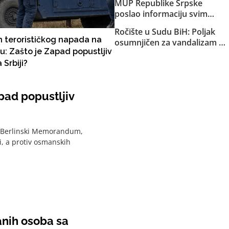
MUP Republike Srpske
zakopan kod bob staze na
poslao informaciju svim
Trebeviću”
policijskim agencijama u BiH:
Ročište u Sudu BiH: Poljak
“Dobili smo informaciju da je
 terorističkog napada na
osumnjičen za vandalizam u
autobomba zaplijenjena u
u: Zašto je Zapad popustljiv
Međugorju zatražio da ide u
Milićima bila namijenjena za
 Srbiji?
pritvor, priznao krivicu
ubistvo novinara Avde
Avdića”
pad popustljiv
i Berlinski Memorandum,
i, a protiv osmanskih
anih osoba sa