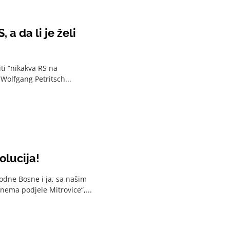
a da li je želi
i “nikakva RS na
 Wolfgang Petritsch...
olucija!
bodne Bosne i ja, sa našim
nema podjele Mitrovice“,...