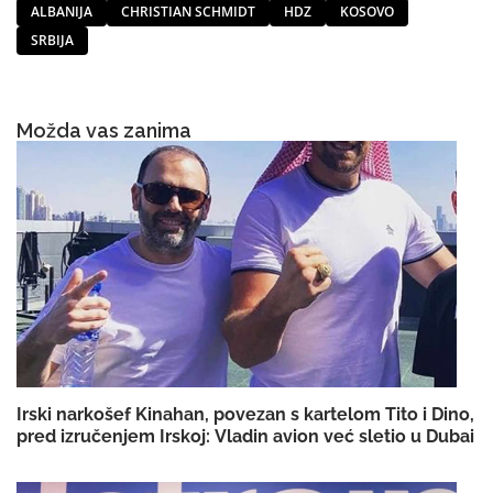
ALBANIJA
CHRISTIAN SCHMIDT
HDZ
KOSOVO
SRBIJA
Možda vas zanima
Irski narkošef Kinahan, povezan s kartelom Tito i Dino,
pred izručenjem Irskoj: Vladin avion već sletio u Dubai