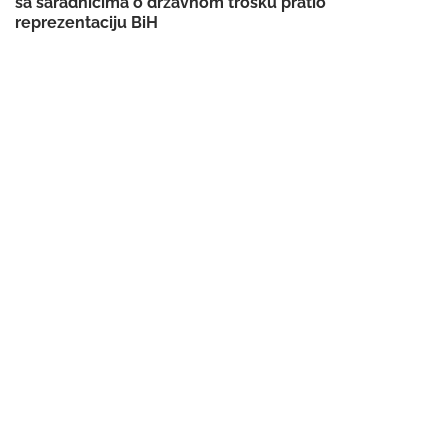
sa saradnicima o državnom trošku pratio
reprezentaciju BiH