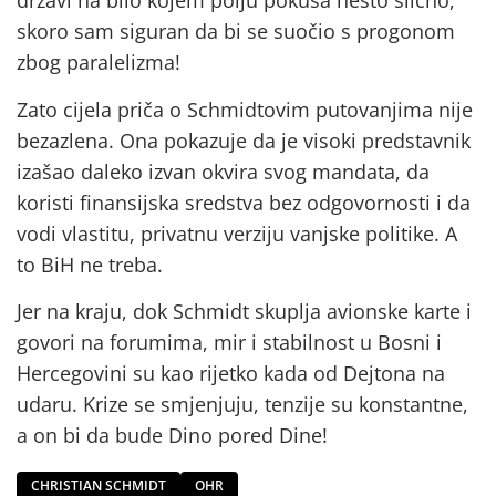
državi na bilo kojem polju pokuša nešto slično,
skoro sam siguran da bi se suočio s progonom
zbog paralelizma!
Zato cijela priča o Schmidtovim putovanjima nije
bezazlena. Ona pokazuje da je visoki predstavnik
izašao daleko izvan okvira svog mandata, da
koristi finansijska sredstva bez odgovornosti i da
vodi vlastitu, privatnu verziju vanjske politike. A
to BiH ne treba.
Jer na kraju, dok Schmidt skuplja avionske karte i
govori na forumima, mir i stabilnost u Bosni i
Hercegovini su kao rijetko kada od Dejtona na
udaru. Krize se smjenjuju, tenzije su konstantne,
a on bi da bude Dino pored Dine!
CHRISTIAN SCHMIDT
OHR