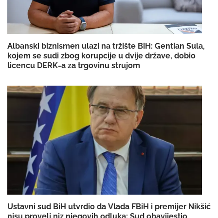
Albanski biznismen ulazi na tržište BiH: Gentian Sula,
kojem se sudi zbog korupcije u dvije države, dobio
licencu DERK-a za trgovinu strujom
Ustavni sud BiH utvrdio da Vlada FBiH i premijer Nikšić
nisu proveli niz njegovih odluka: Sud obavijestio