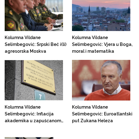
Kolumna Vildane
Kolumna Vildane
Selimbegović: Srpski Beč i(li)
Selimbegović: Vjera u Boga,
agresorska Moskva
moral i matematika
Kolumna Vildane
Kolumna Vildane
Selimbegović: Inflacija
Selimbegović: Euroatlantski
akademika u zapušćanom
put Zukana Heleza
društvu