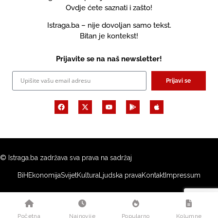
Ovdje ćete saznati i zašto!
Istraga.ba – nije dovoljan samo tekst.
Bitan je kontekst!
Prijavite se na naš newsletter!
Prijavi se
© Istraga.ba zadržava sva prava na sadržaj
BiH
Ekonomija
Svijet
Kultura
Ljudska prava
Kontakt
Impressum
Početna
Najnovije
Popularno
Kolumne