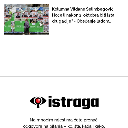
Kolumna Vildane Selimbegović:
Hoće li nakon 2. oktobra biti išta
drugačije? - Obećanje ludom
radovanje
Na mnogim mjestima ćete pronaći
odgovore na pitanja – ko, šta, kada i kako.