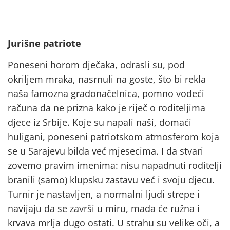
Jurišne patriote
Poneseni horom dječaka, odrasli su, pod
okriljem mraka, nasrnuli na goste, što bi rekla
naša famozna gradonačelnica, pomno vodeći
računa da ne prizna kako je riječ o roditeljima
djece iz Srbije. Koje su napali naši, domaći
huligani, poneseni patriotskom atmosferom koja
se u Sarajevu bilda već mjesecima. I da stvari
zovemo pravim imenima: nisu napadnuti roditelji
branili (samo) klupsku zastavu već i svoju djecu.
Turnir je nastavljen, a normalni ljudi strepe i
navijaju da se završi u miru, mada će ružna i
krvava mrlja dugo ostati. U strahu su velike oči, a