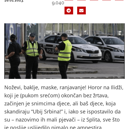
16.01.2023.
9.040
Noževi, baklje, maske, ranjavanje! Horor na Ilidži,
koji je (pukom srećom) okončan bez žrtava,
začinjen je snimcima djece, ali baš djece, koja
skandiraju “Ubij Srbina!” i, iako se ispostavilo da
su – nazovimo ih mali pjevači – iz Splita, sve što
je poslije uslijedilo nimalo ne amnestira