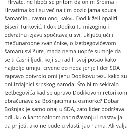
i Hrvate, ne libeći se pritom da onim Srbima i
Hrvatima koji su već na tim pozicijama spuca
šamarčinu ravnu onoj kakvu Dodik želi opaliti
Biseri Turković. I dok Dodiku tu mizoginu i
odvratnu izjavu spočitavaju svi, uključujući i
međunarodne zvaničnike, o Izetbegovićevom
šamaru svi šute, mada nema uopće sumnje da
se ti časni ljudi, koji su radili svoj posao kako
najbolje umiju, crvene do neba jer je lider SDA
zapravo potvrdio omiljenu Dodikovu tezu kako su
oni izdajnici srpskog naroda. Što bi to sekiralo
Izetbegovića kad se upravo Dodikovom retorikom
obračunava sa Bošnjacima iz osmorke? Dobar
Bošnjak je samo onaj u SDA, zato lider podržava
odluku o kantonalnom naoružavanju i nastavlja
da prijeti: ako ne bude u vlasti, jao nama. Ali valja