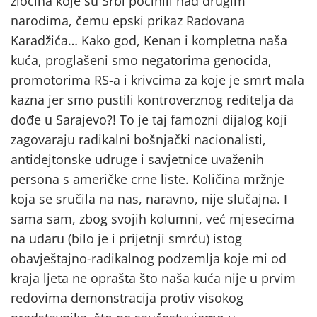
zločina koje su Srbi počinili nad drugim
narodima, čemu epski prikaz Radovana
Karadžića… Kako god, Kenan i kompletna naša
kuća, proglašeni smo negatorima genocida,
promotorima RS-a i krivcima za koje je smrt mala
kazna jer smo pustili kontroverznog reditelja da
dođe u Sarajevo?! To je taj famozni dijalog koji
zagovaraju radikalni bošnjački nacionalisti,
antidejtonske udruge i savjetnice uvaženih
persona s američke crne liste. Količina mržnje
koja se sručila na nas, naravno, nije slučajna. I
sama sam, zbog svojih kolumni, već mjesecima
na udaru (bilo je i prijetnji smrću) istog
obavještajno-radikalnog podzemlja koje mi od
kraja ljeta ne oprašta što naša kuća nije u prvim
redovima demonstracija protiv visokog