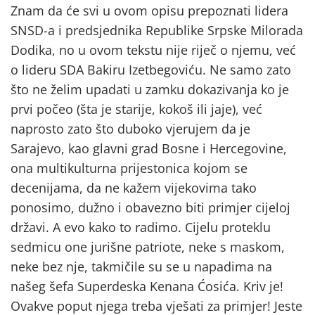
Znam da će svi u ovom opisu prepoznati lidera
SNSD-a i predsjednika Republike Srpske Milorada
Dodika, no u ovom tekstu nije riječ o njemu, već
o lideru SDA Bakiru Izetbegoviću. Ne samo zato
što ne želim upadati u zamku dokazivanja ko je
prvi počeo (šta je starije, kokoš ili jaje), već
naprosto zato što duboko vjerujem da je
Sarajevo, kao glavni grad Bosne i Hercegovine,
ona multikulturna prijestonica kojom se
decenijama, da ne kažem vijekovima tako
ponosimo, dužno i obavezno biti primjer cijeloj
državi. A evo kako to radimo. Cijelu proteklu
sedmicu one jurišne patriote, neke s maskom,
neke bez nje, takmičile su se u napadima na
našeg šefa Superdeska Kenana Ćosića. Kriv je!
Ovakve poput njega treba vješati za primjer! Jeste