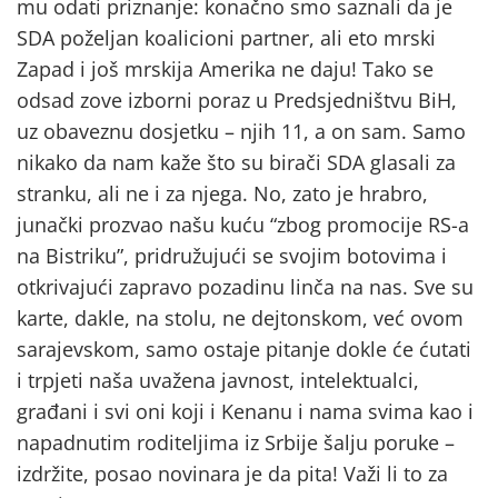
mu odati priznanje: konačno smo saznali da je
SDA poželjan koalicioni partner, ali eto mrski
Zapad i još mrskija Amerika ne daju! Tako se
odsad zove izborni poraz u Predsjedništvu BiH,
uz obaveznu dosjetku – njih 11, a on sam. Samo
nikako da nam kaže što su birači SDA glasali za
stranku, ali ne i za njega. No, zato je hrabro,
junački prozvao našu kuću “zbog promocije RS-a
na Bistriku”, pridružujući se svojim botovima i
otkrivajući zapravo pozadinu linča na nas. Sve su
karte, dakle, na stolu, ne dejtonskom, već ovom
sarajevskom, samo ostaje pitanje dokle će ćutati
i trpjeti naša uvažena javnost, intelektualci,
građani i svi oni koji i Kenanu i nama svima kao i
napadnutim roditeljima iz Srbije šalju poruke –
izdržite, posao novinara je da pita! Važi li to za