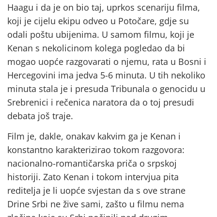
Haagu i da je on bio taj, uprkos scenariju filma,
koji je cijelu ekipu odveo u Potočare, gdje su
odali poštu ubijenima. U samom filmu, koji je
Kenan s nekolicinom kolega pogledao da bi
mogao uopće razgovarati o njemu, rata u Bosni i
Hercegovini ima jedva 5-6 minuta. U tih nekoliko
minuta stala je i presuda Tribunala o genocidu u
Srebrenici i rečenica naratora da o toj presudi
debata još traje.
Film je, dakle, onakav kakvim ga je Kenan i
konstantno karakterizirao tokom razgovora:
nacionalno-romantičarska priča o srpskoj
historiji. Zato Kenan i tokom intervjua pita
reditelja je li uopće svjestan da s ove strane
Drine Srbi ne žive sami, zašto u filmu nema