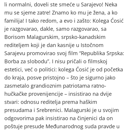
li normalni, doveli ste smeće u Sarajevo! Neka
mu se sjeme zatre! Znamo ko mu je žena, a ko
familija! I tako redom, a evo i zašto: Kolega Ćosić
je razgovarao, dakle, samo razgovarao, sa
Borisom Malagurskim, srpsko-kanadskim
rediteljem koji je dan kasnije u Istočnom
Sarajevu promovirao svoj film “Republika Srpska:
Borba za slobodu”. I nisu pričali o filmskoj
estetici, već o politici: kolega Ćosić je od početka
do kraja, posve pristojno – što je sigurno jako
zasmetalo grandioznim patriotama ratno-
hučkačke provenijencije – insistirao na dvije
stvari: odnosu reditelja prema haškim
presudama i Srebrenici. Malagurski je u svojim
odgovorima pak insistirao na činjenici da on
poštuje presude Međunarodnog suda pravde u