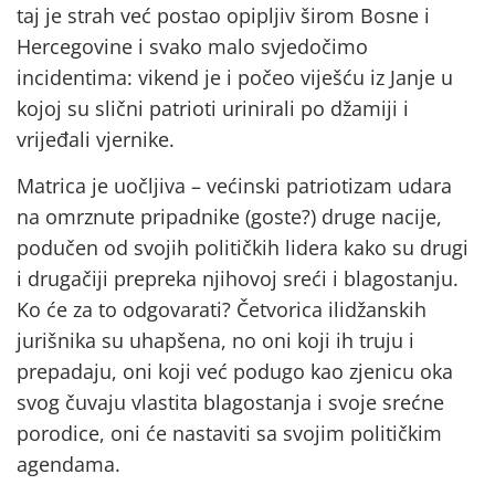
taj je strah već postao opipljiv širom Bosne i
Hercegovine i svako malo svjedočimo
incidentima: vikend je i počeo viješću iz Janje u
kojoj su slični patrioti urinirali po džamiji i
vrijeđali vjernike.
Matrica je uočljiva – većinski patriotizam udara
na omrznute pripadnike (goste?) druge nacije,
podučen od svojih političkih lidera kako su drugi
i drugačiji prepreka njihovoj sreći i blagostanju.
Ko će za to odgovarati? Četvorica ilidžanskih
jurišnika su uhapšena, no oni koji ih truju i
prepadaju, oni koji već podugo kao zjenicu oka
svog čuvaju vlastita blagostanja i svoje srećne
porodice, oni će nastaviti sa svojim političkim
agendama.