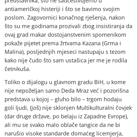
predstavnika, što ne saučestvujemo u
antiameričkoj histeriji i što se bavimo svojim
poslom. Zagovornici konačnog rješenja, nakon
što su me godinama prozivali zbog insistiranja da
ovaj grad makar dostojanstvenim spomenikom
pokaže pijetet prema žrtvama Kazana (Grma i
Malina), posljednjih mjeseci nastupaju s tezom
kako nije čudo što sam ustašica jer me je rodila
četnikuša.
Toliko o dijalogu u glavnom gradu BiH, u kome
nije nepoželjan samo Deda Mraz već i pozorišna
predstava u kojoj – gluho bilo – trgom hodaju
goli ljudi, (još) nije sklonjen Multikulturalni čovjek
(dar druge države, po belaju iz Zapadne Evrope),
ali mu se svako malo oblače tangice da ne bi
narušio visoke standarde domaćeg licemjerja,