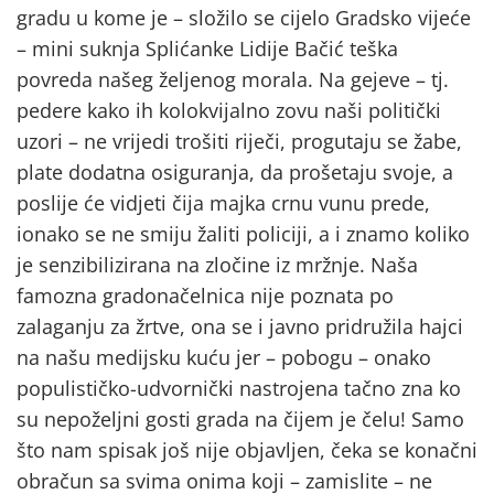
gradu u kome je – složilo se cijelo Gradsko vijeće
– mini suknja Splićanke Lidije Bačić teška
povreda našeg željenog morala. Na gejeve – tj.
pedere kako ih kolokvijalno zovu naši politički
uzori – ne vrijedi trošiti riječi, progutaju se žabe,
plate dodatna osiguranja, da prošetaju svoje, a
poslije će vidjeti čija majka crnu vunu prede,
ionako se ne smiju žaliti policiji, a i znamo koliko
je senzibilizirana na zločine iz mržnje. Naša
famozna gradonačelnica nije poznata po
zalaganju za žrtve, ona se i javno pridružila hajci
na našu medijsku kuću jer – pobogu – onako
populističko-udvornički nastrojena tačno zna ko
su nepoželjni gosti grada na čijem je čelu! Samo
što nam spisak još nije objavljen, čeka se konačni
obračun sa svima onima koji – zamislite – ne