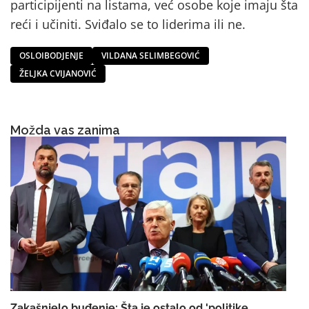
participijenti na listama, već osobe koje imaju šta
reći i učiniti. Sviđalo se to liderima ili ne.
OSLOIBODJENJE
VILDANA SELIMBEGOVIĆ
ŽELJKA CVIJANOVIĆ
Možda vas zanima
Zakašnjelo buđenje: Šta je ostalo od 'politike