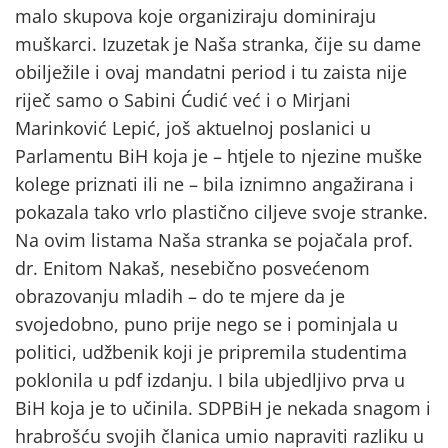
malo skupova koje organiziraju dominiraju
muškarci. Izuzetak je Naša stranka, čije su dame
obilježile i ovaj mandatni period i tu zaista nije
riječ samo o Sabini Ćudić već i o Mirjani
Marinković Lepić, još aktuelnoj poslanici u
Parlamentu BiH koja je – htjele to njezine muške
kolege priznati ili ne – bila iznimno angažirana i
pokazala tako vrlo plastično ciljeve svoje stranke.
Na ovim listama Naša stranka se pojačala prof.
dr. Enitom Nakaš, nesebično posvećenom
obrazovanju mladih – do te mjere da je
svojedobno, puno prije nego se i pominjala u
politici, udžbenik koji je pripremila studentima
poklonila u pdf izdanju. I bila ubjedljivo prva u
BiH koja je to učinila. SDPBiH je nekada snagom i
hrabrošću svojih članica umio napraviti razliku u