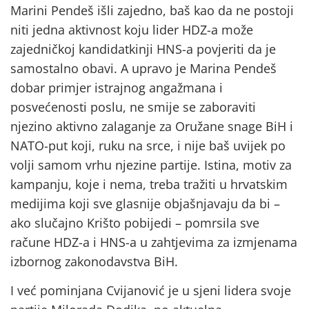
Marini Pendeš išli zajedno, baš kao da ne postoji
niti jedna aktivnost koju lider HDZ-a može
zajedničkoj kandidatkinji HNS-a povjeriti da je
samostalno obavi. A upravo je Marina Pendeš
dobar primjer istrajnog angažmana i
posvećenosti poslu, ne smije se zaboraviti
njezino aktivno zalaganje za Oružane snage BiH i
NATO-put koji, ruku na srce, i nije baš uvijek po
volji samom vrhu njezine partije. Istina, motiv za
kampanju, koje i nema, treba tražiti u hrvatskim
medijima koji sve glasnije objašnjavaju da bi –
ako slučajno Krišto pobijedi – pomrsila sve
račune HDZ-a i HNS-a u zahtjevima za izmjenama
izbornog zakonodavstva BiH.
I već pominjana Cvijanović je u sjeni lidera svoje