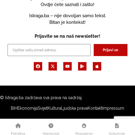
Ovdje ćete saznati i zašto!
Istraga.ba – nije dovoljan samo tekst.
Bitan je kontekst!
Prijavite se na naš newsletter!
Prijavi se
© Istraga.ba zadržava sva prava na sadržaj
BiH
Ekonomija
Svijet
Kultura
Ljudska prava
Kontakt
Impressum
Početna
Najnovije
Popularno
Kolumne