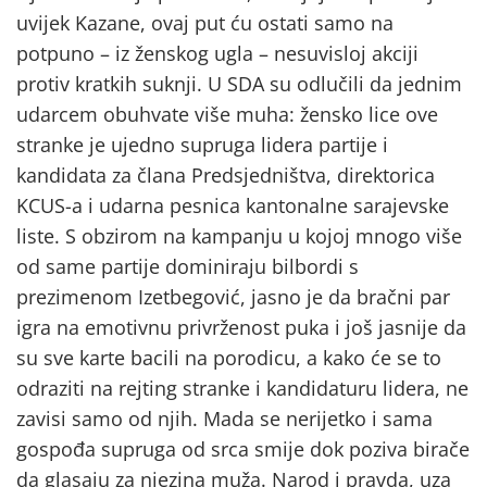
uvijek Kazane, ovaj put ću ostati samo na
potpuno – iz ženskog ugla – nesuvisloj akciji
protiv kratkih suknji. U SDA su odlučili da jednim
udarcem obuhvate više muha: žensko lice ove
stranke je ujedno supruga lidera partije i
kandidata za člana Predsjedništva, direktorica
KCUS-a i udarna pesnica kantonalne sarajevske
liste. S obzirom na kampanju u kojoj mnogo više
od same partije dominiraju bilbordi s
prezimenom Izetbegović, jasno je da bračni par
igra na emotivnu privrženost puka i još jasnije da
su sve karte bacili na porodicu, a kako će se to
odraziti na rejting stranke i kandidaturu lidera, ne
zavisi samo od njih. Mada se nerijetko i sama
gospođa supruga od srca smije dok poziva birače
da glasaju za njezina muža. Narod i pravda, uza