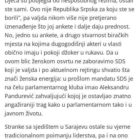
Djeca su pobjegla od nesposobnog režima, ostali
ste sami. Ovo nije Republika Srpska za koju ste se
borili”, pa valjda nikom više nije pretjerano
iznenađenje što joj ankete i dalje daju prednost.
No, jedno su ankete, a drugo stvarnost biračkih
mjesta na kojima dugogodišnji akteri u vlasti
obično imaju i pokoji džoker u rukavu. Da u
ovom blic ženskom osvrtu ne zaboravimo SDS
koji je valjda i po aktuelnom rejtingu shvatio šta
znači ženska energija: u prošlom mandatu SDS je
na čelu parlamentarnog kluba imao Aleksandru
Pandurević zahvaljujući kojoj je ostavljao znatno
angažiraniji trag kako u parlamentarnom tako i u
javnom životu.
Stranke sa sjedištem u Sarajevu ostale su vjerne
tradicionalnom poimanju liderstva, pa i na ono