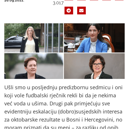
26.09.2022.
3.017
Ušli smo u posljednju predizbornu sedmicu i oni
koji vole fudbalski rječnik rekli bi da je nekima
već voda u ušima. Drugi pak primjećuju sve
evidentniju eskalaciju (dobro)susjedskih interesa
za oktobarske rezultate u Bosni i Hercegovini, no
moram priznati da su meni – za razliku od onih