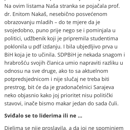
Na ovim listama Naša stranka se pojačala prof.
dr. Enitom Nakaš, nesebično posvećenom
obrazovanju mladih – do te mjere da je
svojedobno, puno prije nego se i pominjala u
politici, udžbenik koji je pripremila studentima
poklonila u pdf izdanju. I bila ubjedljivo prva u
BiH koja je to učinila. SDPBiH je nekada snagom i
hrabrošću svojih članica umio napraviti razliku u
odnosu na sve druge, ako to sa aktuelnom
potpredsjednicom i nije slučaj ne treba biti
prestrog, bit će da je gradonačelnici Sarajeva
neko objasnio kako joj prioritet nisu politički
stavovi, inače bismo makar jedan do sada čuli.
Sviđalo se to liderima ili ne …
Djelima se nije proslavila, a da joj ne spominjem