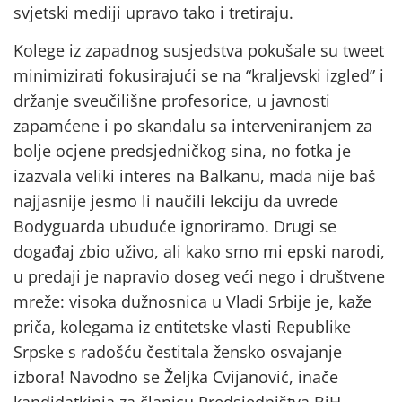
svjetski mediji upravo tako i tretiraju.
Kolege iz zapadnog susjedstva pokušale su tweet
minimizirati fokusirajući se na “kraljevski izgled” i
držanje sveučilišne profesorice, u javnosti
zapamćene i po skandalu sa interveniranjem za
bolje ocjene predsjedničkog sina, no fotka je
izazvala veliki interes na Balkanu, mada nije baš
najjasnije jesmo li naučili lekciju da uvrede
Bodyguarda ubuduće ignoriramo. Drugi se
događaj zbio uživo, ali kako smo mi epski narodi,
u predaji je napravio doseg veći nego i društvene
mreže: visoka dužnosnica u Vladi Srbije je, kaže
priča, kolegama iz entitetske vlasti Republike
Srpske s radošću čestitala žensko osvajanje
izbora! Navodno se Željka Cvijanović, inače