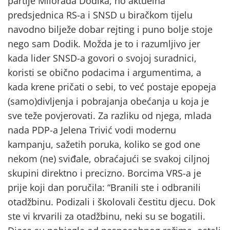
partije Milorada Dodika, no aktuelna
predsjednica RS-a i SNSD u biračkom tijelu
navodno bilježe dobar rejting i puno bolje stoje
nego sam Dodik. Možda je to i razumljivo jer
kada lider SNSD-a govori o svojoj suradnici,
koristi se obično podacima i argumentima, a
kada krene pričati o sebi, to već postaje epopeja
(samo)divljenja i pobrajanja obećanja u koja je
sve teže povjerovati. Za razliku od njega, mlada
nada PDP-a Jelena Trivić vodi modernu
kampanju, sažetih poruka, koliko se god one
nekom (ne) sviđale, obraćajući se svakoj ciljnoj
skupini direktno i precizno. Borcima VRS-a je
prije koji dan poručila: “Branili ste i odbranili
otadžbinu. Podizali i školovali čestitu djecu. Dok
ste vi krvarili za otadžbinu, neki su se bogatili.