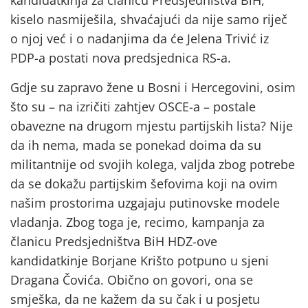
kandidatkinja za članicu Predsjedništva BiH,
kiselo nasmiješila, shvaćajući da nije samo riječ
o njoj već i o nadanjima da će Jelena Trivić iz
PDP-a postati nova predsjednica RS-a.
Gdje su zapravo žene u Bosni i Hercegovini, osim
što su – na izričiti zahtjev OSCE-a – postale
obavezne na drugom mjestu partijskih lista? Nije
da ih nema, mada se ponekad doima da su
militantnije od svojih kolega, valjda zbog potrebe
da se dokažu partijskim šefovima koji na ovim
našim prostorima uzgajaju putinovske modele
vladanja. Zbog toga je, recimo, kampanja za
članicu Predsjedništva BiH HDZ-ove
kandidatkinje Borjane Krišto potpuno u sjeni
Dragana Čovića. Obično on govori, ona se
smješka, da ne kažem da su čak i u posjetu