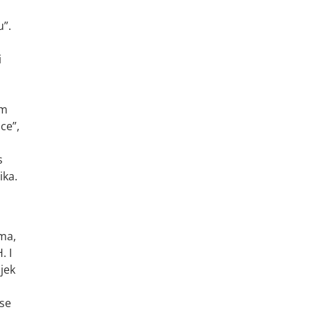
u”.
i
im
ce”,
s
ika.
ima,
. I
jek
 se