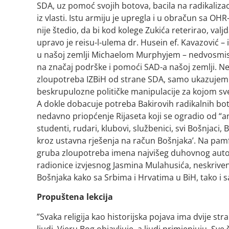
SDA, uz pomoć svojih botova, bacila na radikaliza
iz vlasti. Istu armiju je upregla i u obračun sa OH
nije štedio, da bi kod kolege Zukića reterirao, val
upravo je reisu-l-ulema dr. Husein ef. Kavazović
u našoj zemlji Michaelom Murphyjem – nedvosmisle
na značaj podrške i pomoći SAD-a našoj zemlji. Ne
zloupotreba IZBiH od strane SDA, samo ukazujem n
beskrupulozne političke manipulacije za kojom sv
A dokle dobacuje potreba Bakirovih radikalnih bo
nedavno priopćenje Rijaseta koji se ogradio od “an
studenti, rudari, klubovi, službenici, svi Bošnjaci
kroz ustavna rješenja na račun Bošnjaka’. Na pamfl
gruba zloupotreba imena najvišeg duhovnog autor
radionice izvjesnog Jasmina Mulahusića, neskriven
Bošnjaka kako sa Srbima i Hrvatima u BiH, tako i s
Propuštena lekcija
”Svaka religija kao historijska pojava ima dvije st
ljudi. Vjeru Bog objavljuje, a ljudi primjenjuju. Sve