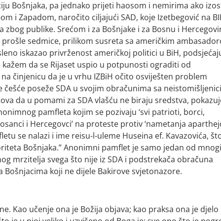
ciju Bošnjaka, pa jednako prijeti haosom i nemirima ako izo
R-om i Zapadom, naročito ciljajući SAD, koje Izetbegović na B
jda zbog publike. Srećom i za Bošnjake i za Bosnu i Hercegovi
 – i prošle sedmice, prilikom susreta sa američkim ambasado
no iskazao privrženost američkoj politici u BiH, podsjećaj
 kažem da se Rijaset uspio u potpunosti ograditi od
a činjenicu da je u vrhu IZBiH očito osviješten problem
e češće poseže SDA u svojim obračunima sa neistomišljenic
tova da u pomami za SDA vlašću ne biraju sredstva, pokazuje
onimnog pamfleta kojim se pozivaju ‘svi patrioti, borci,
, Bosanci i Hercegovci’ na proteste protiv ‘nametanja aparthe
etu se nalazi i ime reisu-l-uleme Huseina ef. Kavazovića, što
iteta Bošnjaka.” Anonimni pamflet je samo jedan od mnogi
og mrzitelja svega što nije iz SDA i podstrekača obračuna
a Bošnjacima koji ne dijele Bakirove svjetonazore.
rane. Kao učenje ona je Božija objava; kao praksa ona je djelo
 što je u njoj veliko i uzvišeno od Boga je; sve ono što je pog