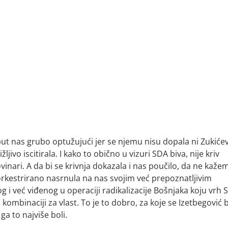
sput nas grubo optužujući jer se njemu nisu dopala ni Zukiće
žljivo iscitirala. I kako to obično u vizuri SDA biva, nije kriv
ovinari. A da bi se krivnja dokazala i nas poučilo, da ne kaže
 orkestrirano nasrnula na nas svojim već prepoznatljivim
g i već viđenog u operaciji radikalizacije Bošnjaka koju vrh 
kombinaciji za vlast. To je to dobro, za koje se Izetbegović b
ga to najviše boli.