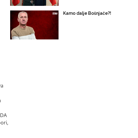
Kamo dalje Bošnjače?!
va
m
SDA
ori,