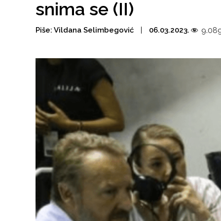
snima se (II)
Piše:
Vildana Selimbegović
06.03.2023.
9.08