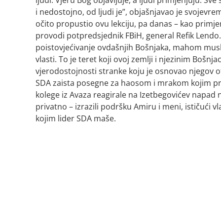
i nedostojno, od ljudi je”, objašnjavao je svojevre
očito propustio ovu lekciju, pa danas – kao primjer
provodi potpredsjednik FBiH, general Refik Lendo. 
poistovjećivanje ovdašnjih Bošnjaka, mahom mus
vlasti. To je teret koji ovoj zemlji i njezinim Boš
vjerodostojnosti stranke koju je osnovao njegov ot
SDA zaista posegne za haosom i mrakom kojim prije
kolege iz Avaza reagirale na Izetbegovićev napad na
privatno – izrazili podršku Amiru i meni, ističući 
kojim lider SDA maše.