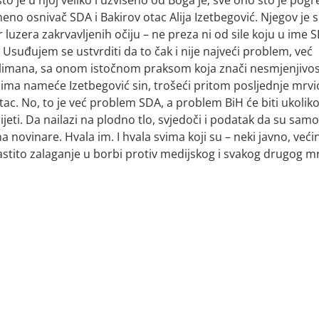
meno osnivač SDA i Bakirov otac Alija Izetbegović. Njegov je s
 luzera zakrvavljenih očiju – ne preza ni od sile koju u ime 
Usuđujem se ustvrditi da to čak i nije najveći problem, već
limana, sa onom istočnom praksom koja znači nesmjenjivos
njacima nameće Izetbegović sin, trošeći pritom posljednje mrvi
ac. No, to je već problem SDA, a problem BiH će biti ukolik
ti. Da nailazi na plodno tlo, svjedoči i podatak da su samo
 novinare. Hvala im. I hvala svima koji su – neki javno, veći
vlastito zalaganje u borbi protiv medijskog i svakog drugog m