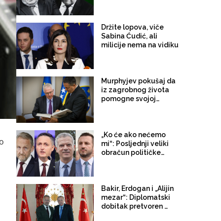
Dodik – Izetbegović
Držite lopova, viče
Sabina Ćudić, ali
milicije nema na vidiku
Murphyjev pokušaj da
iz zagrobnog života
pomogne svojoj
siročadi
„Ko će ako nećemo
no
mi“: Posljednji veliki
obračun političke
generacije koja dvije
decenije dominira
bošnjačkom scenom
Bakir, Erdogan i „Alijin
mezar“: Diplomatski
dobitak pretvoren u
retorički fijasko