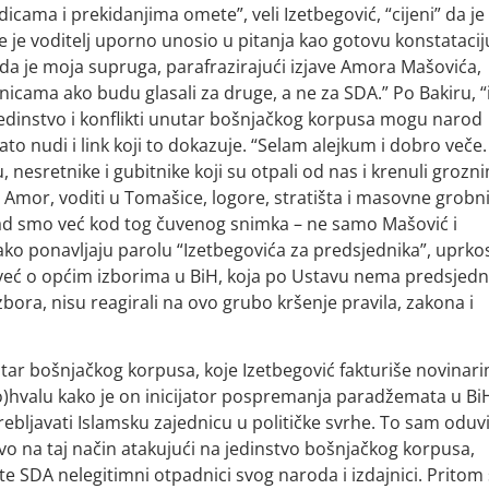
ama i prekidanjima omete”, veli Izetbegović, “cijeni” da je
e je voditelj uporno unosio u pitanja kao gotovu konstatacij
ja da je moja supruga, parafrazirajući izjave Amora Mašovića,
nicama ako budu glasali za druge, a ne za SDA.” Po Bakiru, “
jedinstvo i konflikti unutar bošnjačkog korpusa mogu narod
to nudi i link koji to dokazuje. “Selam alejkum i dobro veče.
, nesretnike i gubitnike koji su otpali od nas i krenuli grozn
 Amor, voditi u Tomašice, logore, stratišta i masovne grobni
 I kad smo već kod tog čuvenog snimka – ne samo Mašović i
ako ponavljaju parolu “Izetbegovića za predsjednika”, uprko
, već o općim izborima u BiH, koja po Ustavu nema predsjedn
izbora, nisu reagirali na ovo grubo kršenje pravila, zakona i
tar bošnjačkog korpusa, koje Izetbegović fakturiše novinar
)hvalu kako je on inicijator pospremanja paradžemata u BiH
ebljavati Islamsku zajednicu u političke svrhe. To sam oduvi
ravo na taj način atakujući na jedinstvo bošnjačkog korpusa,
te SDA nelegitimni otpadnici svog naroda i izdajnici. Pritom