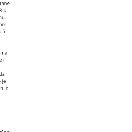
stane
IR-u
nu,
rom
ući
ima.
 i
jda
 je
h iz
rešno