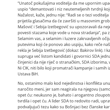
”Unatoč pokušajima voditelja da me upornim upadic
uspio “demantovati i niz neutemeljenih tvrdnji koj
Nažalost, kaže, jednu nije: “Radi se o tezi voditel
prijetila glasačima da će završiti u masovnim grob
Mašović i Sebija Izetbegović su upozoravali da ne
povesti stazama koje vode u nova stradanja”, pa za
Selamim vas, a selamim i luzere zakrvavljenih očiju
putevima koji će ponovo ako uspiju, kako reče naš
rekla je Sebija Izetbegović (dokaz: Bakirov link).
supruga već listom kandidati i govornici SDA jedn
činjenici da nije riječ o stranačkim, SDA izborima
Ni CIK, niti bilo koji promatrači kampanje i samih 
Ustava BiH.
No, ostanimo malo kod nejedinstva i konflikta unu
naročito meni, jer sam reagirala na njegovu (samo
opet ću: neukusno je, bahato i arogantno zloupotr
tvrdila i opet ću. A lider SDA to redovito radi, up
podvaljujući tezu kako su Bošnjaci bez članske kar