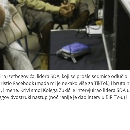
ra Izetbegovića, lidera SDA, koji se prošle sedmice odlučio
oristio Facebook (mada mi je nekako više za TikTok) i brutal
 i mene. Krivi smo! Kolega Zukić je intervjuirao lidera SDA u
jegov dvostruki nastup (noć ranije je dao intervju BIR TV-u) i