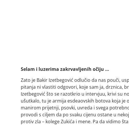
Selam i luzerima zakrvavljenih očiju …
Zato je Bakir Izetbegović odlučio da nas pouči, u
pitanja ni vlastiti odgovori, koje sam ja, drznica, bri
Izetbegović što se razotkrio u intervjuu, krivi su n
ušutkalo, tu je armija esdeaovskih botova koja je
manirom prijetnji, psovki, uvreda i svega potrebno
provodi s ciljem da po svaku cijenu ostane u nekoj 
protiv zla – kolege Zukića i mene. Pa da vidimo šta 