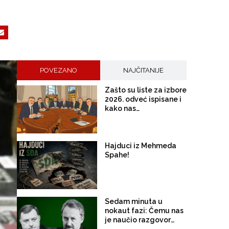
POVEZANO
NAJČITANIJE
Zašto su liste za izbore
2026. odveć ispisane i
kako nas
unutarstranački
feudalizam razara
Hajduci iz Mehmeda
Spahe!
Sedam minuta u
nokaut fazi: Čemu nas
je naučio razgovor