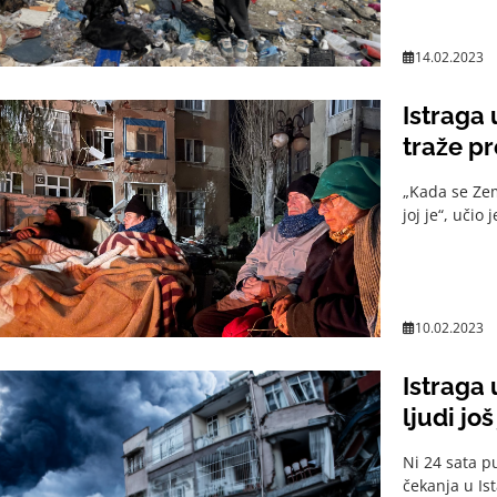
14.02.2023
Istraga 
traže pr
„Kada se Zem
joj je“, učio
10.02.2023
Istraga 
ljudi jo
Ni 24 sata p
čekanja u Is