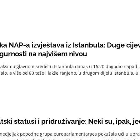
a NAP-a izvještava iz Istanbula: Duge cije
igurnosti na najvišem nivou
aksimu glavnom središtu Istanbula danas u 16:20 dogodio napad u
alo, a više od 80 teže i lakše ranjeno, u drugom dijelu Istanbula, 
ski statusi i pridruživanje: Neki su, ipak, je
onedjeljak popodne grupa europarlamentaraca pokušala ući u upr