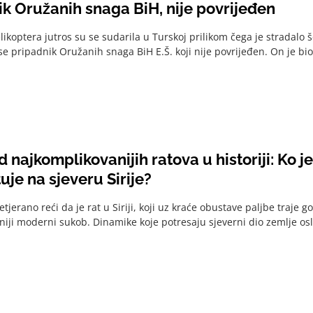
ik Oružanih snaga BiH, nije povrijeđen
likoptera jutros su se sudarila u Turskoj prilikom čega je stradalo 
se pripadnik Oružanih snaga BiH E.Š. koji nije povrijeđen. On je bio
 najkomplikovanijih ratova u historiji: Ko je 
uje na sjeveru Sirije?
etjerano reći da je rat u Siriji, koji uz kraće obustave paljbe traje g
iji moderni sukob. Dinamike koje potresaju sjeverni dio zemlje osl