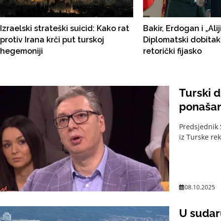
Izraelski strateški suicid: Kako rat
Bakir, Erdogan i „Ali
protiv Irana krči put turskoj
Diplomatski dobitak
hegemoniji
retorički fijasko
Turski 
ponašan
Predsjednik 
iz Turske re
08.10.2025
U sudaru