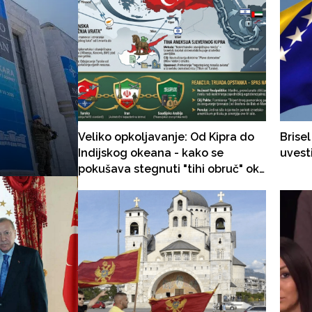
Veliko opkoljavanje: Od Kipra do
Brise
Indijskog okeana - kako se
uvesti
pokušava stegnuti "tihi obruč" oko
Turske