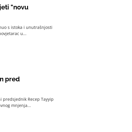
jeti "novu
uo s istoka i unutrašnjosti
ovjetarac u...
an pred
ni predsjednik Recep Tayyip
javnog mnjenja...