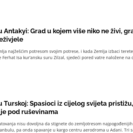
u Antakyi: Grad u kojem više niko ne živi, 
eživjele
lja najžešćim potresom svojim potrese, i kada Zemlja izbaci terete s
 je Ferhat Isa kur’ansku suru Zilzal, sjedeći pored vatre naložene na 
u Turskoj: Spasioci iz cijelog svijeta pristižu
š je pod ruševinama
utovanja nisu dovoljna da stignete do zemljotresom najpogođenijih 
tanbulu, pa onda spavanje u kargo centru aerodroma u Adani. Tri sa