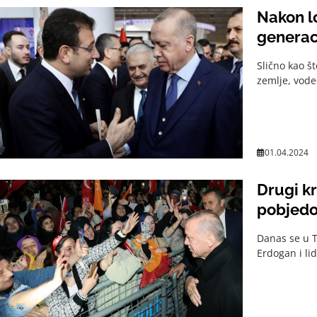
Nakon lo
generac
Slično kao š
zemlje, vode
01.04.2024
Drugi k
pobjed
Danas se u T
Erdogan i lid