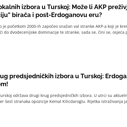
kalnih izbora u Turskoj: Može li AKP preživ
iju" birača i post-Erdoganovu eru?
to je početkom 2000-ih započeo snažan val stranke AKP-a koji je kren
ći do dvodecenijske dominacije te stranke, sada se, čini se, osjeća p
rug predsjedničkih izbora u Turskoj: Erdog
om!
urskoj održava drugi krug predsjedničkih izbora. U utrci su aktuel
er šest stranaka opozicije Kemal Kilicdaroglu. Rijetka istraživanja 