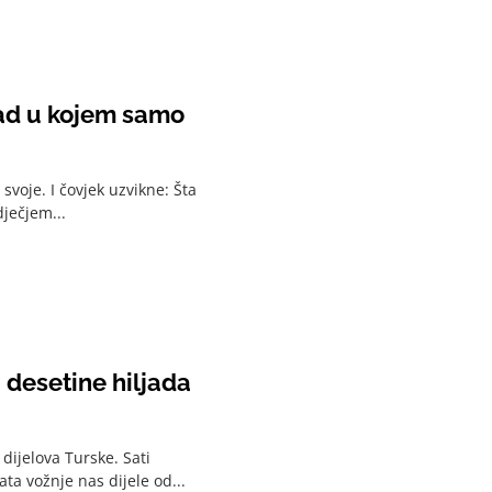
grad u kojem samo
voje. I čovjek uzvikne: Šta
dječjem...
, desetine hiljada
dijelova Turske. Sati
ta vožnje nas dijele od...