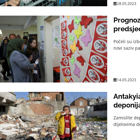
28.05.2023
Prognoza
predsje
Počeli su iz
novi saziv p
14.05.2023
Antakyia
deponija
Zamislite dep
dijelovima d