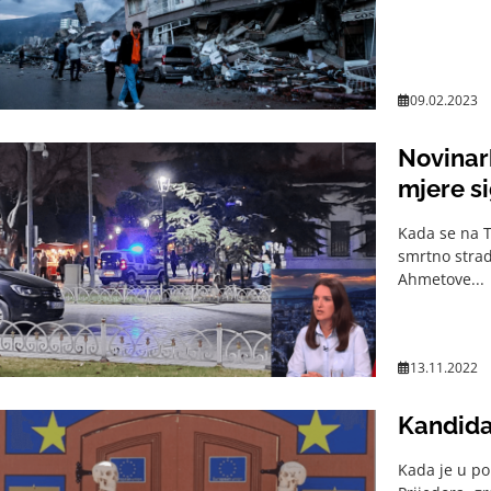
09.02.2023
Novinark
mjere s
Kada se na T
smrtno strad
Ahmetove...
13.11.2022
Kandidat
Kada je u p