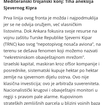
Mediteranski trojanski konj: Tiha aneksija
Sjevernog Kipra
Prva linija ovog fronta je možda i najpodmuklija
jer se ne odvija oružjem, već vlasničkim
listovima. Dok Ankara fokusira svoje resurse na
vojnu zaštitu Turske Republike Sjeverni Kipar
(TRNC) kao svog “nepotopivog nosača aviona”, na
terenu se dešava fenomen koji možemo nazvati
“nekretninskom obavještajnom mrežom”.
Izraelski kapital, maskiran kroz ofšor kompanije i
posrednike, sistematski kupuje hektar po hektar
zemlje na sjevernom dijelu ostrva. Ovo nije
klasična investicija; ovo je arbitraža suvereniteta.
Nacionalistički krugovi i obavještajni monitori u
regiji s pravom pale alarme. Kupovinom
strateških zemljišnih parcela u blizini vojnih baza