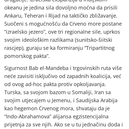
okeanu je jedina sila dovoljno moćna da prisili
Ankaru, Teheran i Rijad na taktičko zbližavanje.
Suočeni s mogućnošću da Crveno more postane
“izraelsko jezero”, ove tri regionalne sile, uprkos
svojim ideološkim razlikama (sunitsko-šiitski
rascjep), guraju se ka formiranju “Tripartitnog
pomorskog pakta”.
Sigurnost Bab el-Mandeba i trgovinskih ruta više
neće zavisiti isključivo od zapadnih koalicija, već
od ovog ad-hoc pakta protiv opkoljavanja.
Turska, sa svojom bazom u Somaliji, Iran sa
svojim utjecajem u Jemenu, i Saudijska Arabija
kao hegemon Crvenog mora, shvataju da je
“Indo-Abrahamova” alijansa egzistencijalna
prijetnja za sve njih. Ako se u tu jednačinu doda i