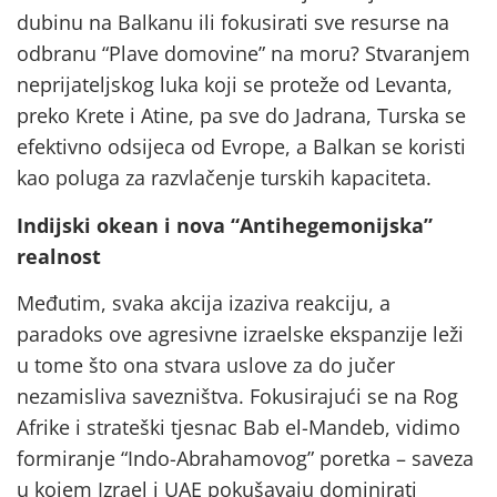
dubinu na Balkanu ili fokusirati sve resurse na
odbranu “Plave domovine” na moru? Stvaranjem
neprijateljskog luka koji se proteže od Levanta,
preko Krete i Atine, pa sve do Jadrana, Turska se
efektivno odsijeca od Evrope, a Balkan se koristi
kao poluga za razvlačenje turskih kapaciteta.
Indijski okean i nova “Antihegemonijska”
realnost
Međutim, svaka akcija izaziva reakciju, a
paradoks ove agresivne izraelske ekspanzije leži
u tome što ona stvara uslove za do jučer
nezamisliva savezništva. Fokusirajući se na Rog
Afrike i strateški tjesnac Bab el-Mandeb, vidimo
formiranje “Indo-Abrahamovog” poretka – saveza
u kojem Izrael i UAE pokušavaju dominirati