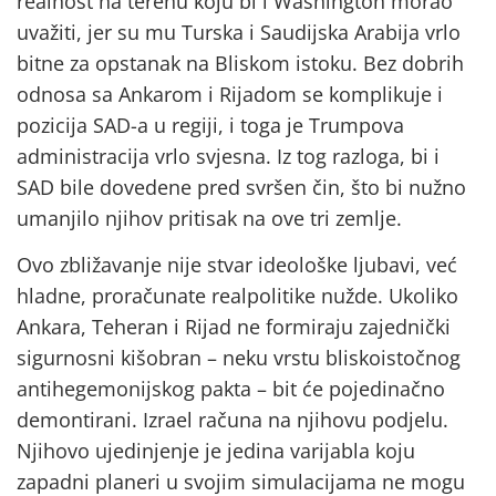
realnost na terenu koju bi i Washington morao
uvažiti, jer su mu Turska i Saudijska Arabija vrlo
bitne za opstanak na Bliskom istoku. Bez dobrih
odnosa sa Ankarom i Rijadom se komplikuje i
pozicija SAD-a u regiji, i toga je Trumpova
administracija vrlo svjesna. Iz tog razloga, bi i
SAD bile dovedene pred svršen čin, što bi nužno
umanjilo njihov pritisak na ove tri zemlje.
Ovo zbližavanje nije stvar ideološke ljubavi, već
hladne, proračunate realpolitike nužde. Ukoliko
Ankara, Teheran i Rijad ne formiraju zajednički
sigurnosni kišobran – neku vrstu bliskoistočnog
antihegemonijskog pakta – bit će pojedinačno
demontirani. Izrael računa na njihovu podjelu.
Njihovo ujedinjenje je jedina varijabla koju
zapadni planeri u svojim simulacijama ne mogu