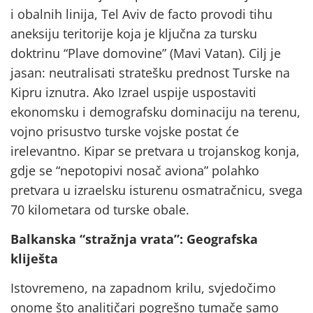
i obalnih linija, Tel Aviv de facto provodi tihu
aneksiju teritorije koja je ključna za tursku
doktrinu “Plave domovine” (Mavi Vatan). Cilj je
jasan: neutralisati stratešku prednost Turske na
Kipru iznutra. Ako Izrael uspije uspostaviti
ekonomsku i demografsku dominaciju na terenu,
vojno prisustvo turske vojske postat će
irelevantno. Kipar se pretvara u trojanskog konja,
gdje se “nepotopivi nosač aviona” polahko
pretvara u izraelsku isturenu osmatračnicu, svega
70 kilometara od turske obale.
Balkanska “stražnja vrata”: Geografska
kliješta
Istovremeno, na zapadnom krilu, svjedočimo
onome što analitičari pogrešno tumače samo