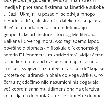
Dok je pažnja globalne javnosti i mainstream
medija hipnotisano fiksirana na kinetičke sukobe
u Gazi i Ukrajini, u pozadini se odvija mnogo
perfidnija, tiša, ali strateški daleko opasnija igra.
Riječ je o fundamentalnom redefiniranju
geopolitičke arhitekture Istočnog Mediterana,
Balkana i Crvenog mora. Ako zagrebemo ispod
površine diplomatskih floskula o “ekonomskoj
saradnji” i “energetskim koridorima”, vidjet ćemo
jasne konture grandioznog plana opkoljavanja
Turske – svojevrsnu strategiju “anakonde” koja se
proteže od jadranskih obala do Roga Afrike. Ono
čemu svjedočimo nije nasumični niz događaja,
već koordinisana multidimenzionalna ofanziva
koja cilja na demontažu turske strateške dubine.