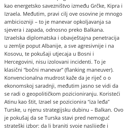
kao energetsko savezništvo između Grčke, Kipra i
Izraela. Međutim, pravi cilj ove osovine je mnogo
ambiciozniji – to je manevar opkoljavanja sa
sjevera i zapada, odnosno preko Balkana.
Izraelska diplomatska i obavještajna penetracija
u zemlje poput Albanije, a sve agresivnije i na
Kosovu, te pokušaji utjecaja u Bosni i
Hercegovini, nisu izolovani incidenti. To je
klasični “bočni manevar” (flanking maneuver).
Konvencionalna mudrost kaže da je riječ o o
ekonomskoj saradnji, međutim jasno se vidi da
se radi o geopolitičkom pozicioniranju. Koristeći
Atinu kao štit, Izrael se pozicionira “iza leđa”
Turske, u njenu strategijsku dubinu – Balkan. Ovo
je pokušaj da se Turska stavi pred nemoguć
strateški izbor: da li braniti svoje naslijeđe i