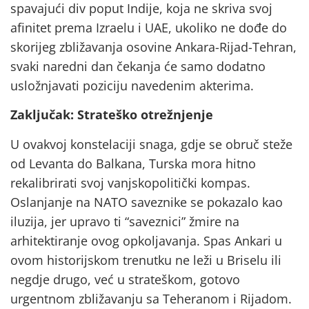
spavajući div poput Indije, koja ne skriva svoj
afinitet prema Izraelu i UAE, ukoliko ne dođe do
skorijeg zbližavanja osovine Ankara-Rijad-Tehran,
svaki naredni dan čekanja će samo dodatno
usložnjavati poziciju navedenim akterima.
Zaključak: Strateško otrežnjenje
U ovakvoj konstelaciji snaga, gdje se obruč steže
od Levanta do Balkana, Turska mora hitno
rekalibrirati svoj vanjskopolitički kompas.
Oslanjanje na NATO saveznike se pokazalo kao
iluzija, jer upravo ti “saveznici” žmire na
arhitektiranje ovog opkoljavanja. Spas Ankari u
ovom historijskom trenutku ne leži u Briselu ili
negdje drugo, već u strateškom, gotovo
urgentnom zbližavanju sa Teheranom i Rijadom.