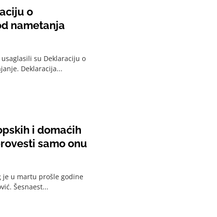
aciju o
od nametanja
saglasili su Deklaraciju o
anje. Deklaracija...
opskih i domaćih
rovesti samo onu
g je u martu prošle godine
vić. Šesnaest...