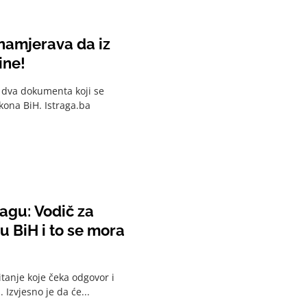
namjerava da iz
ine!
 dva dokumenta koji se
ona BiH. Istraga.ba
ragu: Vodič za
u BiH i to se mora
itanje koje čeka odgovor i
Izvjesno je da će...