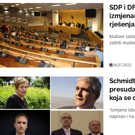
SDP i D
izmjena
rješenja
Klubovi zast
zaštiti mult
26.07.2022
Schmidt
presuda
koja se
“Izmjene Izb
napisao i na