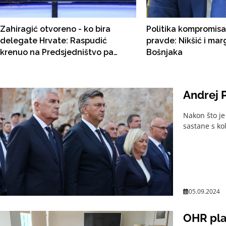
Zahiragić otvoreno - ko bira
Politika kompromisa 
delegate Hrvate: Raspudić
pravde: Nikšić i mar
krenuo na Predsjedništvo pa
Bošnjaka
izgubio Dom naroda
Andrej 
Nakon što je
sastane s ko
05.09.2024
OHR pla