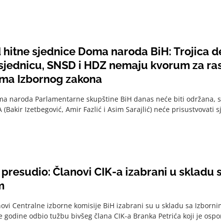
d hitne sjednice Doma naroda BiH: Trojica 
 sjednicu, SNSD i HDZ nemaju kvorum za ra
ma Izbornog zakona
a naroda Parlamentarne skupštine BiH danas neće biti održana, sa
 (Bakir Izetbegović, Amir Fazlić i Asim Sarajlić) neće prisustvovati 
presudio: Članovi CIK-a izabrani u skladu 
m
novi Centralne izborne komisije BiH izabrani su u skladu sa Izborn
ve godine odbio tužbu bivšeg člana CIK-a Branka Petrića koji je ospo