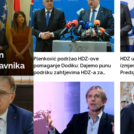
an
Plenković podržao HDZ-ove
HDZ u
avnika
pomaganje Dodiku: Dajemo punu
izmje
podršku zahtjevima HDZ-a za
Preds
izmjenama Izbornog zakona
hrvat
birao