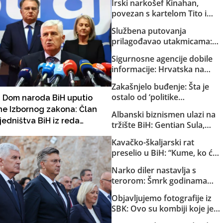
Irski narkošef Kinahan,
povezan s kartelom Tito i
Dino, pred izručenjem Irskoj:
Službena putovanja
Vladin avion već sletio u
prilagođavao utakmicama:
Dubai
Helez sa saradnicima o
Sigurnosne agencije dobile
državnom trošku pratio
informacije: Hrvatska na
reprezentaciju BiH
Željavi pravi imigracioni
Zakašnjelo buđenje: Šta je
centar kako bi u BiH mogla
ostalo od ‘politike
 Dom naroda BiH uputio
ilegalno prebacivati migrante
kompromisa’ s HDZ-om i
ne Izbornog zakona: Član
Albanski biznismen ulazi na
SNSD-om?
jedništva BiH iz reda
tržište BiH: Gentian Sula,
skog naroda praktično bi se
kojem se sudi zbog korupcije
Kavačko-škaljarski rat
 iz pet kantona
u dvije države, dobio licencu
preselio u BiH: “Kume, ko će
DERK-a za trgovinu strujom
ti čuvati djecu?”
Narko diler nastavlja s
terorom: Šmrk godinama
nekažnjeno zlostavlja
Objavljujemo fotografije iz
Sarajlije i snima svoje
SBK: Ovo su kombiji koje je
brutalne akcije!
EuroExpress “rentao” MUP-u