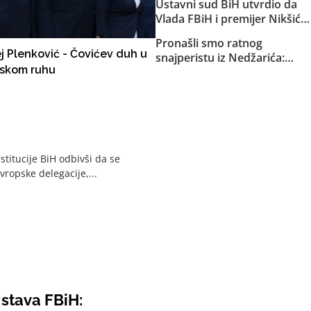
Ustavni sud BiH utvrdio da
Republike Srpske za akciju u
Vlada FBiH i premijer Nikšić
Bugojnu!
nisu proveli niz njegovih
Pronašli smo ratnog
odluka: Sud obavijestio
j Plenković - Čovićev duh u
snajperistu iz Nedžarića:
državno Tužilaštvo
skom ruhu
Pucanj pred kamerama u
glavu civila
titucije BiH odbivši da se
vropske delegacije,...
stava FBiH: