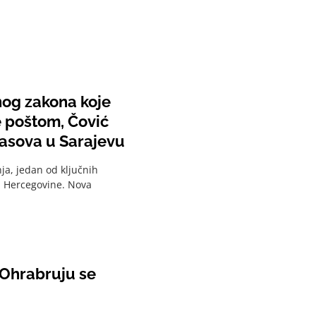
nog zakona koje
e poštom, Čović
glasova u Sarajevu
ja, jedan od ključnih
i Hercegovine. Nova
"Ohrabruju se