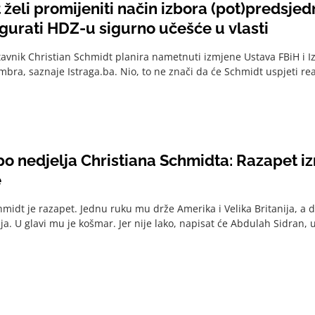
ti način izbora (pot)predsjednika Federacije
igurati HDZ-u sigurno učešće u vlasti
tavnik Christian Schmidt planira nametnuti izmjene Ustava FBiH i 
bra, saznaje Istraga.ba. Nio, to ne znači da će Schmidt uspjeti reali
 po nedjelja Christiana Schmidta: Razapet i
e
hmidt je razapet. Jednu ruku mu drže Amerika i Velika Britanija, a d
a. U glavi mu je košmar. Jer nije lako, napisat će Abdulah Sidran, u