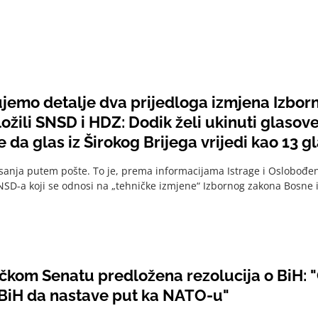
ujemo detalje dva prijedloga izmjena Izbor
ožili SNSD i HDZ: Dodik želi ukinuti glasov
 da glas iz Širokog Brijega vrijedi kao 13 
sanja putem pošte. To je, prema informacijama Istrage i Oslobođen
NSD-a koji se odnosi na „tehničke izmjene“ Izbornog zakona Bosne 
čkom Senatu predložena rezolucija o BiH: 
u BiH da nastave put ka NATO-u"