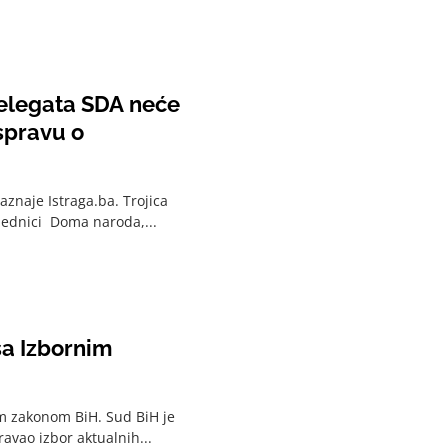
delegata SDA neće
spravu o
znaje Istraga.ba. Trojica
sjednici Doma naroda,...
sa Izbornim
im zakonom BiH. Sud BiH je
ravao izbor aktualnih...