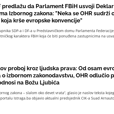
F predlažu da Parlament FBiH usvoji Deklar
ma Izbornog zakona: "Neka se OHR sudrži 
 koja krše evropske konvencije"
upnika SDP-a i DF-a u Predstavničkom domu Parlamenta Federacije u
ietničkog karaktera FBiH koja će biti ponuđena zastupnicima na usvaj
ov proboj kroz ljudska prava: Od osam evr
 o izbornom zakonodavstvu, OHR odlučio p
 odnosi na Božu Ljubića
ornog zakona – slalom oko devet vrata”, glasio je naslov teksta koje
 portalu Istraga.ba objavio aktualni predsjednik CIK-a Suad Arnauto