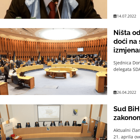
14.07.2022
Ništa o
doći na
izmjena
Sjednica Dom
delegata SDA
26.04.2022
Sud BiH 
zakono
Aktualni čla
21. aprila o