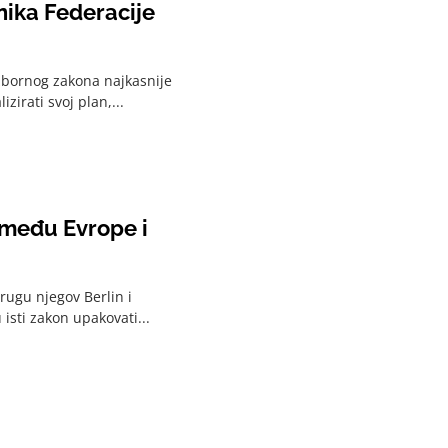
Izbornog zakona najkasnije
zirati svoj plan,...
zmeđu Evrope i
rugu njegov Berlin i
 isti zakon upakovati...