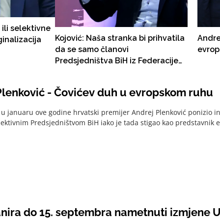
ili selektivne
Kojović: Naša stranka bi prihvatila
Andre
ginalizacija
da se samo članovi
evrop
Predsjedništva BiH iz Federacije
biraju u Parlamentu BiH
Plenković - Čovićev duh u evropskom ruhu
 u januaru ove godine hrvatski premijer Andrej Plenković ponizio ins
lektivnim Predsjedništvom BiH iako je tada stigao kao predstavnik e
nira do 15. septembra nametnuti izmjene U