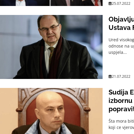
25.07.2022
Objavlj
Ustava F
Ured visokog
odnose na up
uspjela...
21.07.2022
Sudija E
izbornu 
popravit
Šta mora bit
koji ce vjer