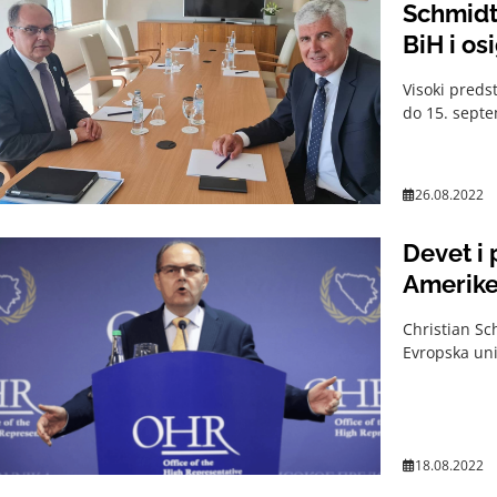
Schmidt želi promijeni
BiH i os
Visoki preds
do 15. septem
26.08.2022
Devet i
Amerik
Christian Sc
Evropska unij
18.08.2022