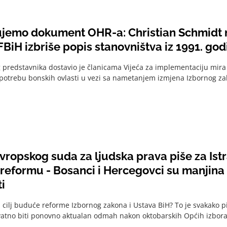
ujemo dokument OHR-a: Christian Schmidt 
BiH izbriše popis stanovništva iz 1991. god
 predstavnika dostavio je članicama Vijeća za implementaciju mira
otrebu bonskih ovlasti u vezi sa nametanjem izmjena Izbornog zak
vropskog suda za ljudska prava piše za Ist
reformu - Bosanci i Hercegovci su manjina 
i
i cilj buduće reforme Izbornog zakona i Ustava BiH? To je svakako p
ovatno biti ponovno aktualan odmah nakon oktobarskih Općih izbora. 