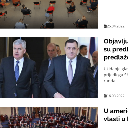
25.04.2022
Objavlj
su predl
predlaže
Ukidanje gla
prijedloga S
runda...
16.03.2022
U ameri
vlasti 