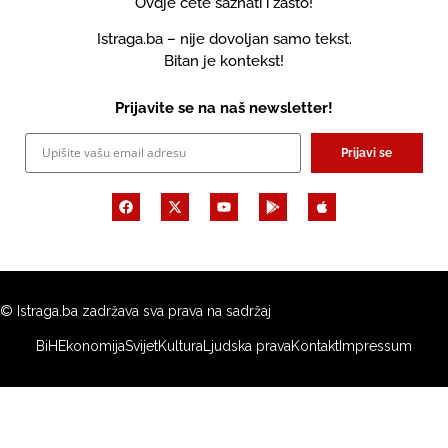
Ovdje ćete saznati i zašto!
Istraga.ba – nije dovoljan samo tekst.
Bitan je kontekst!
Prijavite se na naš newsletter!
Prijavi se
© Istraga.ba zadržava sva prava na sadržaj
BiH
Ekonomija
Svijet
Kultura
Ljudska prava
Kontakt
Impressum