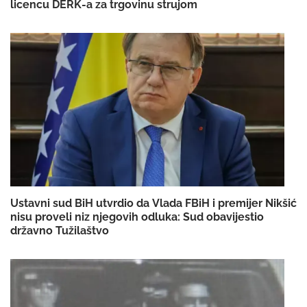
licencu DERK-a za trgovinu strujom
Ustavni sud BiH utvrdio da Vlada FBiH i premijer Nikšić
nisu proveli niz njegovih odluka: Sud obavijestio
državno Tužilaštvo