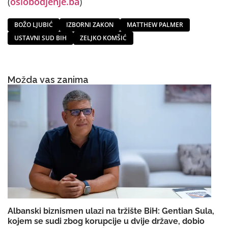
(
oslobodjenje.ba
)
BOŽO LJUBIĆ
IZBORNI ZAKON
MATTHEW PALMER
USTAVNI SUD BIH
ZELJKO KOMŠIĆ
Možda vas zanima
Albanski biznismen ulazi na tržište BiH: Gentian Sula,
kojem se sudi zbog korupcije u dvije države, dobio