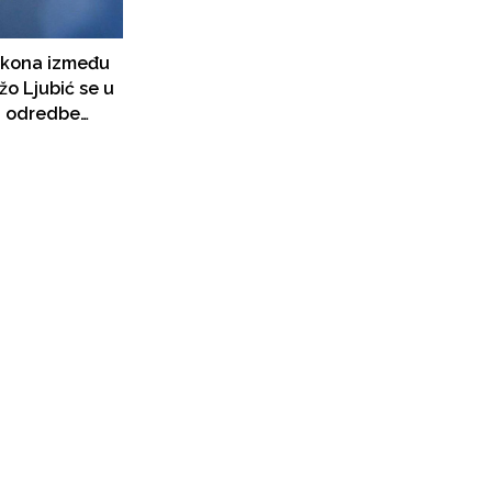
akona između
žo Ljubić se u
a odredbe
vrdi da Aneks
do provedbe se
1991.