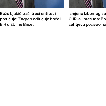
Božo Ljubić traži treći entitet i
Izmjene Izbornog z
poručuje: Zagreb odlučuje hoće li
OHR-a i presuda: Bo
BiH u EU, ne Brisel
zahtjevu pozivao n
Ustava FBiH koje OHR namjerava
da ukine, Schmidt t
7 nije proveden, a 
mora koristiti popis 