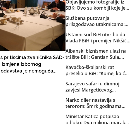
Objavljujemo fotografije iz
SBK: Ovo su kombiji koje je
EuroExpress “rentao” MUP-u
Službena putovanja
Republike Srpske za akciju u
prilagođavao utakmicama:
Bugojnu!
Helez sa saradnicima o
Ustavni sud BiH utvrdio da
državnom trošku pratio
Vlada FBiH i premijer Nikšić
reprezentaciju BiH
nisu proveli niz njegovih
Albanski biznismen ulazi na
odluka: Sud obavijestio
tržište BiH: Gentian Sula,
s pritiscima zvaničnika SAD-
državno Tužilaštvo
kojem se sudi zbog korupcije
U: Izmjena izbornog
Kavačko-škaljarski rat
u dvije države, dobio licencu
odavstva je nemoguća
preselio u BiH: “Kume, ko će
DERK-a za trgovinu strujom
ti čuvati djecu?”
Sarajevo safari u dimnoj
zavjesi Margetićevog
skladišta: Trojica ublehaša,
Narko diler nastavlja s
medijski spektakl i nula
terorom: Šmrk godinama
konkretnih dokaza
nekažnjeno zlostavlja
Ministar Katica potpisao
Sarajlije i snima svoje
odluku: Dva miliona maraka
brutalne akcije!
za strane pilote, servis i