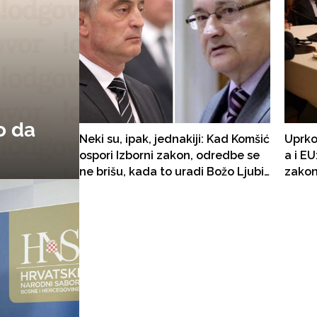
o da
Neki su, ipak, jednakiji: Kad Komšić
Uprko
ospori Izborni zakon, odredbe se
a i E
ne brišu, kada to uradi Božo Ljubić
zakon
- brisanje se nalaže
misija