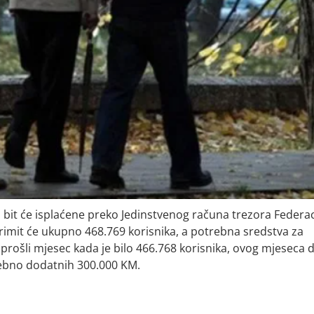
bit će isplaćene preko Jedinstvenog računa trezora Federac
primit će ukupno 468.769 korisnika, a potrebna sredstva za
prošli mjesec kada je bilo 466.768 korisnika, ovog mjeseca 
trebno dodatnih 300.000 KM.