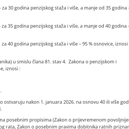
 za 30 godina penzijskog staža i više, a manje od 35 godina 
 za 35 godina penzijskog staža i više, a manje od 40 godina 
za 40 godina penzijskog staža i više – 95 % osnovice, iznosi
anika) u smislu člana 81. stav 4. Zakona o penzijskom i
, iznosi :
,
.
o ostvaruju nakon 1. januara 2026. na osnovu 40 ili više god
.
prema posebnim propisima (Zakon o prijevremenom povoljnij
g rata, Zakon o posebnim pravima dobitnika ratnih priznan