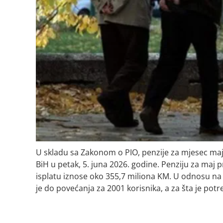
U skladu sa Zakonom o PIO, penzije za mjesec maj 
BiH u petak, 5. juna 2026. godine. Penziju za maj 
isplatu iznose oko 355,7 miliona KM. U odnosu na 
je do povećanja za 2001 korisnika, a za šta je po