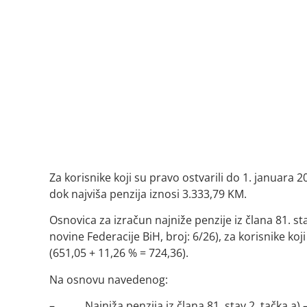
Za korisnike koji su pravo ostvarili do 1. januara
dok najviša penzija iznosi 3.333,79 KM.
Osnovica za izračun najniže penzije iz člana 81. 
novine Federacije BiH, broj: 6/26), za korisnike ko
(651,05 + 11,26 % = 724,36).
Na osnovu navedenog:
– Najniža penzija iz člana 81. stav 2. tačka a) 