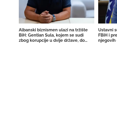
Albanski biznismen ulazi na tržište
Ustavni s
BiH: Gentian Sula, kojem se sudi
FBiH i pr
zbog korupcije u dvije države, dobio
njegovih 
licencu DERK-a za trgovinu strujom
državno T