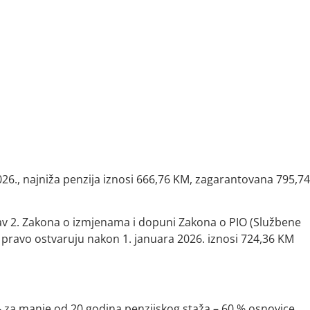
 2026., najniža penzija iznosi 666,76 KM, zagarantovana 795,7
stav 2. Zakona o izmjenama i dopuni Zakona o PIO (Službene
ji pravo ostvaruju nakon 1. januara 2026. iznosi 724,36 KM
– za manje od 20 godina penzijskog staža – 60 % osnovice,