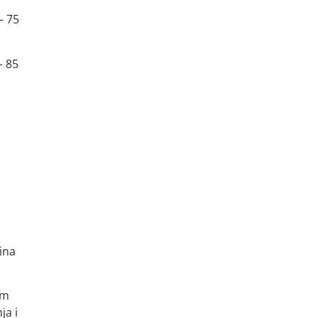
– 75
– 85
ina
em
ja i