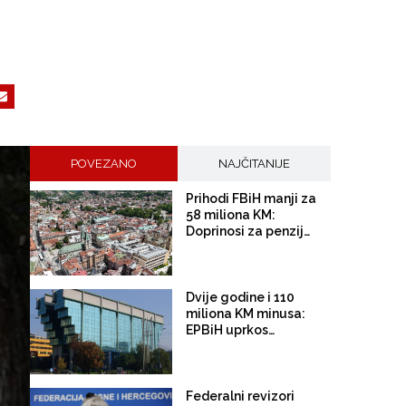
POVEZANO
NAJČITANIJE
Prihodi FBiH manji za
58 miliona KM:
Doprinosi za penzije
pali za čak 93 miliona
Dvije godine i 110
miliona KM minusa:
EPBiH uprkos
poskupljenjima struje
potonula u enormne
gubitke; kupovina
električne energije
Federalni revizori