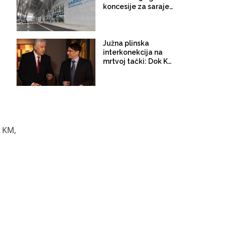
koncesije za sarajevski
aerodrom: Obećavaju
ulaganje u iznosu od
250 miliona eura
Južna plinska
interkonekcija na
mrtvoj tački: Dok Kabiri
obmanjuje Amerikance
predstavnici HDZ koče
proces izgradnje
4 KM,