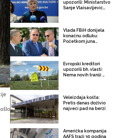
porasla za 87,5 posto!
upozorili: Ministarstvo
Sanje Vlaisavljević
podijelilo desetine
miliona maraka po
„subjektivnim
procjenama“; posebno
Vlada FBiH donijela
sporni projekti u
konačnu odluku:
Mostaru
Početkom juna
Federacija se na
londonskoj berzi
zadužuje za 1,6
milijardi maraka.
Evropski kreditori
Kamatna stopa 5,25
upozorili bh. vlasti:
posto
Nema novih tranši za
Koridor Vc dok se ne
smijeni uprava
Autocesta; zbog
ije
zastoja u radovima
Veleizdaja košta:
država plaća čak 90
Pretis danas doživio
hiljada eura penala
došlo
najveći pad na berzi
dnevno!
Američka kompanija
AAFS traži 30 godina