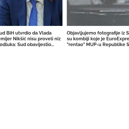
ud BiH utvrdio da Vlada
Objavljujemo fotografije iz 
emijer Nikšić nisu proveli niz
su kombiji koje je EuroExpr
odluka: Sud obavijestio
"rentao" MUP-u Republike S
užilaštvo
akciju u Bugojnu!