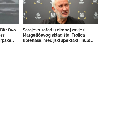
SBK: Ovo
Sarajevo safari u dimnoj zavjesi
ess
Margetićevog skladišta: Trojica
rpske za
ublehaša, medijski spektakl i nula
konkretnih dokaza