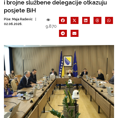
i brojne službene delegacije otkazuju
posjete BiH
Piše:
Maja Radević
02.06.2026.
9.870