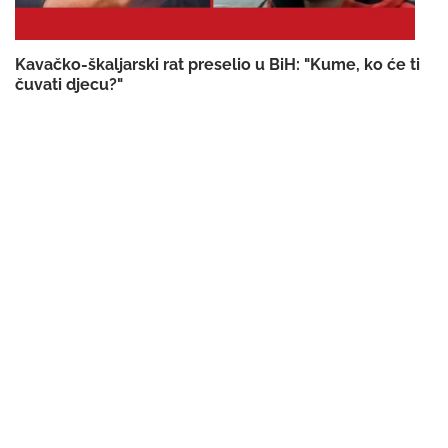
Kavačko-škaljarski rat preselio u BiH: "Kume, ko će ti
čuvati djecu?"