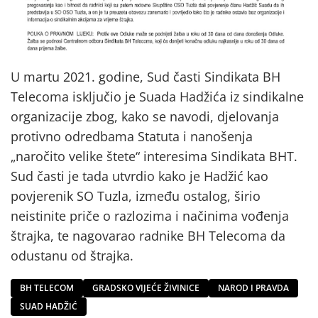
U martu 2021. godine, Sud časti Sindikata BH
Telecoma isključio je Suada Hadžića iz sindikalne
organizacije zbog, kako se navodi, djelovanja
protivno odredbama Statuta i nanošenja
„naročito velike štete“ interesima Sindikata BHT.
Sud časti je tada utvrdio kako je Hadžić kao
povjerenik SO Tuzla, između ostalog, širio
neistinite priče o razlozima i načinima vođenja
štrajka, te nagovarao radnike BH Telecoma da
odustanu od štrajka.
BH TELECOM
GRADSKO VIJEĆE ŽIVINICE
NAROD I PRAVDA
SUAD HADŽIĆ