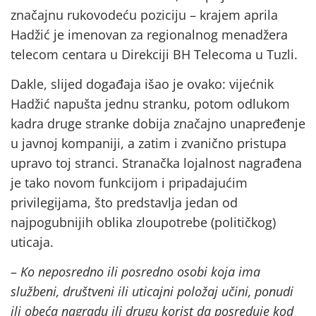
značajnu rukovodeću poziciju – krajem aprila
Hadžić je imenovan za regionalnog menadžera
telecom centara u Direkciji BH Telecoma u Tuzli.
Dakle, slijed događaja išao je ovako: vijećnik
Hadžić napušta jednu stranku, potom odlukom
kadra druge stranke dobija značajno unapređenje
u javnoj kompaniji, a zatim i zvanično pristupa
upravo toj stranci. Stranačka lojalnost nagrađena
je tako novom funkcijom i pripadajućim
privilegijama, što predstavlja jedan od
najpogubnijih oblika zloupotrebe (političkog)
uticaja.
–
Ko neposredno ili posredno osobi koja ima
službeni, društveni ili uticajni položaj učini, ponudi
ili obeća nagradu ili drugu korist da posreduje kod