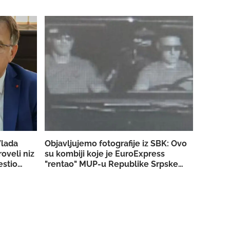
Vlada
Objavljujemo fotografije iz SBK: Ovo
roveli niz
su kombiji koje je EuroExpress
estio
"rentao" MUP-u Republike Srpske za
akciju u Bugojnu!