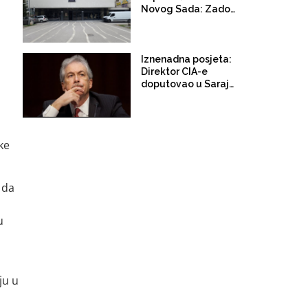
Novog Sada: Zadobili
lakše tjelesne povrede
Iznenadna posjeta:
Direktor CIA-e
doputovao u Sarajevo.
Sastat će sa
direktorom OSA-e,
članovima
Predsjedništva BiH i
ke
ministrom vanjskih
poslova BiH
 da
u
ju u