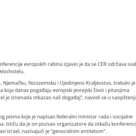
ferencije evropskih rabina izjavio je da se CER održava sva
wisshotelu.
ku, Njemačku, Nizozemsku i Ujedinjeno Kraljevstvo, trebalo je
a koja danas pogađaju evropski jevrejski život i pitanjima
otel je iznenada otkazao naš događaj”, navodi se u saopštenj
g pisma koje je napisao federalni ministar rada i socijalne
ima. Ističu da je on pozvao organizatore da otkažu konferenci
avi Izrael, nazivajući je “genocidnim entitetom”.