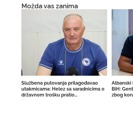
Možda vas zanima
Službena putovanja prilagođavao
Albanski 
utakmicama: Helez sa saradnicima o
BiH: Gent
državnom trošku pratio
zbog koru
reprezentaciju BiH
licencu 