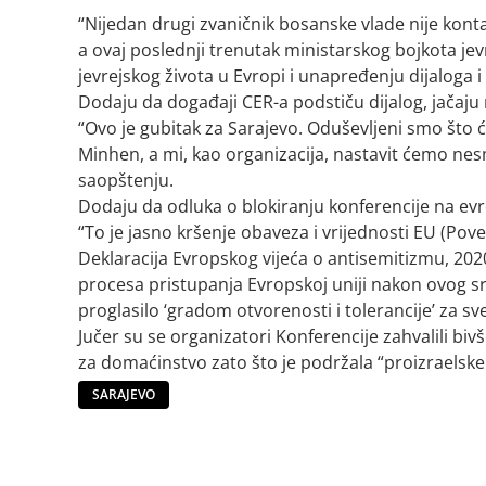
“Nijedan drugi zvaničnik bosanske vlade nije kont
a ovaj poslednji trenutak ministarskog bojkota jev
jevrejskog života u Evropi i unapređenju dijaloga 
Dodaju da događaji CER-a podstiču dijalog, jačaju
“Ovo je gubitak za Sarajevo. Oduševljeni smo što
Minhen, a mi, kao organizacija, nastavit ćemo ne
saopštenju.
Dodaju da odluka o blokiranju konferencije na ev
“To je jasno kršenje obaveza i vrijednosti EU (Pov
Deklaracija Evropskog vijeća o antisemitizmu, 202
procesa pristupanja Evropskoj uniji nakon ovog s
proglasilo ‘gradom otvorenosti i tolerancije’ za sv
Jučer su se organizatori Konferencije zahvalili biv
za domaćinstvo zato što je podržala “proizraelske 
SARAJEVO