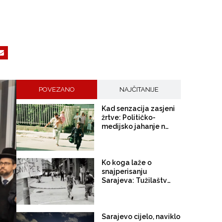
POVEZANO
NAJČITANIJE
Kad senzacija zasjeni
žrtve: Političko-
medijsko jahanje na
“Sarajevo safariju”
Ko koga laže o
snajperisanju
Sarajeva: Tužilaštvo
BiH se medijski
'intenzivira', jer 30
godina ne radi svoj
posao!
Sarajevo cijelo, naviklo