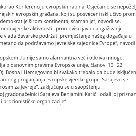
aktirao Konferenciju evropskih rabina. Osjećamo se nepožel
rejskih evropskih građana, koji su posvećeni isključivo promo
i demokratije širom kontinenta, sraman je”, navodi se.
 međuvjerske aktivnosti i promovišu javno angaživanje.
 će vlada Bavarske podržati premještanje našeg događaja u
smetano da podržavamo jevrejske zajednice Evrope”, navodi
ropskom tlu nije samo alarmantna već i otkriva mnogo.
elja o osnovnim pravima Evropske unije, članovi 10 i 22;
0). Bosna i Hercegovina bi svakako trebalo da bude isključen
ramnog proganjanja evropske vjerske grupe. Sarajevo se
e osim za Jevreje”, zaključuju se u saopštenju.
šoj gradonačelnici Sarajeva Benjamini Karić i odali joj prizna
i procionističke organizacije”.