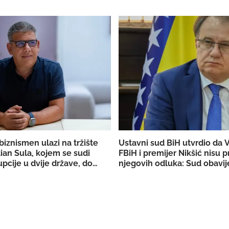
biznismen ulazi na tržište
Ustavni sud BiH utvrdio da 
ian Sula, kojem se sudi
FBiH i premijer Nikšić nisu p
pcije u dvije države, dobio
njegovih odluka: Sud obavij
DERK-a za trgovinu strujom
državno Tužilaštvo