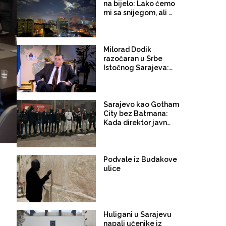
na bijelo: Lako ćemo
mi sa snijegom, ali šta
ćemo sa budžetskim
minusima i jadnim
preduzećima?
Milorad Dodik
razočaran u Srbe
Istočnog Sarajeva:
Umjesto namijenjene
uloge graničara
"srpskog sveta"
Bošnjacima otvorili
Sarajevo kao Gotham
kapije grada
City bez Batmana:
Kada direktor javnog
preduzeća umjesto
policije mobilizira
paravojsku, to mora
biti njegov kraj!
Podvale iz Budakove
ulice
Huligani u Sarajevu
napali učenike iz