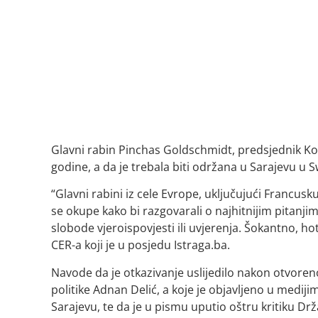
Glavni rabin Pinchas Goldschmidt, predsjednik Kon
godine, a da je trebala biti održana u Sarajevu u S
“Glavni rabini iz cele Evrope, uključujući Francus
se okupe kako bi razgovarali o najhitnijim pitanjim
slobode vjeroispovjesti ili uvjerenja. Šokantno, h
CER-a koji je u posjedu Istraga.ba.
Navode da je otkazivanje uslijedilo nakon otvoreno
politike Adnan Delić, a koje je objavljeno u medij
Sarajevu, te da je u pismu uputio oštru kritiku Drž