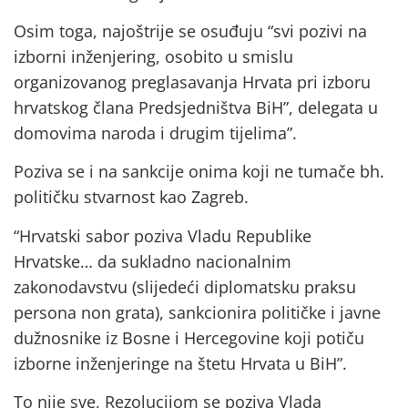
Osim toga, najoštrije se osuđuju “svi pozivi na
izborni inženjering, osobito u smislu
organizovanog preglasavanja Hrvata pri izboru
hrvatskog člana Predsjedništva BiH”, delegata u
domovima naroda i drugim tijelima”.
Poziva se i na sankcije onima koji ne tumače bh.
političku stvarnost kao Zagreb.
“Hrvatski sabor poziva Vladu Republike
Hrvatske… da sukladno nacionalnim
zakonodavstvu (slijedeći diplomatsku praksu
persona non grata), sankcionira političke i javne
dužnosnike iz Bosne i Hercegovine koji potiču
izborne inženjeringe na štetu Hrvata u BiH”.
To nije sve, Rezolucijom se poziva Vlada