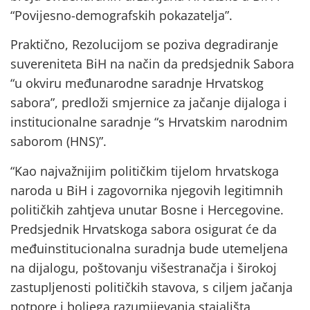
“Povijesno-demografskih pokazatelja”.
Praktično, Rezolucijom se poziva degradiranje
suvereniteta BiH na način da predsjednik Sabora
“u okviru međunarodne saradnje Hrvatskog
sabora”, predloži smjernice za jačanje dijaloga i
institucionalne saradnje “s Hrvatskim narodnim
saborom (HNS)”.
“Kao najvažnijim političkim tijelom hrvatskoga
naroda u BiH i zagovornika njegovih legitimnih
političkih zahtjeva unutar Bosne i Hercegovine.
Predsjednik Hrvatskoga sabora osigurat će da
međuinstitucionalna suradnja bude utemeljena
na dijalogu, poštovanju višestranačja i širokoj
zastupljenosti političkih stavova, s ciljem jačanja
potpore i boljega razumijevanja stajališta