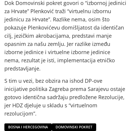
Dok Domovinski pokret govori o “izbornoj jedinici
za Hrvate” Plenković traži “virtuelnu izbornu
jedinicu za Hrvate”. Razlike nema, osim što
pokazuje Plenkovićevu domišljatost da identičan
cilj, jezičkim akrobacijama, predstavi manje
opasnim za našu zemlju. Jer razlike između
izborne jedinice i virtuelne izborne jedinice
nema, rezultat je isti, implementacija etničko
predstavljanje.
S tim u vezi, bez obzira na ishod DP-ove
inicijative politika Zagreba prema Sarajevu ostaje
gotovo identična sadržaju predložene Rezolucije,
jer HDZ djeluje u skladu s “virtuelnom
rezolucijom”.
BOSNA I HERCEGOVINA
DOMOVINSKI POKRET