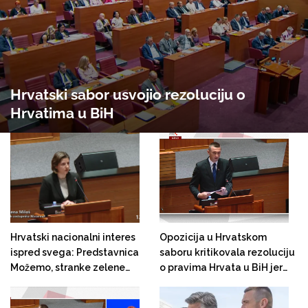
Hrvatski sabor usvojio rezoluciju o
Hrvatima u BiH
Hrvatski nacionalni interes
Opozicija u Hrvatskom
ispred svega: Predstavnica
saboru kritikovala rezoluciju
Možemo, stranke zelene
o pravima Hrvata u BiH jer
ljevice, u Saboru podržala
nije dovoljno radikalna
etničko predstavljanje u