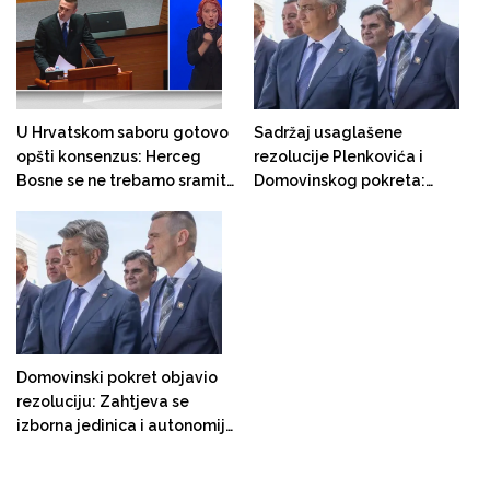
Bosni i Hercegovini
U Hrvatskom saboru gotovo
Sadržaj usaglašene
opšti konsenzus: Herceg
rezolucije Plenkovića i
Bosne se ne trebamo sramiti,
Domovinskog pokreta:
to je jedna časna uloga
Poziva se na federalizaciju
BiH uz formiranje
ekskluzivno hrvatske izborne
jedinice za izbor člana
Predsjedništva iz reda
Hrvata
Domovinski pokret objavio
rezoluciju: Zahtjeva se
izborna jedinica i autonomija
za bh. Hrvate i poziva na
rušenje suvereniteta BiH