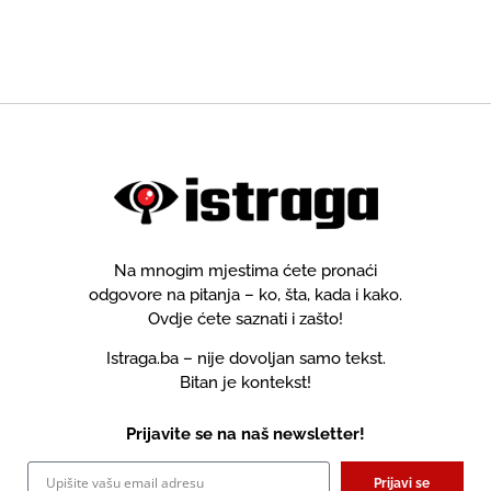
kroz "međunarodnu
saradnju" sa Čovićevim HNS-
om
Na mnogim mjestima ćete pronaći
odgovore na pitanja – ko, šta, kada i kako.
Ovdje ćete saznati i zašto!
Istraga.ba – nije dovoljan samo tekst.
Bitan je kontekst!
Prijavite se na naš newsletter!
Prijavi se