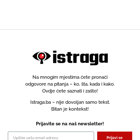
kroz "međunarodnu
saradnju" sa Čovićevim HNS-
om
Na mnogim mjestima ćete pronaći
odgovore na pitanja – ko, šta, kada i kako.
Ovdje ćete saznati i zašto!
Istraga.ba – nije dovoljan samo tekst.
Bitan je kontekst!
Prijavite se na naš newsletter!
Prijavi se