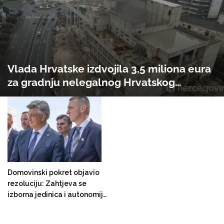
Vlada Hrvatske izdvojila 3,5 miliona eura
za gradnju nelegalnog Hrvatskog
narodnog kazališta u Mostaru
Domovinski pokret objavio
rezoluciju: Zahtjeva se
izborna jedinica i autonomija
za bh. Hrvate i poziva na
rušenje suvereniteta BiH