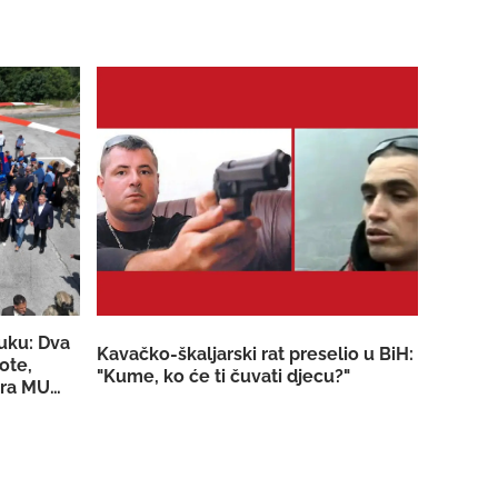
luku: Dva
Kavačko-škaljarski rat preselio u BiH:
ote,
"Kume, ko će ti čuvati djecu?"
tera MUP-a