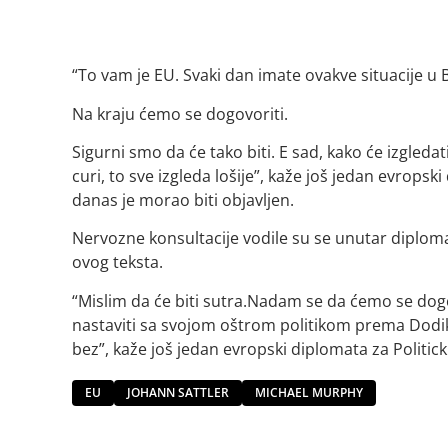
“To vam je EU. Svaki dan imate ovakve situacije u B
Na kraju ćemo se dogovoriti.
Sigurni smo da će tako biti. E sad, kako će izgleda
curi, to sve izgleda lošije”, kaže još jedan evrops
danas je morao biti objavljen.
Nervozne konsultacije vodile su se unutar diploma
ovog teksta.
“Mislim da će biti sutra.Nadam se da ćemo se dogo
nastaviti sa svojom oštrom politikom prema Dodiku
bez”, kaže još jedan evropski diplomata za Politick
EU
JOHANN SATTLER
MICHAEL MURPHY