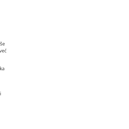
iše
 već
nka
i