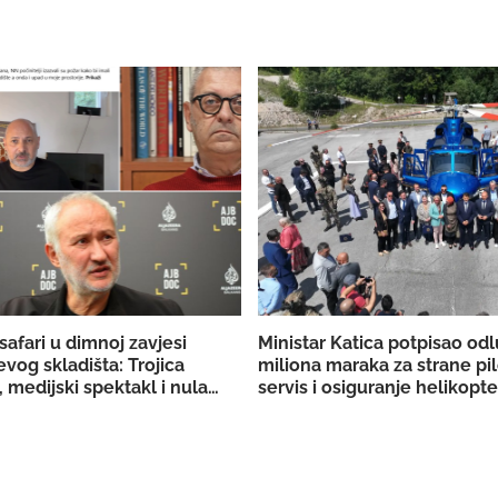
safari u dimnoj zavjesi
Ministar Katica potpisao od
vog skladišta: Trojica
miliona maraka za strane pil
 medijski spektakl i nula
servis i osiguranje helikop
ih dokaza
KS