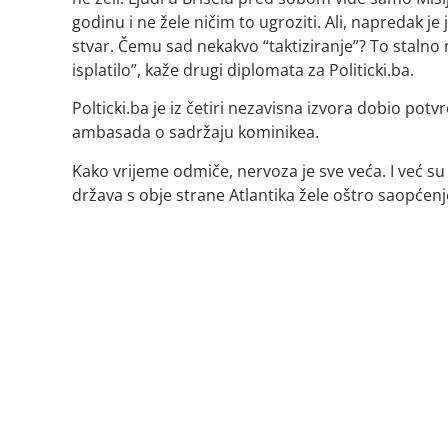
godinu i ne žele ničim to ugroziti. Ali, napredak je 
stvar. Čemu sad nekakvo “taktiziranje”? To stalno 
isplatilo”, kaže drugi diplomata za Politicki.ba.
Polticki.ba je iz četiri nezavisna izvora dobio p
ambasada o sadržaju kominikea.
Kako vrijeme odmiče, nervoza je sve veća. I već su
država s obje strane Atlantika žele oštro saopćenje