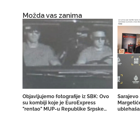
Možda vas zanima
Objavljujemo fotografije iz SBK: Ovo
Sarajevo 
su kombiji koje je EuroExpress
Margetiće
"rentao" MUP-u Republike Srpske za
ublehaša,
akciju u Bugojnu!
konkretn