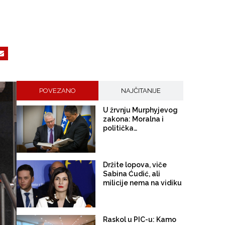
POVEZANO
NAJČITANIJE
U žrvnju Murphyjevog
zakona: Moralna i
politička
dezintegracija Trojke
Držite lopova, viče
Sabina Ćudić, ali
milicije nema na vidiku
Raskol u PIC-u: Kamo