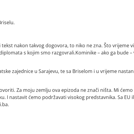
riselu.
ti tekst nakon takvog dogovora, to niko ne zna. Što vrijeme v
ki diplomata s kojim smo razgovrali.Kominike – ako ga bude –
tske zajednice u Sarajevu, te sa Briselom i u vrijeme nasta
voriti. Za moju zemlju ova epizoda ne znači ništa. Mi ćemo
. I nastavit ćemo podržavati visokog predstavnika. Sa EU il
i.ba.