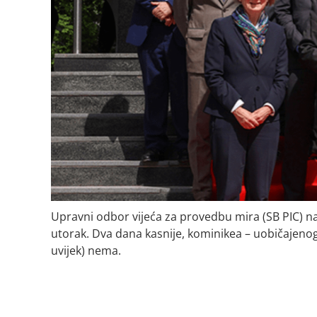
Upravni odbor vijeća za provedbu mira (SB PIC) n
utorak. Dva dana kasnije, kominikea – uobičajeno
uvijek) nema.