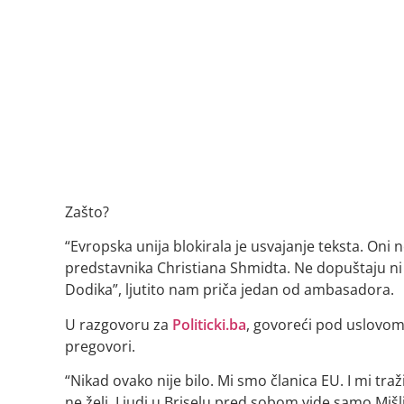
Zašto?
“Evropska unija blokirala je usvajanje teksta. Oni
predstavnika Christiana Shmidta. Ne dopuštaju ni o
Dodika”, ljutito nam priča jedan od ambasadora.
U razgovoru za
Politicki.ba
, govoreći pod uslovom
pregovori.
“Nikad ovako nije bilo. Mi smo članica EU. I mi traž
ne želi. Ljudi u Briselu pred sobom vide samo Miš