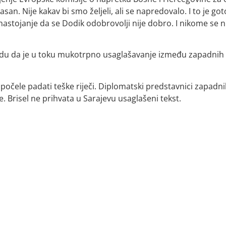
jasan. Nije kakav bi smo željeli, ali se napredovalo. I to je go
nastojanje da se Dodik odobrovolji nije dobro. I nikome se n
otvrdu da je u toku mukotrpno usaglašavanje između zapadnih
 počele padati teške riječi. Diplomatski predstavnici zapadn
. Brisel ne prihvata u Sarajevu usaglašeni tekst.