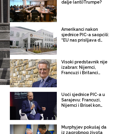
dalje (anti)Trumpe?
Amerikanci nakon
sjednice PIC-a saopćili:
“EU nas prisiljava da
preispitamo svoju
ulogu u
međunarodnom
prisustvu u Bosni i
Visoki predstavnik nije
Hercegovini”
izabran: Nijemci,
Francuzi i Britanci
sabotirali Amerikance,
novi pokušaj krajem
juna
Uoči sjednice PIC-a u
Sarajevu: Francuzi,
Nijemci i Brisel kontra
Amerikanaca i
Italijana. Žele srušiti
Landija i za visokog
predstavnika
Murphyjev pokušaj da
imenovati Renea
iz zagrobnog života