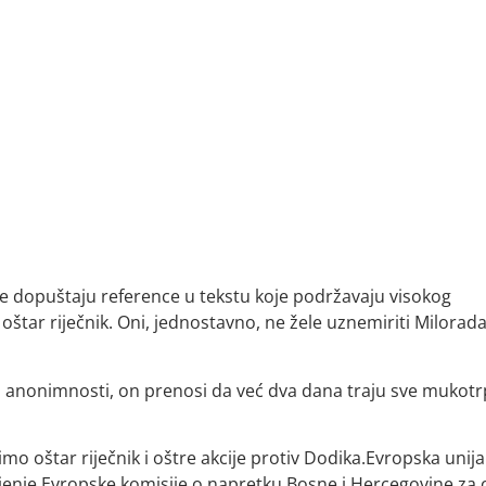
 ne dopuštaju reference u tekstu koje podržavaju visokog
štar riječnik. Oni, jednostavno, ne žele uznemiriti Milorad
 anonimnosti, on prenosi da već dva dana traju sve mukotrp
imo oštar riječnik i oštre akcije protiv Dodika.Evropska unija
ljenje Evropske komisije o napretku Bosne i Hercegovine za