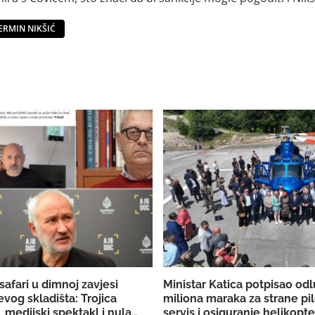
ERMIN NIKŠIĆ
safari u dimnoj zavjesi
Ministar Katica potpisao od
vog skladišta: Trojica
miliona maraka za strane pil
 medijski spektakl i nula
servis i osiguranje helikop