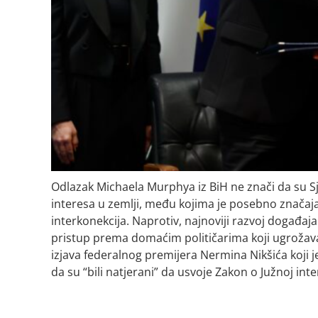
Odlazak Michaela Murphya iz BiH ne znači da su S
interesa u zemlji, među kojima je posebno značaj
interkonekcija. Naprotiv, najnoviji razvoj događa
pristup prema domaćim političarima koji ugrožavaju
izjava federalnog premijera Nermina Nikšića koji j
da su “bili natjerani” da usvoje Zakon o Južnoj inte