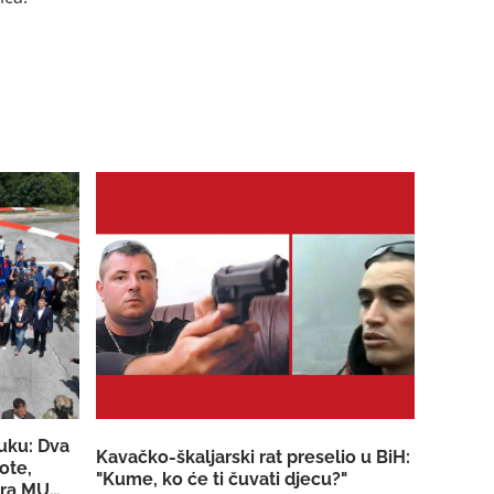
luku: Dva
Kavačko-škaljarski rat preselio u BiH:
ote,
"Kume, ko će ti čuvati djecu?"
tera MUP-a