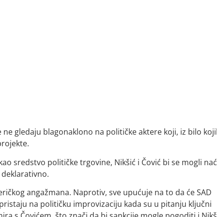
e gledaju blagonaklono na političke aktere koji, iz bilo koj
projekte.
ao sredstvo političke trgovine, Nikšić i Čović bi se mogli nać
 deklarativno.
meričkog angažmana. Naprotiv, sve upućuje na to da će SAD
ristaju na političku improvizaciju kada su u pitanju ključni
 mira s Čovićem, što znači da bi sankcije mogle pogoditi i Nikš