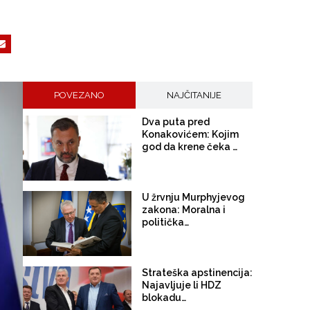
POVEZANO
NAJČITANIJE
Dva puta pred
Konakovićem: Kojim
god da krene čeka ga
"režim"
U žrvnju Murphyjevog
zakona: Moralna i
politička
dezintegracija Trojke
Strateška apstinencija:
Najavljuje li HDZ
blokadu