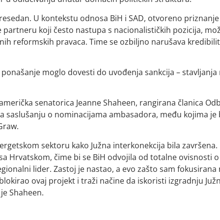
 presedan. U kontekstu odnosa BiH i SAD, otvoreno priznanje
e partneru koji često nastupa s nacionalističkih pozicija, mo
ih reformskih pravaca. Time se ozbiljno narušava kredibilit
ponašanje moglo dovesti do uvođenja sankcija – stavljanja
 američka senatorica Jeanne Shaheen, rangirana članica Od
 na saslušanju o nominacijama ambasadora, među kojima je b
Graw.
nergetskom sektoru kako Južna interkonekcija bila završena.
sa Hrvatskom, čime bi se BiH odvojila od totalne ovisnosti o
egionalni lider. Zastoj je nastao, a evo zašto sam fokusirana
lokirao ovaj projekt i traži načine da iskoristi izgradnju Juž
 je Shaheen.