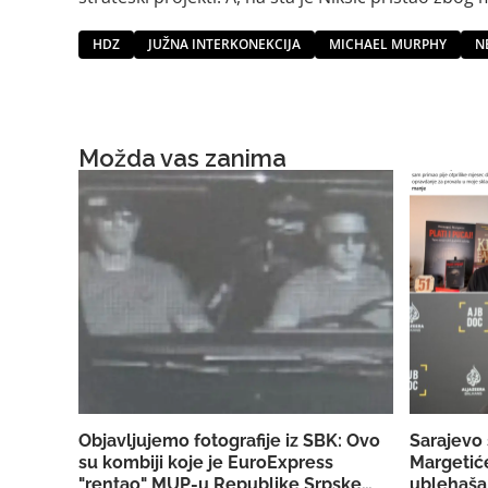
HDZ
JUŽNA INTERKONEKCIJA
MICHAEL MURPHY
N
Možda vas zanima
Objavljujemo fotografije iz SBK: Ovo
Sarajevo 
su kombiji koje je EuroExpress
Margetiće
"rentao" MUP-u Republike Srpske za
ublehaša,