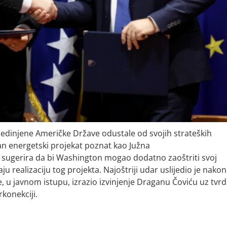
jedinjene Američke Države odustale od svojih strateških
an energetski projekat poznat kao Južna
ja sugerira da bi Washington mogao dodatno zaoštriti svoj
 realizaciju tog projekta. Najoštriji udar uslijedio je nakon
e, u javnom istupu, izrazio izvinjenje Draganu Čoviću uz tvr
rkonekciji.