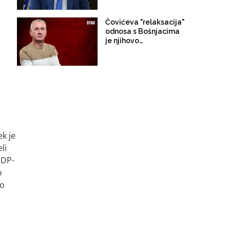
Čovićeva "relaksacija"
odnosa s Bošnjacima
je njihovo
eutaniziranje!
ek je
li
SDP-
o
to