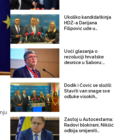
Predsjedništva BiH
ukoliko Darijana
Filipović pobjedi na
izborima?
Ukoliko kandidatkinja
HDZ-a Darijana
Filipović uđe u
Predsjedništvo BiH
Dodik sigurno ostaje u
Vijeću ministara
Uoči glasanja o
rezoluciji hrvatske
desnice u Saboru:
Nakon etničkog
predstavljanja i
federalizma, hoće li
SDP i Možemo
Dodik i Čović se složili:
progutati i
Staviti van snage sve
opravdavanje
odluke visokih
paradržave Herceg-
predstavnika
Bosne?
dnju
Zastoj u Autocestama:
Radovi blokirani, Nikšić
odbija smijeniti
direktore