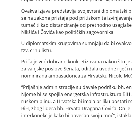
Ovakva izjava predstavlja svojevrsni diplomatski
se na zakone pristaje pod pritiskom te izvinjavanj
tumačiti kao distanciranje od prethodno usaglašen
Nikšića i Čovića kao političkih sagovornika.
U diplomatskim krugovima sumnjaju da bi ovakvo 
tzv. crnu listu.
Priča je već dobrano konkretizovana nakon što je
za vanjske poslove Senata, održala uvodne riječi
nominirana ambasadorica za Hrvatsku Nicole Mc
“Prijašnje administracije su davale podršku bh. e
Njome bi se spojila energetska infrastruktura BiH 
ruskom plinu, a Hrvatska bi imala priliku postati r
BiH, zbog lidera bh. Hrvata Dragana Čovića. On je b
interkonekcije kako bi povećao svoju moć”, istakla