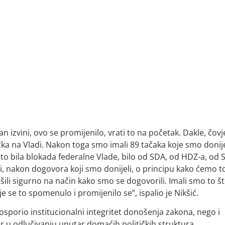
izvini, ovo se promijenilo, vrati to na početak. Dakle, čovj
čka na Vladi. Nakon toga smo imali 89 tačaka koje smo donije
 to bila blokada federalne Vlade, bilo od SDA, od HDZ-a, od 
di, nakon dogovora koji smo donijeli, o principu kako ćemo t
riješili sigurno na način kako smo se dogovorili. Imali smo to š
je se to spomenulo i promijenilo se”, ispalio je Nikšić.
sporio institucionalni integritet donošenja zakona, nego i
or u odlučivanju unutar domaćih političkih struktura.