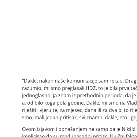
“Dakle, nakon naše komunikacije sam rekao, Dragan 
razumio, mi smo preglasali HDZ, to je bila prva ta
jednoglasno. Ja znam iz prethodnih perioda, da je
a, od bilo koga pola godine. Dakle, mi smo na Vla
riješiti i vjerujte, za mjesec, dana ili za dva bi to 
smo imali jedan pritisak, svi znamo, dakle, eto i gd
Ovom izjavom i ponašanjem ne samo da je Nikšić o
implicirao da su međunarodni pritisci ključni fakt