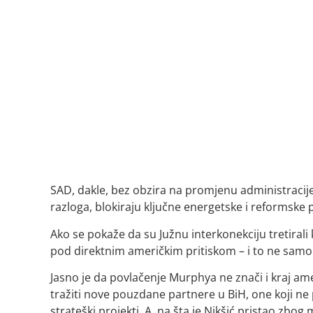
SAD, dakle, bez obzira na promjenu administracije n
razloga, blokiraju ključne energetske i reformske 
Ako se pokaže da su Južnu interkonekciju tretirali k
pod direktnim američkim pritiskom – i to ne samo
Jasno je da povlačenje Murphya ne znači i kraj a
tražiti nove pouzdane partnere u BiH, one koji ne p
strateški projekti. A, na šta je Nikšić pristao zbog