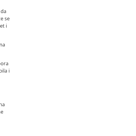
 da
že se
et i
 na
bora
ila i
 na
ne