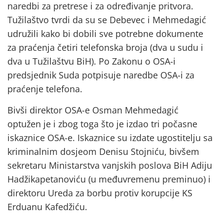
naredbi za pretrese i za određivanje pritvora.
Tužilaštvo tvrdi da su se Debevec i Mehmedagić
udružili kako bi dobili sve potrebne dokumente
za praćenja četiri telefonska broja (dva u sudu i
dva u Tužilaštvu BiH). Po Zakonu o OSA-i
predsjednik Suda potpisuje naredbe OSA-i za
praćenje telefona.
Bivši direktor OSA-e Osman Mehmedagić
optužen je i zbog toga što je izdao tri počasne
iskaznice OSA-e. Iskaznice su izdate ugostitelju sa
kriminalnim dosjeom Denisu Stojniću, bivšem
sekretaru Ministarstva vanjskih poslova BiH Adiju
Hadžikapetanoviću (u međuvremenu preminuo) i
direktoru Ureda za borbu protiv korupcije KS
Erduanu Kafedžiću.