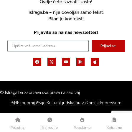
Ovdje ćete saznati i zašto!
Istraga.ba – nije dovoljan samo tekst.
Bitan je kontekst!
Prijavite se na naš newsletter!
Prijavi se
© Istraga.ba zadržava sva prava na sadržaj
BiH
Ekonomija
Svijet
Kultura
Ljudska prava
Kontakt
Impressum
Početna
Najnovije
Popularno
Kolumne