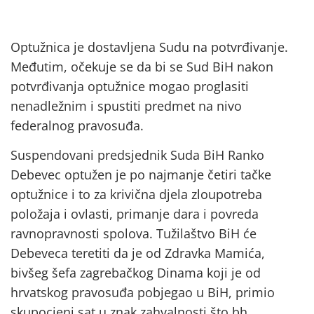
Optužnica je dostavljena Sudu na potvrđivanje.
Međutim, očekuje se da bi se Sud BiH nakon
potvrđivanja optužnice mogao proglasiti
nenadležnim i spustiti predmet na nivo
federalnog pravosuđa.
Suspendovani predsjednik Suda BiH Ranko
Debevec optužen je po najmanje četiri tačke
optužnice i to za krivična djela zloupotreba
položaja i ovlasti, primanje dara i povreda
ravnopravnosti spolova. Tužilaštvo BiH će
Debeveca teretiti da je od Zdravka Mamića,
bivšeg šefa zagrebačkog Dinama koji je od
hrvatskog pravosuđa pobjegao u BiH, primio
skupocjeni sat u znak zahvalnosti što bh.