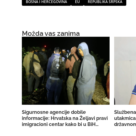
BOSNA I HERCEGOVINA
EU
REPUBLIKA SRPSKA
Možda vas zanima
Sigurnosne agencije dobile
Službena
informacije: Hrvatska na Željavi pravi
utakmica
imigracioni centar kako bi u BiH
državnom
mogla ilegalno prebacivati migrante
reprezent