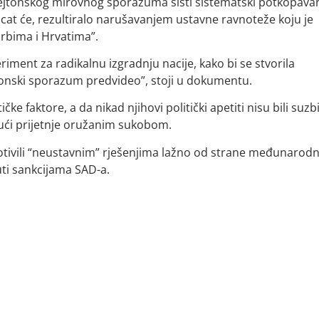
a Dejtonskog mirovnog sporazuma sisti sistematski potkopava
sticat će, rezultiralo narušavanjem ustavne ravnoteže koju je
rbima i Hrvatima”.
iment za radikalnu izgradnju nacije, kako bi se stvorila
tonski sporazum predvideo”, stoji u dokumentu.
ke faktore, a da nikad njihovi politički apetiti nisu bili suzbi
ujući prijetnje oružanim sukobom.
rotivili “neustavnim” rješenjima lažno od strane međunarodn
uti sankcijama SAD-a.