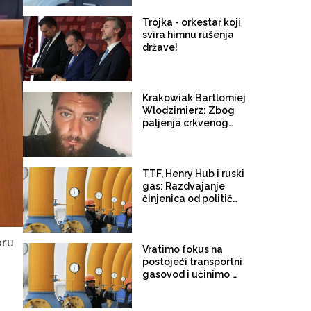
Trojka - orkestar koji
svira himnu rušenja
države!
Krakowiak Bartlomiej
Wlodzimierz: Zbog
paljenja crkvenog
oltara u Međugorju
uhapšen Poljak,
Filipović i Zovko
pokušale iskoristiti
TTF, Henry Hub i ruski
incident za dizanje
gas: Razdvajanje
međunacionalnih
činjenica od političkih
tenzija
tvrdnji
oru
Vratimo fokus na
postojeći transportni
gasovod i učinimo ga
pouzdanim i
funkcionalnim