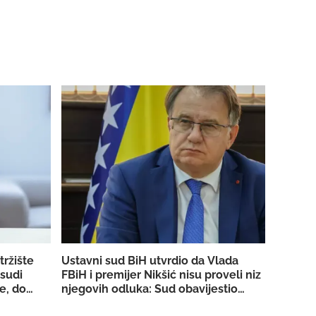
tržište
Ustavni sud BiH utvrdio da Vlada
 sudi
FBiH i premijer Nikšić nisu proveli niz
e, dobio
njegovih odluka: Sud obavijestio
 strujom
državno Tužilaštvo