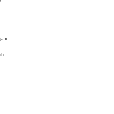
n
jani
ih