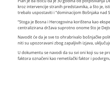
Plan je da ističu da je 30 godina od potpisivanj
kroz intervencije stranih predstavnika, a što je, i
trebalo uspostaviti i “dominacijom Bošnjaka nad S
“Stoga je Bosna i Hercegovina korištena kao eksper
centralizirana država suprotno onome što je Dej
Navodit će da je sve to ohrabrivalo bošnjačke politič
niti su upozoravani zbog zapaljivih izjava, uključ
U dokumentu se navodi da su svi oni koji su se p
faktora označeni kao remetilački faktor i podvrgn