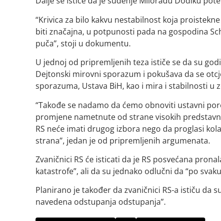
Dalje se ističe da je suđenje Miloradu Dodiku pote
“Krivica za bilo kakvu nestabilnost koja proistek
biti značajna, u potpunosti pada na gospodina Sc
puča”, stoji u dokumentu.
U jednoj od pripremljenih teza ističe se da su god
Dejtonski mirovni sporazum i pokušava da se otcjepi 
sporazuma, Ustava BiH, kao i mira i stabilnosti u z
“Takođe se nadamo da ćemo obnoviti ustavni pore
promjene nametnute od strane visokih predstavni
RS neće imati drugog izbora nego da proglasi kol
strana”, jedan je od pripremljenih argumenata.
Zvaničnici RS će isticati da je RS posvećana pron
katastrofe”, ali da su jednako odlučni da “po svaku
Planirano je također da zvaničnici RS-a ističu da 
navedena odstupanja odstupanja”.