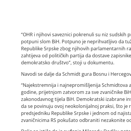
“OHR i njihovi saveznici pokrenuli su niz sudskih 
potpuni slom BiH. Potpuno je neprihvatljivo da tuž
Republike Srpske zbog njihovih parlamentarnih ras
zahtijeva od političkih partija da dostave zapisnik
demokratsko društvo”, stoji u dokumentu.
Navodi se dalje da Schmidt gura Bosnu i Hercegov
“Najekstremnija i najnepromišljenija Schmidtova a
godine, prijetnjom zatvorom za sve zvaničnike Bi
zakonodavnog tijela BiH. Demokratski izabrane ins
da se povinuju ovoj neokolonijalnoj praksi, što 
predsjedniku Republike Srpske i jednom od najistak
zvaničnicima RS pokušato odbraniti nezakonite odl