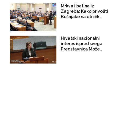
Mrkva i batina iz
Zagreba: Kako privoliti
Bošnjake na etničko
predstavljanje
Hrvatski nacionalni
interes ispred svega:
Predstavnica Možemo,
stranke zelene ljevice,
u Saboru podržala
etničko predstavljanje
u Bosni i Hercegovini