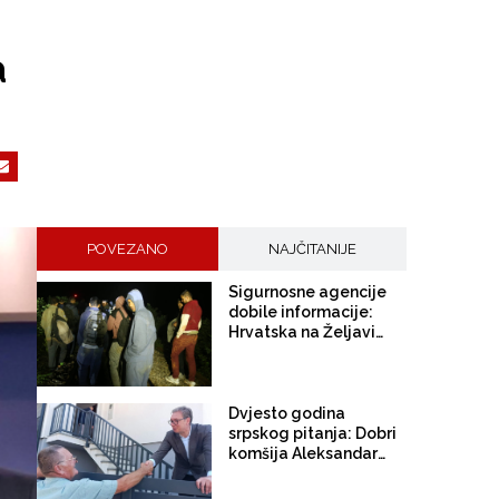
a
POVEZANO
NAJČITANIJE
Sigurnosne agencije
dobile informacije:
Hrvatska na Željavi
pravi imigracioni
centar kako bi u BiH
mogla ilegalno
prebacivati migrante
Dvjesto godina
srpskog pitanja: Dobri
komšija Aleksandar
Vučić