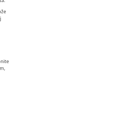
ta.
ože
j
nite
om,