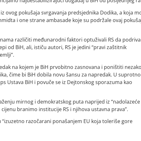
ncijalno najdestabilizirajući događaj u BiH od posljednjeg ra
ne iz ovog pokušaja svrgavanja predsjednika Dodika, a koja m
hmidta i one strane ambasade koje su podržale ovaj pokuša
inama različiti međunarodni faktori optuživali RS da podriva
od BiH, ali, ističu autori, RS je jedini “pravi zaštitnik
emlji”.
dak na kojem je BiH prvobitno zasnovana i poništiti nezako
ka, čime bi BiH dobila novu šansu za napredak. U suprotn
aps Ustava BiH i povuče se iz Dejtonskog sporazuma kao
alaženju mirnog i demokratskog puta naprijed iz “nadolazeće
 cijenu branimo institucije RS i njihova ustavna prava”.
su “izuzetno razočarani ponašanjem EU koja toleriše gore