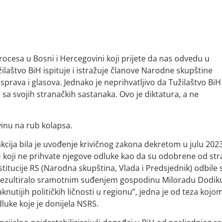
procesa u Bosni i Hercegovini koji prijete da nas odvedu u
ilaštvo BiH ispituje i istražuje članove Narodne skupštine
prava i glasova. Jednako je neprihvatljivo da Tužilaštvo BiH
e sa svojih stranačkih sastanaka. Ovo je diktatura, a ne
inu na rub kolapsa.
kcija bila je uvođenje krivičnog zakona dekretom u julu 2023
H koji ne prihvate njegove odluke kao da su odobrene od st
titucije RS (Narodna skupština, Vlada i Predsjednik) odbile 
je rezultiralo sramotnim suđenjem gospodinu Miloradu Dodik
nutijih političkih ličnosti u regionu”, jedna je od teza kojo
uke koje je donijela NSRS.