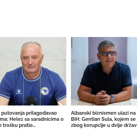
 putovanja prilagođavao
Albanski biznismen ulazi na 
ma: Helez sa saradnicima o
BiH: Gentian Sula, kojem se
 trošku pratio
zbog korupcije u dvije držav
aciju BiH
licencu DERK-a za trgovinu