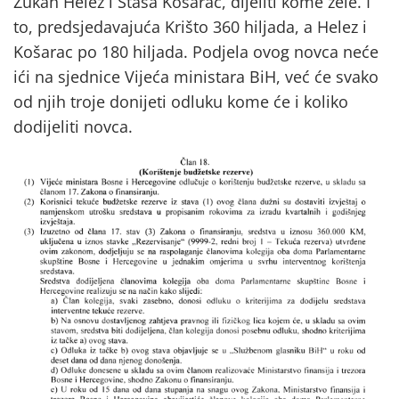
Zukan Helez i Staša Košarac, dijeliti kome žele. I
to, predsjedavajuća Krišto 360 hiljada, a Helez i
Košarac po 180 hiljada. Podjela ovog novca neće
ići na sjednice Vijeća ministara BiH, već će svako
od njih troje donijeti odluku kome će i koliko
dodijeliti novca.