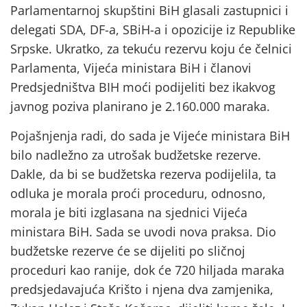
Parlamentarnoj skupštini BiH glasali zastupnici i
delegati SDA, DF-a, SBiH-a i opozicije iz Republike
Srpske. Ukratko, za tekuću rezervu koju će čelnici
Parlamenta, Vijeća ministara BiH i članovi
Predsjedništva BIH moći podijeliti bez ikakvog
javnog poziva planirano je 2.160.000 maraka.
Pojašnjenja radi, do sada je Vijeće ministara BiH
bilo nadležno za utrošak budžetske rezerve.
Dakle, da bi se budžetska rezerva podijelila, ta
odluka je morala proći proceduru, odnosno,
morala je biti izglasana na sjednici Vijeća
ministara BiH. Sada se uvodi nova praksa. Dio
budžetske rezerve će se dijeliti po sličnoj
proceduri kao ranije, dok će 720 hiljada maraka
predsjedavajuća Krišto i njena dva zamjenika,