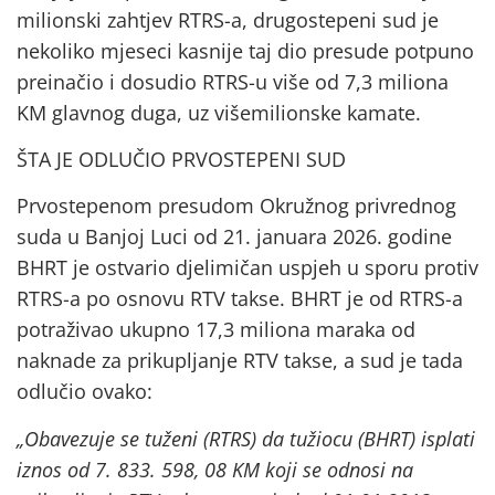
milionski zahtjev RTRS-a, drugostepeni sud je
nekoliko mjeseci kasnije taj dio presude potpuno
preinačio i dosudio RTRS-u više od 7,3 miliona
KM glavnog duga, uz višemilionske kamate.
ŠTA JE ODLUČIO PRVOSTEPENI SUD
Prvostepenom presudom Okružnog privrednog
suda u Banjoj Luci od 21. januara 2026. godine
BHRT je ostvario djelimičan uspjeh u sporu protiv
RTRS-a po osnovu RTV takse. BHRT je od RTRS-a
potraživao ukupno 17,3 miliona maraka od
naknade za prikupljanje RTV takse, a sud je tada
odlučio ovako:
„Obavezuje se tuženi (RTRS) da tužiocu (BHRT) isplati
iznos od 7. 833. 598, 08 KM koji se odnosi na