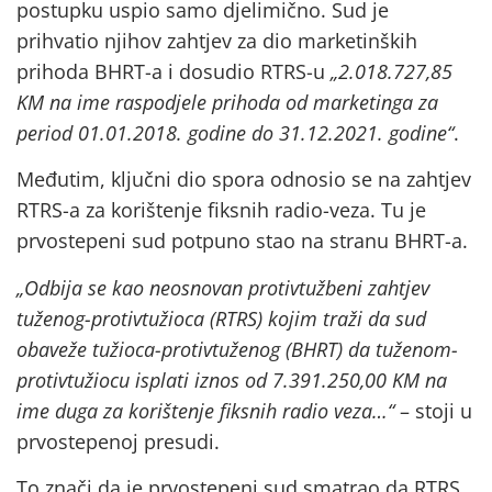
postupku uspio samo djelimično. Sud je
prihvatio njihov zahtjev za dio marketinških
prihoda BHRT-a i dosudio RTRS-u
„2.018.727,85
KM na ime raspodjele prihoda od marketinga za
period 01.01.2018. godine do 31.12.2021. godine“
.
Međutim, ključni dio spora odnosio se na zahtjev
RTRS-a za korištenje fiksnih radio-veza. Tu je
prvostepeni sud potpuno stao na stranu BHRT-a.
„Odbija se kao neosnovan protivtužbeni zahtjev
tuženog-protivtužioca (RTRS) kojim traži da sud
obaveže tužioca-protivtuženog (BHRT) da tuženom-
protivtužiocu isplati iznos od 7.391.250,00 KM na
ime duga za korištenje fiksnih radio veza…“
– stoji u
prvostepenoj presudi.
To znači da je prvostepeni sud smatrao da RTRS