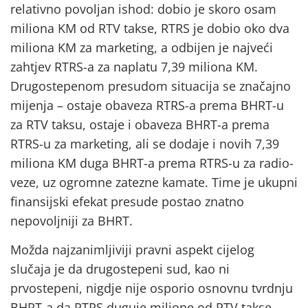
relativno povoljan ishod: dobio je skoro osam
miliona KM od RTV takse, RTRS je dobio oko dva
miliona KM za marketing, a odbijen je najveći
zahtjev RTRS-a za naplatu 7,39 miliona KM.
Drugostepenom presudom situacija se značajno
mijenja – ostaje obaveza RTRS-a prema BHRT-u
za RTV taksu, ostaje i obaveza BHRT-a prema
RTRS-u za marketing, ali se dodaje i novih 7,39
miliona KM duga BHRT-a prema RTRS-u za radio-
veze, uz ogromne zatezne kamate. Time je ukupni
finansijski efekat presude postao znatno
nepovoljniji za BHRT.
Možda najzanimljiviji pravni aspekt cijelog
slučaja je da drugostepeni sud, kao ni
prvostepeni, nigdje nije osporio osnovnu tvrdnju
BHRT-a da RTRS duguje milione od RTV takse