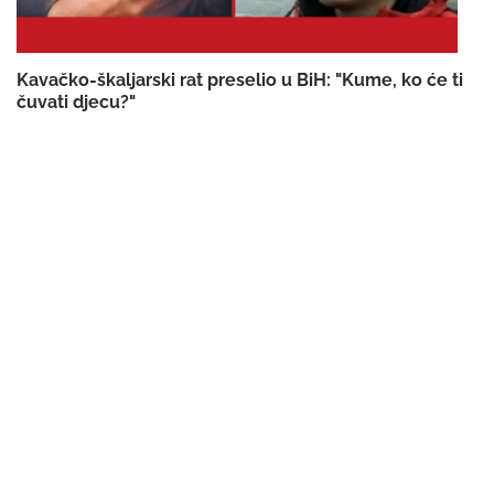
Kavačko-škaljarski rat preselio u BiH: "Kume, ko će ti
čuvati djecu?"