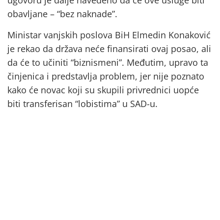
ugovoru je dalje navedeno da će ove usluge biti
obavljane – “bez naknade”.
Ministar vanjskih poslova BiH Elmedin Konaković
je rekao da država neće finansirati ovaj posao, ali
da će to učiniti “biznismeni”. Međutim, upravo ta
činjenica i predstavlja problem, jer nije poznato
kako će novac koji su skupili privrednici uopće
biti transferisan “lobistima” u SAD-u.