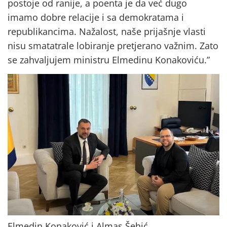
postoje od ranije, a poenta je da već dugo
imamo dobre relacije i sa demokratama i
republikancima. Nažalost, naše prijašnje vlasti
nisu smatatrale lobiranje pretjerano važnim. Zato
se zahvaljujem ministru Elmedinu Konakoviću.”
Elmedin Konaković i Almas Šehić