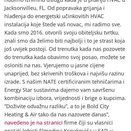
Jacksonvilleu, FL. Od popravaka grijanja i
hlađenja do energetski učinkovitih HVAC
instalacija koje štede vaš novac, mi radimo sve.
Kada smo 2016. otvorili svoju obiteljsku tvrtku,
znali smo da želimo biti najbolji i to je strast koja
još uvijek postoji. Od trenutka kada nas pozovete
do trenutka kada obavimo svoj posao, možete se
osloniti na nas. Vjerujemo u jasne cijene
unaprijed, bez skrivenih troškova i najvišu razinu
izrade. S našim NATE certificiranim tehničarima i
Energy Star sustavima dajemo vam savršenu
kombinaciju izbora, vrijednosti i brige o kupcima.
“Doživite odvažnu razliku”, a to je Bold City
Heating & Air tako da nas nazovete danas”,
navedeno je na stranici
firme čiji su vlasnici
postali lobisti Elmedina Konakovića u SAD-u.