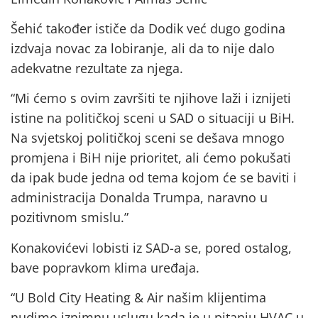
Šehić također ističe da Dodik već dugo godina
izdvaja novac za lobiranje, ali da to nije dalo
adekvatne rezultate za njega.
“Mi ćemo s ovim završiti te njihove laži i iznijeti
istine na političkoj sceni u SAD o situaciji u BiH.
Na svjetskoj političkoj sceni se dešava mnogo
promjena i BiH nije prioritet, ali ćemo pokušati
da ipak bude jedna od tema kojom će se baviti i
administracija Donalda Trumpa, naravno u
pozitivnom smislu.”
Konakovićevi lobisti iz SAD-a se, pored ostalog,
bave popravkom klima uređaja.
“U Bold City Heating & Air našim klijentima
nudimo iznimnu uslugu kada je u pitanju HVAC u