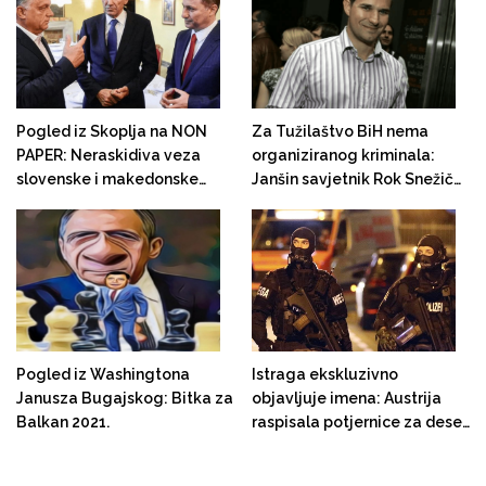
zapadnog Balkana
Pogled iz Skoplja na NON
Za Tužilaštvo BiH nema
PAPER: Neraskidiva veza
organiziranog kriminala:
slovenske i makedonske
Janšin savjetnik Rok Snežič
desnice
sa Mađarima, preko BiH,
gradio prorusko medijsko
carstvo na Balkanu
Pogled iz Washingtona
Istraga ekskluzivno
Janusza Bugajskog: Bitka za
objavljuje imena: Austrija
Balkan 2021.
raspisala potjernice za deset
osoba povezanih sa
napadačem u Beču