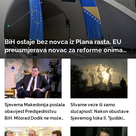
BiH ostaje bez novca iz Plana rasta, EU
preusmjerava novac za reforme onima
koji rade
Sjeverna Makedonija poslala
Stvarne veze ili samo
obavijest Predsjedništvu
slučajnost: Nakon obustave
BiH: Milorad Dodik ne može
Sjevernog toka II, "ljudski
učestvovati na Prespa
faktor" izazvao energetski
Forumu u Ohridu
kolaps u četiri države