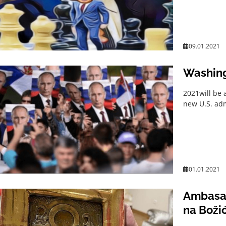
09.01.2021
Washingt
2021will be 
new U.S. adm
01.01.2021
Ambasad
na Božić