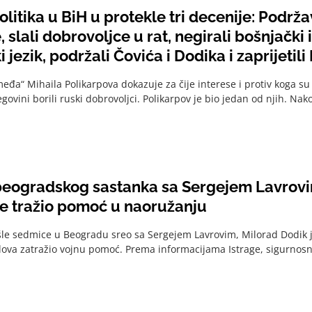
litika u BiH u protekle tri decenije: Podrža
, slali dobrovoljce u rat, negirali bošnjački i
 jezik, podržali Čovića i Dodika i zaprijetil
utem
eđa“ Mihaila Polikarpova dokazuje za čije interese i protiv koga s
govini borili ruski dobrovoljci. Polikarpov je bio jedan od njih. Nako
eogradskog sastanka sa Sergejem Lavrovi
je tražio pomoć u naoružanju
le sedmice u Beogradu sreo sa Sergejem Lavrovim, Milorad Dodik j
lova zatražio vojnu pomoć. Prema informacijama Istrage, sigurnosn