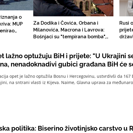
iznanja o
Za Dodika i Čovića, Orbana i
Rusi 
kriva: MUP
Milanovića, Macrona i Lavrova:
prijet
enirao
Bošnjaci su "tempirana bomba",
držav
e četrdeset
žele islamsku državu, "treba im
građa
ih u SAD-u,
sapun", provode "zločinačku
Austriji,
t lažno optužuju BiH i prijete: "U Ukrajini s
politiku" i "ugrožavaju kršćanstvo"
ana, nenadoknadivi gubici građana BiH će s
cija opet je lažno optužila Bosnu i Hercegovinu, ustvrdivši da 167 
ajini, na sntrani vlasti iz Kijeva. Naime, Glavna uprava za međunar
ska politika: Biserino životinjsko carstvo u Ru