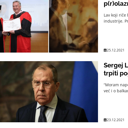
p(r)olaz
Lav koji riče
industrije. P
25.12.2021
Sergej L
trpiti p
“Moram napo
već i o balk
23.12.2021