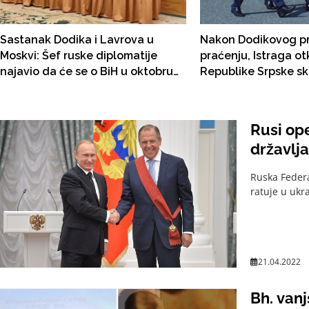
Sastanak Dodika i Lavrova u
Nakon Dodikovog pr
Moskvi: Šef ruske diplomatije
praćenju, Istraga ot
najavio da će se o BiH u oktobru
Republike Srpske sk
razgovarati u Vijeću sigurnosti
podatke sa najmanj
UN-a
telefona reistrovan
Britaniji, Njemačkoj, 
Rusi ope
Ukrajini ...
državlj
Ruska Federa
ratuje u ukr
21.04.2022
Bh. vanj