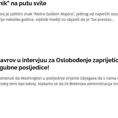
nik" na putu svile
 bio je zaštitni znak “Metro Goldvin Majera”, jednog od najvećih studi
rije nekoliko godina, svjetski mediji su objavili da je “lav prestao...
avrov u intervjuu za Oslobođenje zaprijeti
ogubne posljedice!
menuti da Washington u posljednje vrijeme izbjegava da s nama 
anskoj temi kao takvoj. Nadamo se da će Bidenova administracija imat