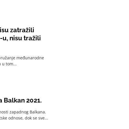
su zatražili
, nisu tražili
vo pružanje međunarodne
 u tom...
a Balkan 2021.
nosti zapadnog Balkana.
tske odnose, dok se sve...