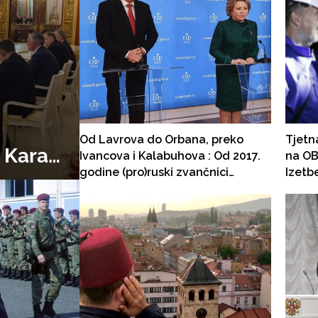
Od Lavrova do Orbana, preko
Tjetn
, Karan
Ivancova i Kalabuhova : Od 2017.
na OB
godine (pro)ruski zvančnici
Izetb
insistiraju na "legitimnom
podze
predstavljanju" Hrvata!