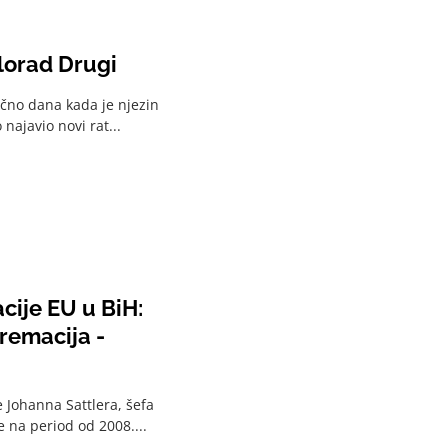
lorad Drugi
ačno dana kada je njezin
najavio novi rat...
cije EU u BiH:
remacija -
e Johanna Sattlera, šefa
 na period od 2008....