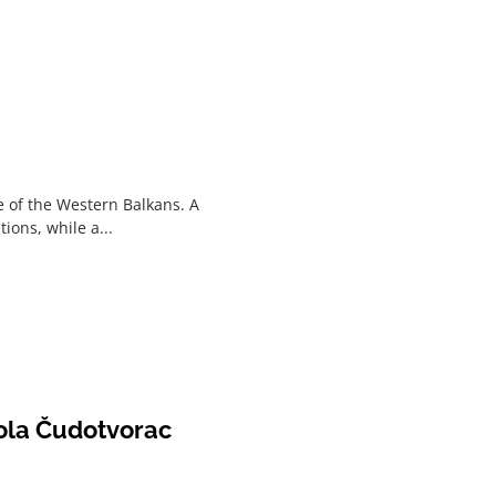
re of the Western Balkans. A
ions, while a...
kola Čudotvorac