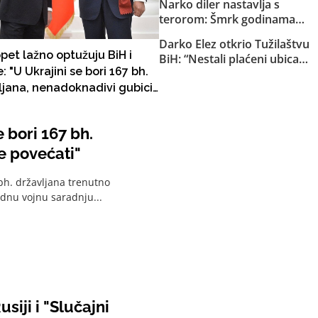
Narko diler nastavlja s
osiguranje helikoptera MUP-
terorom: Šmrk godinama
a KS
nekažnjeno zlostavlja
Darko Elez otkrio Tužilaštvu
Sarajlije i snima svoje
opet lažno optužuju BiH i
BiH: “Nestali plaćeni ubica
brutalne akcije!
e: "U Ukrajini se bori 167 bh.
Slaviša Bilinac je ubijen i
ljana, nenadoknadivi gubici
zakopan kod bob staze na
Trebeviću”
na BiH će se povećati"
e bori 167 bh.
e povećati"
bh. državljana trenutno
odnu vojnu saradnju...
siji i "Slučajni