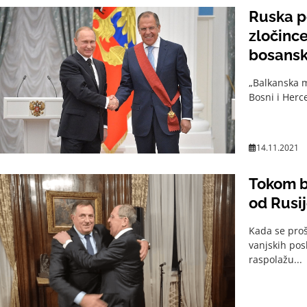
Ruska po
zločince
bosanski
NATO p
„Balkanska m
Bosni i Herce
14.11.2021
Tokom b
od Rusi
Kada se proš
vanjskih pos
raspolažu...