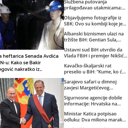
Službena putovanja
prilagođavao utakmicama:
Helez sa saradnicima o
Objavljujemo fotografije iz
državnom trošku pratio
SBK: Ovo su kombiji koje je
reprezentaciju BiH
EuroExpress “rentao” MUP-u
Albanski biznismen ulazi na
Republike Srpske za akciju u
tržište BiH: Gentian Sula,
Bugojnu!
kojem se sudi zbog korupcije
Ustavni sud BiH utvrdio da
u dvije države, dobio licencu
Vlada FBiH i premijer Nikšić
a heftarica Senada Avdića
DERK-a za trgovinu strujom
nisu proveli niz njegovih
N-u: Kako se Bakir
Kavačko-škaljarski rat
odluka: Sud obavijestio
egović nakratko iz
preselio u BiH: “Kume, ko će
državno Tužilaštvo
mlja preselio u rudnik?!
ti čuvati djecu?”
Sarajevo safari u dimnoj
zavjesi Margetićevog
skladišta: Trojica ublehaša,
Sigurnosne agencije dobile
medijski spektakl i nula
informacije: Hrvatska na
konkretnih dokaza
Željavi pravi imigracioni
Ministar Katica potpisao
centar kako bi u BiH mogla
odluku: Dva miliona maraka
ilegalno prebacivati migrante
za strane pilote, servis i