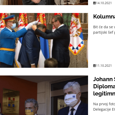
14.10.2021
Kolumna
Bit će da se
partijski šef
11.10.2021
Johann S
Diploma
legitimn
Na prvoj fot
Delegacije E