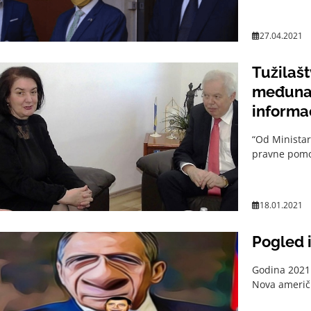
27.04.2021
Tužilašt
međunar
informac
“Od Ministar
pravne pomoć
18.01.2021
Pogled 
Godina 2021.
Nova američk