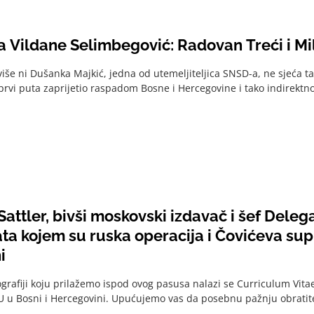
 Vildane Selimbegović: Radovan Treći i Mi
 više ni Dušanka Majkić, jedna od utemeljiteljica SNSD-a, ne sjeća t
 prvi puta zaprijetio raspadom Bosne i Hercegovine i tako indirektno 
attler, bivši moskovski izdavač i šef Delega
ta kojem su ruska operacija i Čovićeva sup
i
ografiji koju prilažemo ispod ovog pasusa nalazi se Curriculum Vita
U u Bosni i Hercegovini. Upućujemo vas da posebnu pažnju obratite