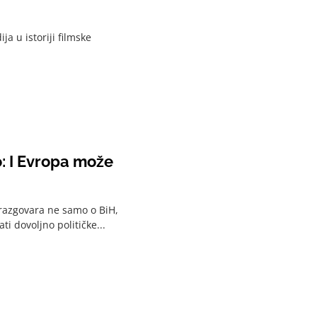
ja u istoriji filmske
o: I Evropa može
razgovara ne samo o BiH,
i dovoljno političke...