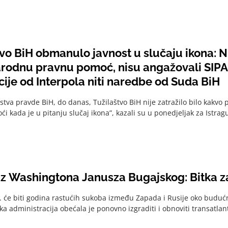
vo BiH obmanulo javnost u slučaju ikona: Ni
odnu pravnu pomoć, nisu angažovali SIPA-u
ije od Interpola niti naredbe od Suda BiH
stva pravde BiH, do danas, Tužilaštvo BiH nije zatražilo bilo kak
i kada je u pitanju slučaj ikona”, kazali su u ponedjeljak za Istragu
iz Washingtona Janusza Bugajskog: Bitka z
 će biti godina rastućih sukoba između Zapada i Rusije oko buduć
a administracija obećala je ponovno izgraditi i obnoviti transatlan