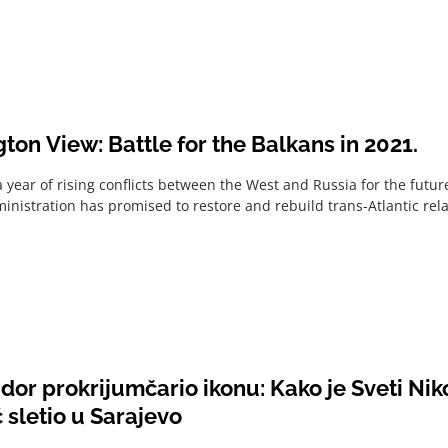
on View: Battle for the Balkans in 2021.
a year of rising conflicts between the West and Russia for the futu
inistration has promised to restore and rebuild trans-Atlantic relat
or prokrijumčario ikonu: Kako je Sveti Ni
 sletio u Sarajevo