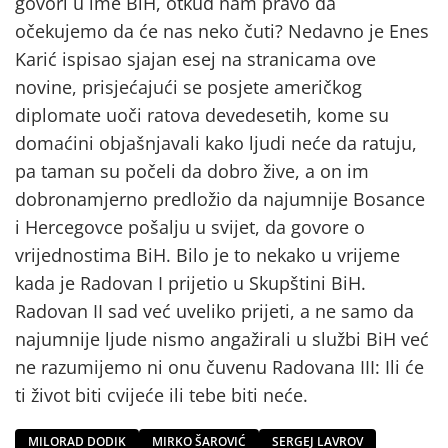
govori u ime BiH, otkud nam pravo da
očekujemo da će nas neko čuti? Nedavno je Enes
Karić ispisao sjajan esej na stranicama ove
novine, prisjećajući se posjete američkog
diplomate uoči ratova devedesetih, kome su
domaćini objašnjavali kako ljudi neće da ratuju,
pa taman su počeli da dobro žive, a on im
dobronamjerno predložio da najumnije Bosance
i Hercegovce pošalju u svijet, da govore o
vrijednostima BiH. Bilo je to nekako u vrijeme
kada je Radovan I prijetio u Skupštini BiH.
Radovan II sad već uveliko prijeti, a ne samo da
najumnije ljude nismo angažirali u službi BiH već
ne razumijemo ni onu čuvenu Radovana III: Ili će
ti život biti cvijeće ili tebe biti neće.
MILORAD DODIK
MIRKO ŠAROVIĆ
SERGEJ LAVROV