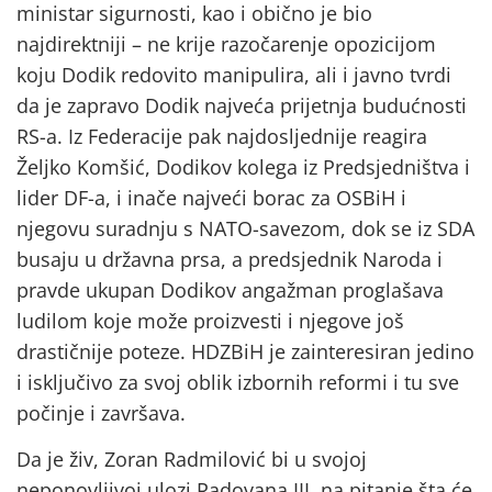
ministar sigurnosti, kao i obično je bio
najdirektniji – ne krije razočarenje opozicijom
koju Dodik redovito manipulira, ali i javno tvrdi
da je zapravo Dodik najveća prijetnja budućnosti
RS-a. Iz Federacije pak najdosljednije reagira
Željko Komšić, Dodikov kolega iz Predsjedništva i
lider DF-a, i inače najveći borac za OSBiH i
njegovu suradnju s NATO-savezom, dok se iz SDA
busaju u državna prsa, a predsjednik Naroda i
pravde ukupan Dodikov angažman proglašava
ludilom koje može proizvesti i njegove još
drastičnije poteze. HDZBiH je zainteresiran jedino
i isključivo za svoj oblik izbornih reformi i tu sve
počinje i završava.
Da je živ, Zoran Radmilović bi u svojoj
neponovljivoj ulozi Radovana III, na pitanje šta će