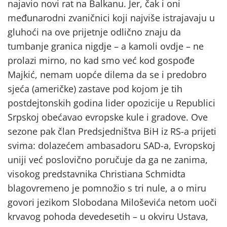
najavio novi rat na Balkanu. Jer, čak i oni
međunarodni zvaničnici koji najviše istrajavaju u
gluhoći na ove prijetnje odlično znaju da
tumbanje granica nigdje – a kamoli ovdje – ne
prolazi mirno, no kad smo već kod gospođe
Majkić, nemam uopće dilema da se i predobro
sjeća (američke) zastave pod kojom je tih
postdejtonskih godina lider opozicije u Republici
Srpskoj obećavao evropske kule i gradove. Ove
sezone pak član Predsjedništva BiH iz RS-a prijeti
svima: dolazećem ambasadoru SAD-a, Evropskoj
uniji već poslovično poručuje da ga ne zanima,
visokog predstavnika Christiana Schmidta
blagovremeno je pomnožio s tri nule, a o miru
govori jezikom Slobodana Miloševića netom uoči
krvavog pohoda devedesetih – u okviru Ustava,