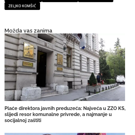
ZELJKO KOMŠIĆ
Možda vas zanima
Plaće direktora javnih preduzeća: Najveća u ZZO KS,
slijedi resor komunalne privrede, a najmanje u
socijalnoj zaštiti