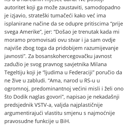
autoritet koji ga može zaustaviti, samodopadno
je izjavio, strateški tumačeći kako već ima
isplanirane načine da se odupre pritiscima “prije
svega Amerike”, jer: “Došao je trenutak kada mi
moramo promovisati ovu stvar i ja sam ovdje
najviše zbog toga da pridobijem razumijevanje
javnosti”. Za bosanskohercegovačku javnost
zadužio je svog pravnog savjetnika Milana
Tegeltiju koji je “ljudima u Federaciji” poručio da
ne žive u zabludi. “Ama, narod u RS-u u
ogromnoj, predominantnoj većini misli i želi ono
što Dodik naglas govori”, napisao je nekadašnji
predsjednik VSTV-a, valjda najplastičnije
argumentirajući vlastitu smjenu s najmoćnije
pravosudne funkcije u BiH.