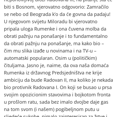
biti s Bosnom, vjerovatno odgovorio: Zamračilo
se nebo od Beograda k’o da će govna da padaju!
U njegovom svijetu Miloradu bi vjerovatno
pripala uloga Rumenke i ona čuvena molba da
obrati pažnju na ponašanje i to fundamentalno
da obrati pažnju na ponašanje, ma kako bio –
čim mu slika izađe u novinama i na TV-u –
automatski popularan. Osim u (političkim)
čituljama. Jasno je, naime, da ova naša domaća
Rumenka iz državnog Predsjedništva ne krije
ambiciju da bude Radovan II, ma koliko je nekada
bio protivnik Radovana I. On koji se busao u prsa
svojim opozicionim stavovima i bojkotom fronta
u prošlom ratu, sada bez imalo dvojbe daje gas
na tom svom (i našem) pogibeljnom putu u
sljedeće sukobe, nimalo zainteresiran za žrtve i