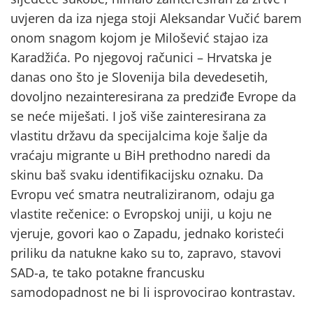
uvjeren da iza njega stoji Aleksandar Vučić barem
onom snagom kojom je Milošević stajao iza
Karadžića. Po njegovoj računici – Hrvatska je
danas ono što je Slovenija bila devedesetih,
dovoljno nezainteresirana za predziđe Evrope da
se neće miješati. I još više zainteresirana za
vlastitu državu da specijalcima koje šalje da
vraćaju migrante u BiH prethodno naredi da
skinu baš svaku identifikacijsku oznaku. Da
Evropu već smatra neutraliziranom, odaju ga
vlastite rečenice: o Evropskoj uniji, u koju ne
vjeruje, govori kao o Zapadu, jednako koristeći
priliku da natukne kako su to, zapravo, stavovi
SAD-a, te tako potakne francusku
samodopadnost ne bi li isprovocirao kontrastav.