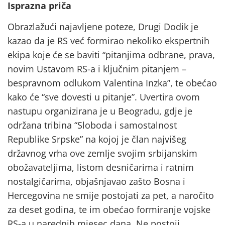
Isprazna priča
Obrazlažući najavljene poteze, Drugi Dodik je
kazao da je RS već formirao nekoliko ekspertnih
ekipa koje će se baviti “pitanjima odbrane, prava,
novim Ustavom RS-a i ključnim pitanjem –
bespravnom odlukom Valentina Inzka”, te obećao
kako će “sve dovesti u pitanje”. Uvertira ovom
nastupu organizirana je u Beogradu, gdje je
održana tribina “Sloboda i samostalnost
Republike Srpske” na kojoj je član najvišeg
državnog vrha ove zemlje svojim srbijanskim
obožavateljima, listom desničarima i ratnim
nostalgičarima, objašnjavao zašto Bosna i
Hercegovina ne smije postojati za pet, a naročito
za deset godina, te im obećao formiranje vojske
RS-a u narednih mjesec dana. Ne postoji