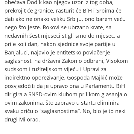
obećava Dodik kao njegov uzor iz tog doba,
prekrojit će granice, rasturit će BiH i Srbima će
dati ako ne onako veliku Srbiju, ono barem veću
nego što jeste. Rokovi se ubrzano krate, sa
nedavnih šest mjeseci stigli smo do mjesec, a
prije koji dan, nakon sjednice svoje partije u
Banjaluci, najavio je entitetsko povlačenje
saglasnosti na državni Zakon o odbrani, Visokom
sudskom i tužiteljskom vijeću i Upravi za
indirektno oporezivanje. Gospođa Majkić može
posvjedočiti da je upravo ona u Parlamentu BiH
dirigirala SNSD-ovim klubom prilikom glasanja o
ovim zakonima, što zapravo u startu eliminira
svaku priču o “saglasnostima”. No, bio je to neki
drugi Milorad.