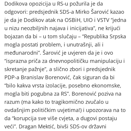
Dodikova opozicija u RS-u požurila je da
odgovori: predsjednik SDS-a Mirko Šarović kazao
je da je Dodikov atak na OSBiH, UIO i VSTV “jedna
u nizu neozbiljnih najava i inicijativa”, ne krijući
bojazan da bi – u tom slučaju – “Republika Srpska
mogla postati problem, i unutrašnji, ali i
međunarodni”. Šarović je uvjeren da je i ovo
“isprazna priča za dnevnopolitičku manipulaciju i
skretanje pažnje”, a slično zbori i predsjednik
PDP-a Branislav Borenović, čak siguran da bi
“bilo kakva vrsta izolacije, posebno ekonomske,
mogla biti pogubna za RS”. Borenović poziva na
razum (ma kako to tragikomično zvučalo u
ovdašnjim političkim uvjetima!) i upozorava na to
da “korupcija sve više cvjeta, a dugovi postaju
veći”. Dragan Mektić, bivši SDS-ov državni