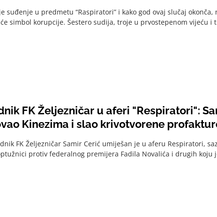
e suđenje u predmetu “Raspiratori” i kako god ovaj slučaj okonča, 
 će simbol korupcije. Šestero sudija, troje u prvostepenom vijeću i 
nik FK Željezničar u aferi "Respiratori": Sa
vao Kinezima i slao krivotvorene profaktur
dnik FK Željezničar Samir Cerić umiješan je u aferu Respiratori, sazn
tužnici protiv federalnog premijera Fadila Novalića i drugih koju je