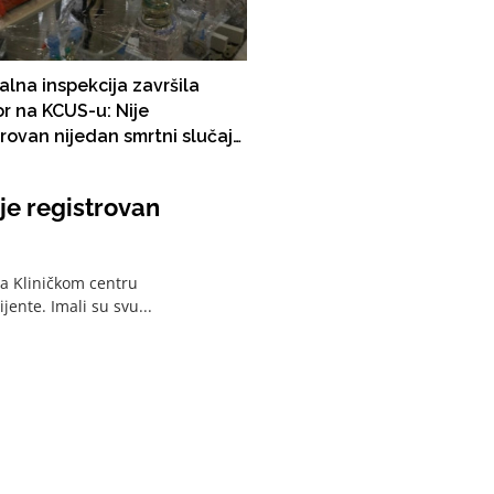
alna inspekcija završila
r na KCUS-u: Nije
trovan nijedan smrtni slučaj
neskim respiratorima
je registrovan
na Kliničkom centru
jente. Imali su svu...