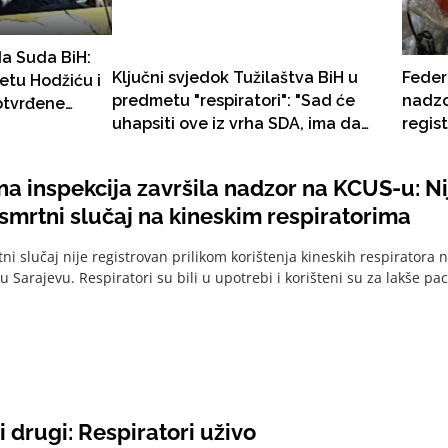
a Suda BiH:
Ključni svjedok Tužilaštva BiH u
Feder
retu Hodžiću i
predmetu "respiratori": "Sad će
nadzo
otvrđene
uhapsiti ove iz vrha SDA, ima da
regis
ka Miličević
mi HDZ spomenik digne"
na ki
ođena!
a inspekcija završila nadzor na KCUS-u: Ni
smrtni slučaj na kineskim respiratorima
ni slučaj nije registrovan prilikom korištenja kineskih respiratora 
u Sarajevu. Respiratori su bili u upotrebi i korišteni su za lakše paci
i drugi: Respiratori uživo