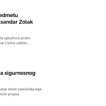
predmetu
eksandar Zolak
uta optužnica protiv
 Civilne zaštite...
nja sigurnosnog
anje deset zvaničnika koje
mnih prijava.