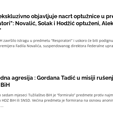
 ekskluzivno objavljuje nacrt optužnice u 
tori": Novalić, Solak i Hodžić optuženi, Al
"
iH završilo istragu u predmetu “Respiratori” i uskoro će biti podign
remijera Fadila Novalića, suspendovanog direktora Federalne uprave
dna agresija : Gordana Tadić u misiji ruše
 BiH
h sedam mjeseci Tužilaštvo BiH je “formiralo” predmete protiv najm
u HDZ BiH ili SNSD. Većina predmeta je formirana na osnovu anoni
...