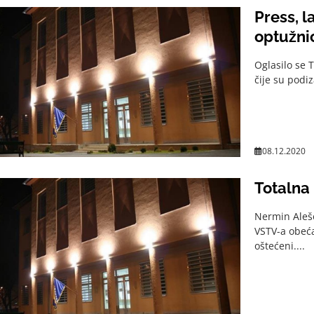
Press, l
optužni
Oglasilo se 
čije su podiz
08.12.2020
Totalna 
Nermin Aleše
VSTV-a obeća
oštećeni....