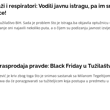
aži i respiratori: Vodili javnu istragu, pa im
ce!
Tužilaštvo BiH. Sada je problem što je Istraga.ba objavila optužnicu
anje oni najavili nekoliko puta, a o čijem su podizanju javnost izvijest
rasprodaja pravde: Black Friday u Tužilašt
vić je kriv zbog toga što je snimao sastanak sa Milanom Tegeltij
va da će porazgovarati sa tužiteljicom koja postupa u predmetu u 