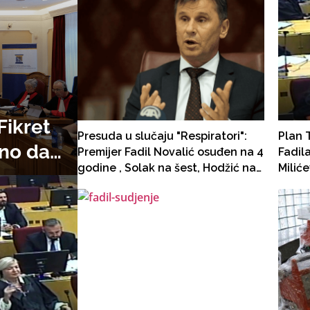
Fikret
Presuda u slučaju "Respiratori":
Plan T
eno da
Premijer Fadil Novalić osuđen na 4
Fadil
godine , Solak na šest, Hodžić na
Milić
svojim
pet godina zatvora, a Jelka
Vladu
Milićević oslobođena
sagla
d Ćeman
svi