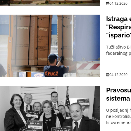
04.12.2020
Istraga
"Respira
"ispario
Tužilaštvo B
federalnog p
04.12.2020
Pravosu
sistema
U posljednji
ne kontroliš
Istovremeno,