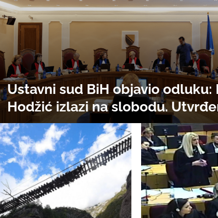
Ustavni sud BiH objavio odluku: 
Hodžić izlazi na slobodu. Utvrđ
su Konaković, Nikšić i Radončić 
izjavama ugrozili ljudska prava
Novalića i Solaka. Sudija Mirsa
izdvojio mišljenje jer misli da su 
trebali biti oslobođeni!