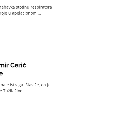
nabavka stotinu respiratora
troje u apelacionom,...
mir Cerić
e
aje Istraga. Štaviše, on je
 Tužilaštvo...