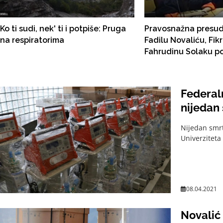
Ko ti sudi, nek' ti i potpiše: Pruga
Pravosnažna presud
na respiratorima
Fadilu Novaliću, Fik
Fahrudinu Solaku p
zatvorske kazne, Jel
pravosnažno oslob
Federaln
nijedan 
Nijedan smrt
Univerziteta 
08.04.2021
Novalić 