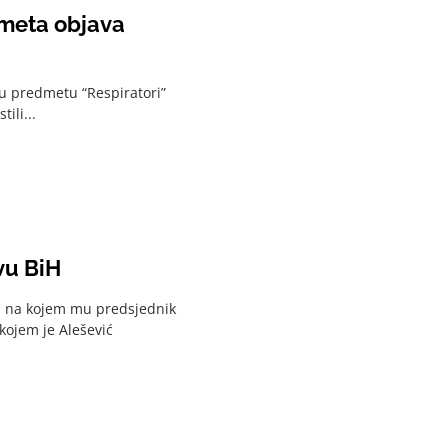
 smeta objava
 u predmetu “Respiratori”
ili...
vu BiH
om na kojem mu predsjednik
kojem je Alešević