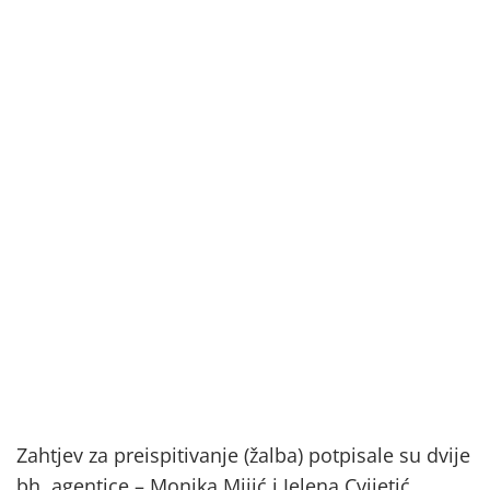
Zahtjev za preispitivanje (žalba) potpisale su dvije
bh. agentice – Monika Mijić i Jelena Cvijetić.