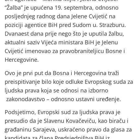
“Žalba” je upućena 19. septembra, odnosno
posljednjeg radnog dana Jelene Cvijetić na
poziciji agentice BiH pred Sudom u. Strazburu.
Dvanaest dana prije nego što je uputila žalbu,
aktualni saziv Vijeća ministara BiH je Jelenu
Cvijetić imenovao za pravobraniteljicu Bosne i
Hercegovine.
Ovo je prvi put da Bosna i Hercegovina traži
preispitivanje bilo koje odluke Evropskog suda za
ljudska prava koja se odnosi na izborno
zakonodavstvo – odnosno ustavni uređenje.
Podsjetimo, Evropski sud za ljudska prava je
presudio da je Slavenu Kovačeviču, kao biraču i
građaninu Sarajeva, uskraćeno pravo da glasa za
kandidata za člana Predsjedništva BiH iz