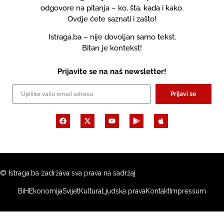
odgovore na pitanja – ko, šta, kada i kako.
Ovdje ćete saznati i zašto!
Istraga.ba – nije dovoljan samo tekst.
Bitan je kontekst!
Prijavite se na naš newsletter!
Prijavi se
© Istraga.ba zadržava sva prava na sadržaj
BiH
Ekonomija
Svijet
Kultura
Ljudska prava
Kontakt
Impressum