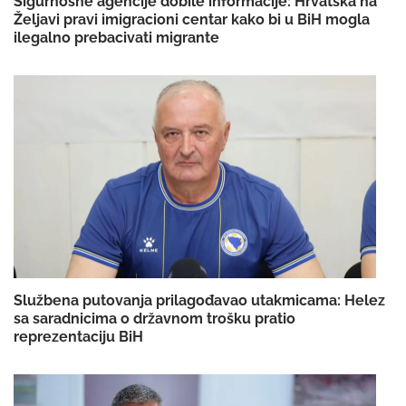
Sigurnosne agencije dobile informacije: Hrvatska na
Željavi pravi imigracioni centar kako bi u BiH mogla
ilegalno prebacivati migrante
Službena putovanja prilagođavao utakmicama: Helez
sa saradnicima o državnom trošku pratio
reprezentaciju BiH