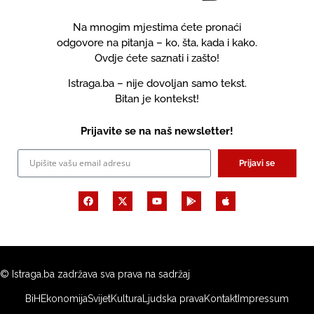
Na mnogim mjestima ćete pronaći
odgovore na pitanja – ko, šta, kada i kako.
Ovdje ćete saznati i zašto!
Istraga.ba – nije dovoljan samo tekst.
Bitan je kontekst!
Prijavite se na naš newsletter!
Prijavi se
© Istraga.ba zadržava sva prava na sadržaj
BiH
Ekonomija
Svijet
Kultura
Ljudska prava
Kontakt
Impressum