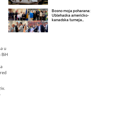
oružje protiv BiH
Bosno moja poharana:
Ublehaška američko-
kanadska turneja
doktora Bećirovića i
doktora Lagumdžije o
trošku države
na u
a BiH
za
pred
iv.
o