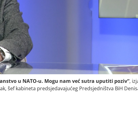
lanstvo u NATO-u. Mogu nam već sutra uputiti poziv“
, iz
žljak, šef kabineta predsjedavajućeg Predsjedništva BiH Denis