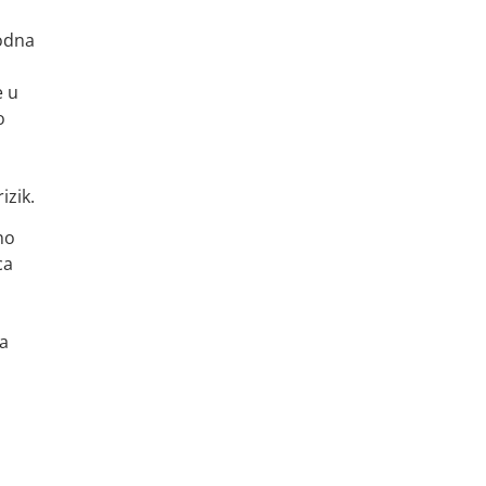
rodna
e u
o
izik.
no
ca
za