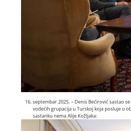
septembar 2025. – Denis Bećirović sastao se
vodećih grupacija u Turskoj koja posluje u o
sastanku nema Alije Kožljaka: