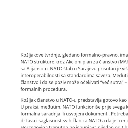
Kožljakove tvrdnje, gledano formalno-pravno, im
NATO strukture kroz Akcioni plan za članstvo (MA
sa Alijansom. NATO štab u Sarajevu prisutan je vi
interoperabilnosti sa standardima saveza. Međutim
članstvo i da se poziv može očekivati “već sutra” –
formalnih procedura.
Kožljak članstvo u NATO-u predstavlja gotovo kao 
U praksi, međutim, NATO funkcioniše prije svega ka
formalna saradnja ili usvojeni dokumenti. Potreban
država i saglasnost svih članica NATO-a da je tren
Hercegovina trenutno ne ispunjava nijedan od tih