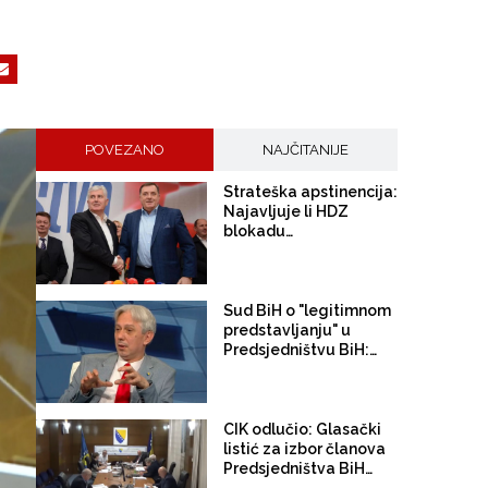
POVEZANO
NAJČITANIJE
Strateška apstinencija:
Najavljuje li HDZ
blokadu
Predsjedništva BiH
ukoliko Darijana
Filipović pobjedi na
izborima?
Sud BiH o "legitimnom
predstavljanju" u
Predsjedništvu BiH: To
je nepostojeći princip,
nema ga ni u Ustavu ni
u Izbornom zakonu
CIK odlučio: Glasački
listić za izbor članova
Predsjedništva BiH