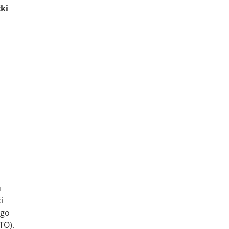
čki
u
i
ugo
TO).