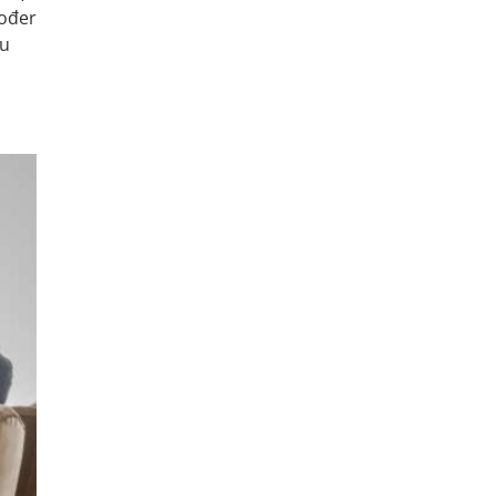
kođer
 u