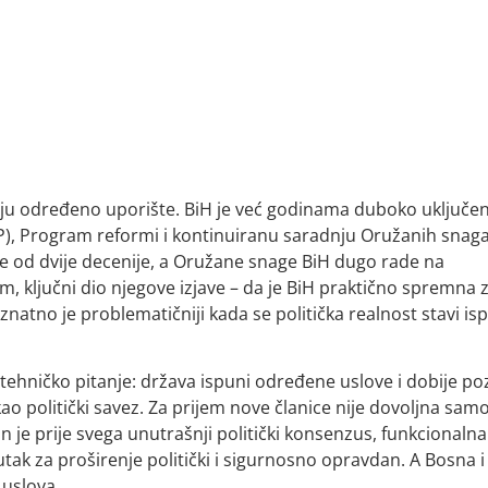
aju određeno uporište. BiH je već godinama duboko uključe
P), Program reformi i kontinuiranu saradnju Oružanih snag
še od dvije decenije, a Oružane snage BiH dugo rade na
, ključni dio njegove izjave – da je BiH praktično spremna 
 znatno je problematičniji kada se politička realnost stavi is
tehničko pitanje: država ispuni određene uslove i dobije poz
o politički savez. Za prijem nove članice nije dovoljna sam
 je prije svega unutrašnji politički konsenzus, funkcionalna
utak za proširenje politički i sigurnosno opravdan. A Bosna i
 uslova.