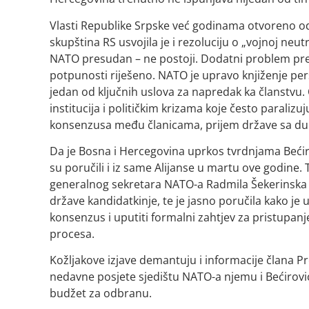
Vlasti Republike Srpske već godinama otvoreno o
skupština RS usvojila je i rezoluciju o „vojnoj neut
NATO presudan – ne postoji. Dodatni problem preds
potpunosti riješeno. NATO je upravo knjiženje pe
jedan od ključnih uslova za napredak ka članstvu
institucija i političkim krizama koje često paraliz
konsenzusa među članicama, prijem države sa dubo
Da je Bosna i Hercegovina uprkos tvrdnjama Bećir
su poručili i iz same Alijanse u martu ove godine
generalnog sekretara NATO-a Radmila Šekerinsk
države kandidatkinje, te je jasno poručila kako je
konsenzus i uputiti formalni zahtjev za pristupanje
procesa.
Kožljakove izjave demantuju i informacije člana Pr
nedavne posjete sjedištu NATO-a njemu i Bećirov
budžet za odbranu.