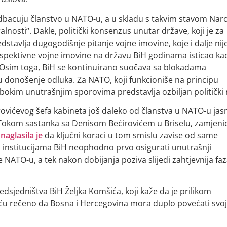
dbacuju članstvo u NATO-u, a u skladu s takvim stavom Na
ralnosti“. Dakle, politički konsenzus unutar države, koji je za
tavlja dugogodišnje pitanje vojne imovine, koje i dalje nij
rspektivne vojne imovine na državu BiH godinama isticao ka
. Osim toga, BiH se kontinuirano suočava sa blokadama
uju donošenje odluka. Za NATO, koji funkcioniše na principu
kim unutrašnjim sporovima predstavlja ozbiljan politički r
ovićevog šefa kabineta još daleko od članstva u NATO-u jas
. Tokom sastanka sa Denisom Bećirovićem u Briselu, zamjeni
a
naglasila je
da ključni koraci u tom smislu zavise od same
 u institucijama BiH neophodno prvo osigurati unutrašnji
 NATO-u, a tek nakon dobijanja poziva slijedi zahtjevnija fa
edsjedništva BiH Željka Komšića, koji kaže da je prilikom
iću rečeno da Bosna i Hercegovina mora duplo povećati svoj