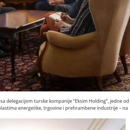
 sa delegacijom turske kompanije “Eksim Holding”, jedne od
blastima energetike, trgovine i prehrambene industrije – na