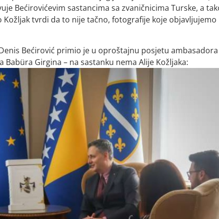
tvuje Bećirovićevim sastancima sa zvaničnicima Turske, a ta
Kožljak tvrdi da to nije tačno, fotografije koje objavljujemo
H Denis Bećirović primio je u oproštajnu posjetu ambasadora
a Babüra Girgina – na sastanku nema Alije Kožljaka: