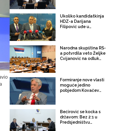
nosit će neustavan
naziv
"bošnjački/hrvatski/sr
pski član"
Ukoliko kandidatkinja
HDZ-a Darijana
Filipović uđe u
Predsjedništvo BiH
Dodik sigurno ostaje u
Vijeću ministara
Narodna skupština RS-
a potvrdila veto Željke
Cvijanović na odluku o
imenovanja članova
Komisije za očuvanje
nacionalnih spomenika
javio
BiH
Formiranje nove vlasti
a
moguće jedino
pobjedom Kovačevića,
poraz igra aktuelnim
vlastima, Dodiku,
Čoviću, Konakoviću
Bećirović se kocka s
državom: Bez 2:1 u
Predsjedništvu
Komisija postaje