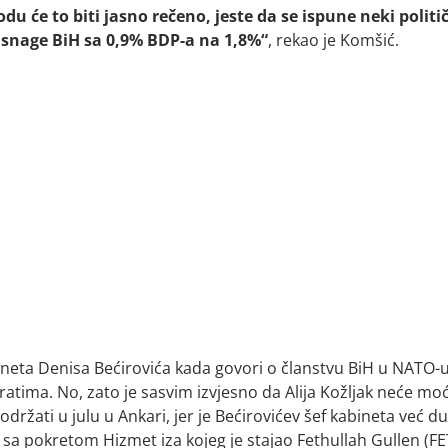
u će to biti jasno rečeno, jeste da se ispune neki politi
e snage BiH sa 0,9% BDP-a na 1,8%“
, rekao je Komšić.
neta Denisa Bećirovića kada govori o članstvu BiH u NATO-
ratima. No, zato je sasvim izvjesno da Alija Kožljak neće moć
ržati u julu u Ankari, jer je Bećirovićev šef kabineta već d
zu sa pokretom Hizmet iza kojeg je stajao Fethullah Gullen (FE