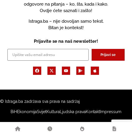
odgovore na pitanja – ko, šta, kada i kako.
Ovdje ćete saznati i zašto!
Istraga.ba – nije dovoljan samo tekst.
Bitan je kontekst!
Prijavite se na naš newsletter!
Prijavi se
© Istraga.ba zadržava sva prava na sadržaj
BiH
Ekonomija
Svijet
Kultura
Ljudska prava
Kontakt
Impressum