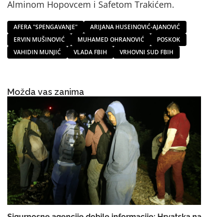
Alminom Hopovcem i Safetom Trakićem.
AFERA "SPENGAVANJE"
ARIJANA HUSEINOVIĆ-AJANOVIĆ
ERVIN MUŠINOVIĆ
MUHAMED OHRANOVIĆ
POSKOK
VAHIDIN MUNJIĆ
VLADA FBIH
VRHOVNI SUD FBIH
Možda vas zanima
Sigurnosne agencije dobile informacije: Hrvatska na