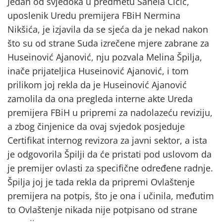
Jedan od svjedoka u predmetu Sanela Čičič,
uposlenik Uredu premijera FBiH Nermina
Nikšića, je izjavila da se sjeća da je nekad nakon
što su od strane Suda izrečene mjere zabrane za
Huseinović Ajanović, nju pozvala Melina Špilja,
inače prijateljica Huseinović Ajanović, i tom
prilikom joj rekla da je Huseinović Ajanović
zamolila da ona pregleda interne akte Ureda
premijera FBiH u pripremi za nadolazeću reviziju,
a zbog činjenice da ovaj svjedok posjeduje
Certifikat internog revizora za javni sektor, a ista
je odgovorila Špilji da će pristati pod uslovom da
je premijer ovlasti za specifične određene radnje.
Špilja joj je tada rekla da pripremi Ovlaštenje
premijera na potpis, što je ona i učinila, međutim
to Ovlaštenje nikada nije potpisano od strane