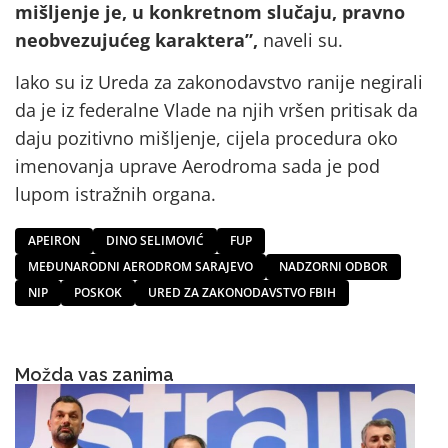
mišljenje je, u konkretnom slučaju, pravno
neobvezujućeg karaktera”,
naveli su.
Iako su iz Ureda za zakonodavstvo ranije negirali
da je iz federalne Vlade na njih vršen pritisak da
daju pozitivno mišljenje, cijela procedura oko
imenovanja uprave Aerodroma sada je pod
lupom istražnih organa.
APEIRON
DINO SELIMOVIĆ
FUP
MEĐUNARODNI AERODROM SARAJEVO
NADZORNI ODBOR
NIP
POSKOK
URED ZA ZAKONODAVSTVO FBIH
Možda vas zanima