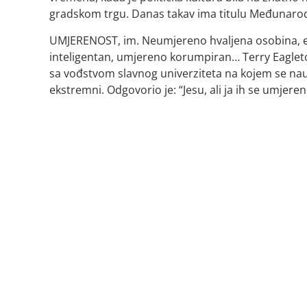
gradskom trgu. Danas takav ima titulu Međunarodn
UMJERENOST, im. Neumjereno hvaljena osobina, 
inteligentan, umjereno korumpiran… Terry Eaglet
sa vođstvom slavnog univerziteta na kojem se naumi
ekstremni. Odgovorio je: “Jesu, ali ja ih se umjere