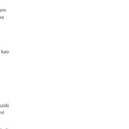
lem
ka
, kao
cuski
vi