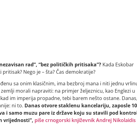
ezavisan rad”, “bez političkih pritisaka”?
Kada Eskobar
ki pritisak? Nego je – šta? Čas demokratije?
nu sa onim klasičnim, ima bezbroj mana i niti jednu vrlinu
 zemlji morali napraviti: na primjer željeznicu, kao Englezi u
nda, kad im imperija propadne, tebi barem nešto ostane. Danas
ije: ni to.
Danas otvore staklenu kancelariju, zaposle 10
a i samo muzu pare iz države koju su stavili pod kontro
m vrijednosti”,
piše crnogorski književnik Andrej Nikolaidis