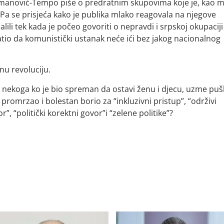
kmanović-Tempo piše o predratnim skupovima koje je, kao m
Pa se prisjeća kako je publika mlako reagovala na njegove
alili tek kada je počeo govoriti o nepravdi i srpskoj okupaciji
tio da komunistički ustanak neće ići bez jakog nacionalnog
nu revoluciju.
a nekoga ko je bio spreman da ostavi ženu i djecu, uzme puš
 promrzao i bolestan borio za “inkluzivni pristup”, “održivi
or”, “politički korektni govor”i “zelene politike”?