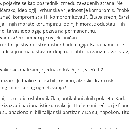
b, pojavite se kao posrednik između zavađenih strana. Ne
jičarskoj ideologiji, vrhunska vrijednost je kompromis. Prob
 znači kompromis; ali i “kompromitovati”. Čitava srednjičars
deja – njih morate korumpirati, od njih morate odustati ili ih
eno, ta vas ideologija poziva na permanentnu,
am kažem: imperij je uvijek ciničan.
i i istini je stvar ekstremističkih ideologija. Kada namećete
ljudi koji nemaju stav, oni kojima platite da zauzmu vaš stav
ki nacionalizam je jednako loš. A je li, sreće ti?
tizam. Jednako su loši bili, recimo, alžirski i francuski
kog kolonijalnog ugnjetavanja?
ni, nužni dio oslobodilačkih, antikolonijalnih pokreta. Kada
izazvati nacionalističku reakciju. Hoćete mi reći da je fran
 anacionalni bili talijanski partizani? Da su, napokon, Tito