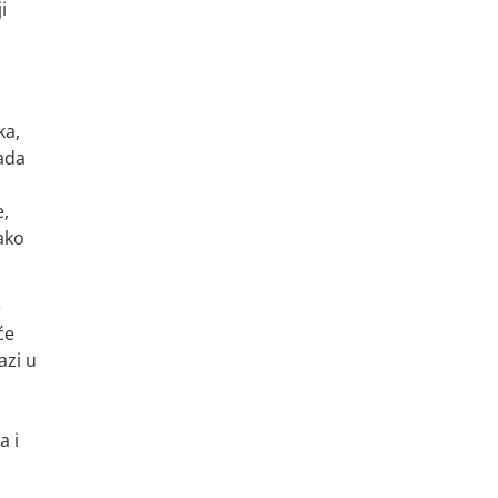
i
ka,
kada
e,
ako
e
će
azi u
a i