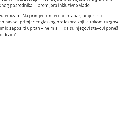
og posrednika ili premijera inkluzivne vlade.
eufemizam. Na primjer: umjereno hrabar, umjereno
on navodi primjer engleskog profesora koji je tokom razgov
o zaposliti upitan – ne misli li da su njegovi stavovi pone
no držim”.