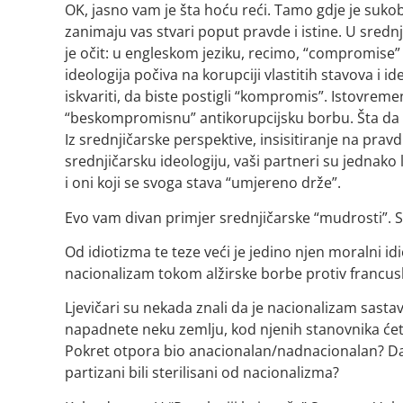
OK, jasno vam je šta hoću reći. Tamo gdje je suko
zanimaju vas stvari poput pravde i istine. U sredn
je očit: u engleskom jeziku, recimo, “compromise”
ideologija počiva na korupciji vlastitih stavova i i
iskvariti, da biste postigli “kompromis”. Istovrem
“beskompromisnu” antikorupcijsku borbu. Šta da v
Iz srednjičarske perspektive, insisitiranje na pravd
srednjičarsku ideologiju, vaši partneri su jednako 
i oni koji se svoga stava “umjereno drže”.
Evo vam divan primjer srednjičarske “mudrosti”. Sva
Od idiotizma te teze veći je jedino njen moralni idio
nacionalizam tokom alžirske borbe protiv francus
Ljevičari su nekada znali da je nacionalizam sastav
napadnete neku zemlju, kod njenih stanovnika ćete 
Pokret otpora bio anacionalan/nadnacionalan? Da su
partizani bili sterilisani od nacionalizma?