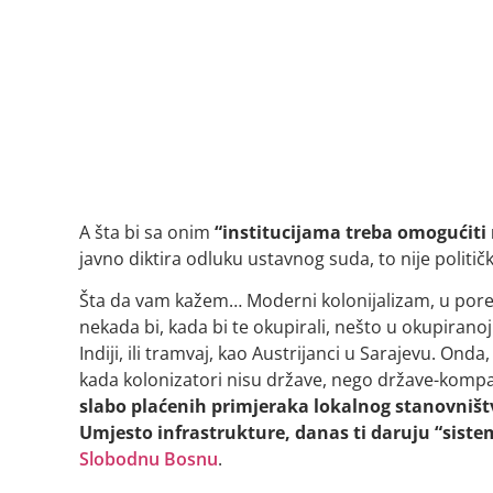
A šta bi sa onim
“institucijama treba omogućiti n
javno diktira odluku ustavnog suda, to nije politič
Šta da vam kažem… Moderni kolonijalizam, u poređe
nekada bi, kada bi te okupirali, nešto u okupiranoj
Indiji, ili tramvaj, kao Austrijanci u Sarajevu. O
kada kolonizatori nisu države, nego države-kompan
slabo plaćenih primjeraka lokalnog stanovništv
Umjesto infrastrukture, danas ti daruju “siste
Slobodnu Bosnu
.