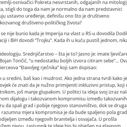
mlji-osnivačici Pokreta nesvrstanih, odgajanih na mitologij
ka, stigli do toga da nam je normalno da nam predstavnici
đuju ustavno uređenje, definišu ono što je društveno
takozvanog društveno-političkog života?
e nije bunio kada je Imperija na vlast u RS-u dovodila Dodi
ciji i BiH dovodi “Trojku”. Kada ih u kuću pustiš jednom, ni
eologiju. Srednjičarstvo – šta je to? Jasno je: imate ljevičar
o Bojan Tončić, “u nedostatku boljih izvora citiram sebe”… Ov
rceova “Đavoljeg rječnika” koji sam dopisao:
k u sredini, baš kao i mudrost. Ako jedna strana tvrdi kako j
jek će znati da je nužno primijeniti inkluzivni pristup, koji 
itnikom, još manje glupakom. U politici ta ideja svoj izraz nal
anom dijalogu i takozvanom kompromisu između takozvanih
 da spali grad i pobije njegovo stanovništvo, dok se druga
ti, razumna mjera kompromisa je da bude spaljeno pola grad
ijeljen između njegovih branitelja i osvajača. U prošla
nižem nivou, zastupnik te ideje bio bi obješen na glavnom