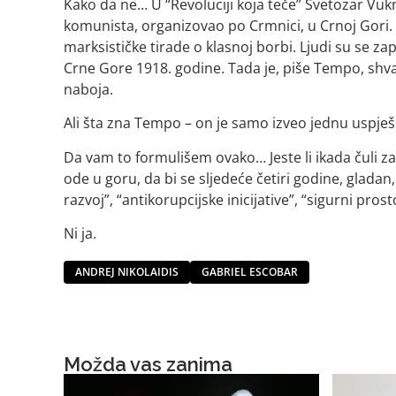
Kako da ne… U “Revoluciji koja teče” Svetozar Vu
komunista, organizovao po Crmnici, u Crnoj Gori. 
marksističke tirade o klasnoj borbi. Ljudi su se zap
Crne Gore 1918. godine. Tada je, piše Tempo, shva
naboja.
Ali šta zna Tempo – on je samo izveo jednu uspješ
Da vam to formulišem ovako… Jeste li ikada čuli z
ode u goru, da bi se sljedeće četiri godine, gladan,
razvoj”, “antikorupcijske inicijative”, “sigurni prost
Ni ja.
ANDREJ NIKOLAIDIS
GABRIEL ESCOBAR
Možda vas zanima