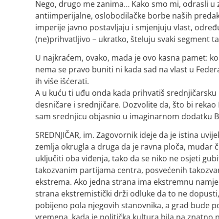
Nego, drugo me zanima… Kako smo mi, odrasli u ze
antiimperijalne, oslobodilačke borbe naših preda
imperije javno postavljaju i smjenjuju vlast, odre
(ne)prihvatljivo – ukratko, šteluju svaki segment 
U najkraćem, ovako, mada je ovo kasna pamet: ko s
nema se pravo buniti ni kada sad na vlast u Federa
ih više išćerati.
A u kuću ti uđu onda kada prihvatiš srednjičarsku id
desničare i srednjičare. Dozvolite da, što bi reka
sam srednjicu objasnio u imaginarnom dodatku Bie
SREDNJIČAR, im. Zagovornik ideje da je istina uvije
zemlja okrugla a druga da je ravna ploča, mudar čov
uključiti oba viđenja, tako da se niko ne osjeti gub
takozvanim partijama centra, posvećenih takozv
ekstrema. Ako jedna strana ima ekstremnu namjeru
strana ekstremistički drži odluke da to ne dopus
pobijeno pola njegovih stanovnika, a grad bude pod
vremena, kada je politička kultura bila na znatno 