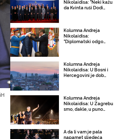
Nikolaidisa: "Neki kažu
da Kvinta ruši Dodika.
Moguće. Ali ta ista
Kvinta je instalirala
Dodika u vlast. Kao što
i HDZ uz prećutnu
Kolumna Andreja
saglasnost Kvinte
Nikolaidisa:
Dodika održava na
"Diplomatski odgovor
vlasti"
Aleksandru Vučiću -
Mrš, smradu"
Kolumna Andreja
Nikolaidisa: U Bosni i
Hercegovini je dobro
baviti se kriminalom
BiH
Kolumna Andreja
Nikolaidisa: U Zagrebu
smo, dakle, u punom
sjaju vidjeli estetiku
političkog hrišćanstva.
Pa ipak, Balkanom i
dalje kruži bauk
A da li vam je pala
političkog islama
napamet sljedeća