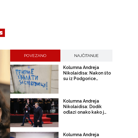
POVEZANO
NAJČITANIJE
Kolumna Andreja
Nikolaidisa: Nakon što
su iz Podgorice
protjerali Turke, na
redu su "poturice"
Kolumna Andreja
Nikolaidisa: Dodik
odlazi onako kako je i
došao - ne voljom
građana nego voljom
istinskih vladara BiH
Kolumna Andreja