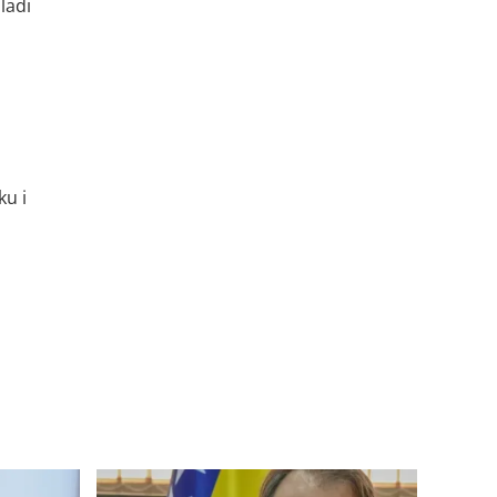
ladi
ku i