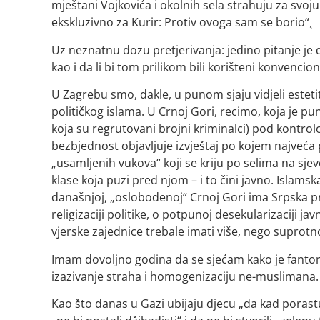
mještani Vojkovića i okolnih sela strahuju za svoj
ekskluzivno za Kurir: Protiv ovoga sam se borio“¸
Uz neznatnu dozu pretjerivanja: jedino pitanje je 
kao i da li bi tom prilikom bili korišteni konvenciona
U Zagrebu smo, dakle, u punom sjaju vidjeli estetit
političkog islama. U Crnoj Gori, recimo, koja je 
koja su regrutovani brojni kriminalci) pod kontrol
bezbjednost objavljuje izvještaj po kojem najveća p
„usamljenih vukova“ koji se kriju po selima na sje
klase koja puzi pred njom – i to čini javno. Islamsk
današnjoj, „oslobođenoj“ Crnoj Gori ima Srpska prav
religizaciji politike, o potpunoj desekularizaciji ja
vjerske zajednice trebale imati više, nego suprotno
Imam dovoljno godina da se sjećam kako je fantom 
izazivanje straha i homogenizaciju ne-muslimana.
Kao što danas u Gazi ubijaju djecu „da kad porastu