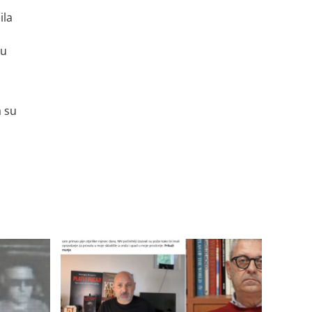
ila
 u
 su