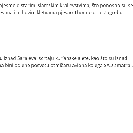
 pjesme o starim islamskim kraljevstvima, što ponosno su se
aljevima i njihovim kletvama pjevao Thompson u Zagrebu:
 iznad Sarajeva iscrtaju kur’anske ajete, kao što su iznad
ač na bini odjene posvetu otmičaru aviona kojega SAD smatraj
.