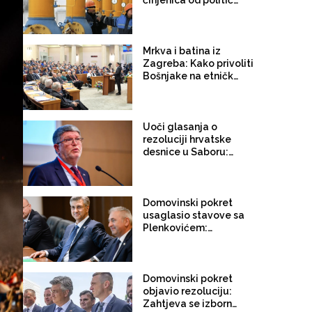
činjenica od političkih
tvrdnji
Mrkva i batina iz
Zagreba: Kako privoliti
Bošnjake na etničko
predstavljanje
Uoči glasanja o
rezoluciji hrvatske
desnice u Saboru:
Nakon etničkog
predstavljanja i
federalizma, hoće li
SDP i Možemo
Domovinski pokret
progutati i
usaglasio stavove sa
opravdavanje
Plenkovićem:
paradržave Herceg-
Rezolucija o položaju
Bosne?
Hrvata u BiH sutra će
biti upućena u hrvatski
Sabor, izvorno pozivala
Domovinski pokret
na formiranje hrvatske
objavio rezoluciju:
autonomije
Zahtjeva se izborna