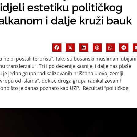
djeli estetiku političkog
Balkanom i dalje kruži bauk
 ne bi postali teroristi“, tako su bosanski muslimani ubijani
enu transferzalu“. Tri i po decenije kasnije, i dalje nas plaše
e jedna grupa radikalizovanih hrišćana u ovoj zemlji
vropu od islama”, dok se druga grupa radikalizovanih
 ono što je danas poznato kao UZP. Rezultati “političkog