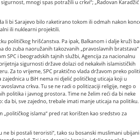
u sigurnost, mnogi spas potražili u crkvi“; „Radovan Karadžić
da li bi Sarajevo bilo raketirano tokom ili odmah nakon konc
lni ili nuklearni projektili.
ku političkog hrišćanstva. Pa ipak, Balkanom i dalje kruži b
puna do zuba naoružanih takozvanih „pravoslavnih bratstava“ 
om SPC i beogradskih tajnih službi, Agencija za nacionalnu
rijetnja sigurnosti države dolazi od nekakvih islamističkih
veru. Za to vrijeme, SPC praktično vlada državom preko polit
a zajednica u BiH nema ni djelić političkog uticaja koji u
oslavna crkva. Tu se ne radi o politizaciji religije, nego o
vnih politika i javnog prostora. Time ne želim reći da bi neke
: da bi, sve zajedno, trebale imati manje uticaja na politiku.
„političkog islama“ pred rat korišten kao sredstvo za
 ne bi postali teroristi“, tako su bosanski muslimani ubijani