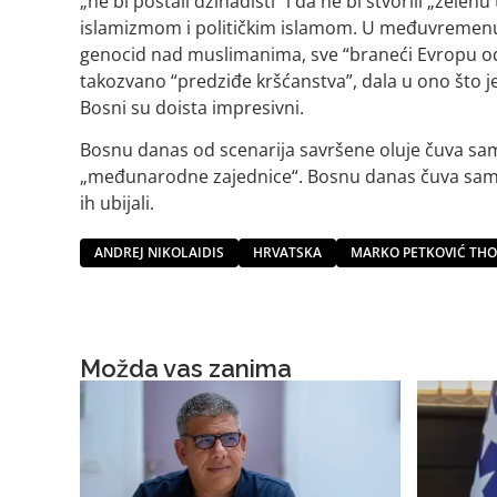
„ne bi postali džihadisti“ i da ne bi stvorili „zelenu
islamizmom i političkim islamom. U međuvremenu j
genocid nad muslimanima, sve “braneći Evropu od 
takozvano “predziđe kršćanstva”, dala u ono što j
Bosni su doista impresivni.
Bosnu danas od scenarija savršene oluje čuva samo 
„međunarodne zajednice“. Bosnu danas čuva samo 
ih ubijali.
ANDREJ NIKOLAIDIS
HRVATSKA
MARKO PETKOVIĆ TH
Možda vas zanima