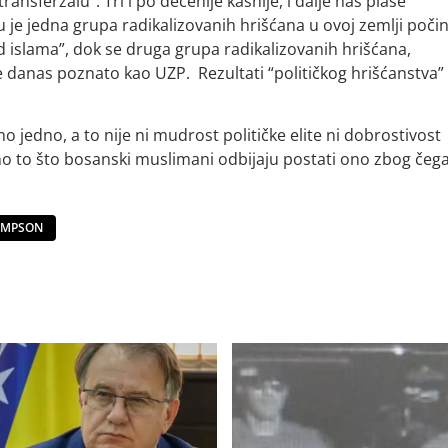
 transferzalu“. Tri i po decenije kasnije, i dalje nas plaše
e jedna grupa radikalizovanih hrišćana u ovoj zemlji počin
islama”, dok se druga grupa radikalizovanih hrišćana,
e danas poznato kao UZP. Rezultati “političkog hrišćanstva”
jedno, a to nije ni mudrost političke elite ni dobrostivost
to što bosanski muslimani odbijaju postati ono zbog čega
OMPSON