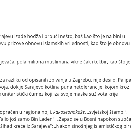
rajevu izađe hodža i prouči nešto, baš kao što je na bini u
jevu prizove obnovu islamskih vrijednosti, kao što je obnovu
pjevača, pola miliona muslimana vikne čak i tekbir, kao što je
 za razliku od opisanih zbivanja u Zagrebu, nije desilo. Pa ipa
voja, dok je Sarajevo kotlina puna netolerancije, kojom kroz
unitaristički ćumez koji iza svoje maske suživota krije
ropraćen u regionalnoj i,
kakoseonokaže
, „svjetskoj štampi“.
 „Falio još samo Bin Laden“; „Zapad se u Bosni napokon suoč
ihad kreće iz Sarajeva“; „Nakon sinošnjeg islamističkog pir