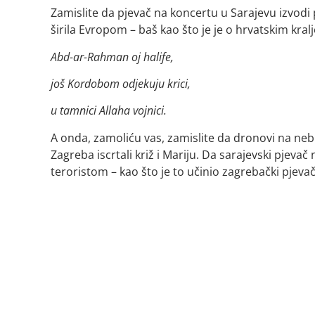
Zamislite da pjevač na koncertu u Sarajevu izvodi
širila Evropom – baš kao što je je o hrvatskim kr
Abd-ar-Rahman oj halife,
još Kordobom odjekuju krici,
u tamnici Allaha vojnici.
A onda, zamoliću vas, zamislite da dronovi na nebu
Zagreba iscrtali križ i Mariju. Da sarajevski pjev
teroristom – kao što je to učinio zagrebački pjevač