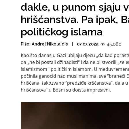
dakle, u punom sjaju vi
hrišćanstva. Pa ipak, 
političkog islama
Piše:
Andrej Nikolaidis
07.07.2025.
45.080
Kao što danas u Gazi ubijaju djecu „da kad porastu
da „ne bi postali džihadisti“ i da ne bi stvorili „zel
islamizmom i političkim islamom. U međuvremenu j
počinila genocid nad muslimanima, sve “braneći E
hrišćana, takozvano “predziđe kršćanstva”, dala u
hrišćanstva” u Bosni su doista impresivni.