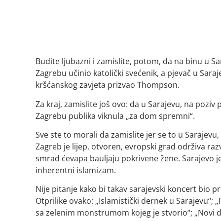
Budite ljubazni i zamislite, potom, da na binu u Sa
Zagrebu učinio katolički svećenik, a pjevač u Sara
kršćanskog zavjeta prizvao Thompson.
Za kraj, zamislite još ovo: da u Sarajevu, na poziv 
Zagrebu publika viknula „za dom spremni“.
Sve ste to morali da zamislite jer se to u Sarajevu,
Zagreb je lijep, otvoren, evropski grad održiva raz
smrad ćevapa bauljaju pokrivene žene. Sarajevo je 
inherentni islamizam.
Nije pitanje kako bi takav sarajevski koncert bio p
Otprilike ovako: „Islamistički dernek u Sarajevu“;
sa zelenim monstrumom kojeg je stvorio“; „Novi dž