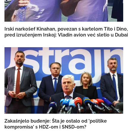
Irski narkošef Kinahan, povezan s kartelom Tito i Dino,
pred izručenjem Irskoj: Vladin avion već sletio u Dubai
Zakašnjelo buđenje: Šta je ostalo od 'politike
kompromisa' s HDZ-om i SNSD-om?