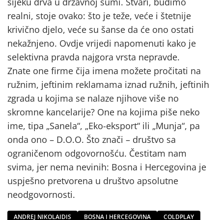
sijeku drva u državnoj šumi. Stvari, budimo
realni, stoje ovako: što je teže, veće i štetnije
krivično djelo, veće su šanse da će ono ostati
nekažnjeno. Ovdje vrijedi napomenuti kako je
selektivna pravda najgora vrsta nepravde.
Znate one firme čija imena možete pročitati na
ružnim, jeftinim reklamama iznad ružnih, jeftinih
zgrada u kojima se nalaze njihove više no
skromne kancelarije? One na kojima piše neko
ime, tipa „Sanela“, „Eko-eksport“ ili „Munja“, pa
onda ono – D.O.O. Što znači – društvo sa
ograničenom odgovornošću. Čestitam nam
svima, jer nema nevinih: Bosna i Hercegovina je
uspješno pretvorena u društvo apsolutne
neodgovornosti.
ANDREJ NIKOLAIDIS
BOSNA I HERCEGOVINA
COLDPLAY