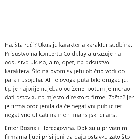
Ha, šta reći? Ukus je karakter a karakter sudbina.
Prisustvo na koncertu Coldplay-a ukazuje na
odsustvo ukusa, a to, opet, na odsustvo
karaktera. Što na ovom svijetu obično vodi do
para i uspjeha. Ali je ovoga puta bilo drugačije:
tip je najprije najebao od žene, potom je morao
dati ostavku na mjesto direktora firme. Zašto? Jer
je firma procijenila da će negativni publicitet
negativno uticati na njen finansijski bilans.
Enter Bosna i Hercegovina. Dok su u privatnim
firmama ljudi prisiljeni da daju ostavku zato što