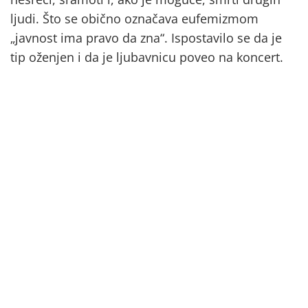
ljudi. Što se obično označava eufemizmom
„javnost ima pravo da zna“. Ispostavilo se da je
tip oženjen i da je ljubavnicu poveo na koncert.