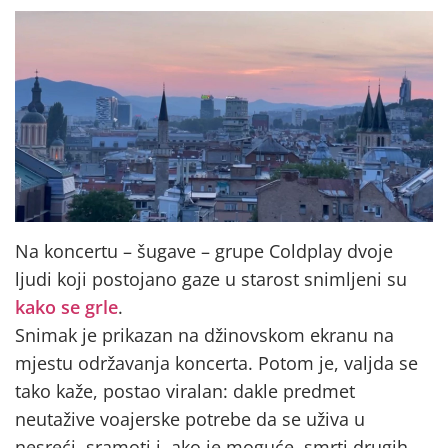
Na koncertu – šugave – grupe Coldplay dvoje
ljudi koji postojano gaze u starost snimljeni su
kako se grle
.
Snimak je prikazan na džinovskom ekranu na
mjestu održavanja koncerta. Potom je, valjda se
tako kaže, postao viralan: dakle predmet
neutažive voajerske potrebe da se uživa u
nesreći, sramoti i, ako je moguće, smrti drugih