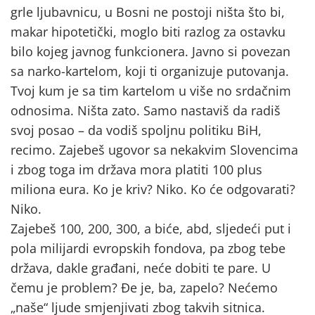
grle ljubavnicu, u Bosni ne postoji ništa što bi,
makar hipotetički, moglo biti razlog za ostavku
bilo kojeg javnog funkcionera. Javno si povezan
sa narko-kartelom, koji ti organizuje putovanja.
Tvoj kum je sa tim kartelom u više no srdačnim
odnosima. Ništa zato. Samo nastaviš da radiš
svoj posao – da vodiš spoljnu politiku BiH,
recimo. Zajebeš ugovor sa nekakvim Slovencima
i zbog toga im država mora platiti 100 plus
miliona eura. Ko je kriv? Niko. Ko će odgovarati?
Niko.
Zajebeš 100, 200, 300, a biće, abd, sljedeći put i
pola milijardi evropskih fondova, pa zbog tebe
država, dakle građani, neće dobiti te pare. U
čemu je problem? Đe je, ba, zapelo? Nećemo
„naše“ ljude smjenjivati zbog takvih sitnica.