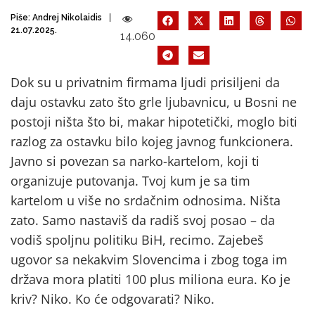
Piše:
Andrej Nikolaidis
21.07.2025.
14.060
Dok su u privatnim firmama ljudi prisiljeni da
daju ostavku zato što grle ljubavnicu, u Bosni ne
postoji ništa što bi, makar hipotetički, moglo biti
razlog za ostavku bilo kojeg javnog funkcionera.
Javno si povezan sa narko-kartelom, koji ti
organizuje putovanja. Tvoj kum je sa tim
kartelom u više no srdačnim odnosima. Ništa
zato. Samo nastaviš da radiš svoj posao – da
vodiš spoljnu politiku BiH, recimo. Zajebeš
ugovor sa nekakvim Slovencima i zbog toga im
država mora platiti 100 plus miliona eura. Ko je
kriv? Niko. Ko će odgovarati? Niko.