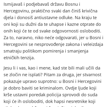
Ismijavaš i podjebavaš državu Bosnu i
Hercegovinu, praktično svaki dan činiš krivična
djela i donosiš antiustavne odluke. Na kraju te
oni koji su dužni da te uhapse i kazne otprate do
onih koji će te od svake odgovornosti osloboditi.
Za to, naravno, niko neće odgovarati, jer u Bosni i
Hercegovini se nesprovođenje zakona i veleizdaja
smatraju politikom pomirenja i smanjenja
etničkih tenzija.
Jesu li i vas, kao i mene, kad ste bili mali učili da
se zločin ne isplati? Pitam za druga, jer stvarnost
pokazuje upravo suprotno: u Bosni i Hercegovini
je dobro baviti se kriminalom. Ovdje ljude koji
krše ustavni poredak policija sprovodi do suda
koji će ih osloboditi, dok hapsi nesretnike koji