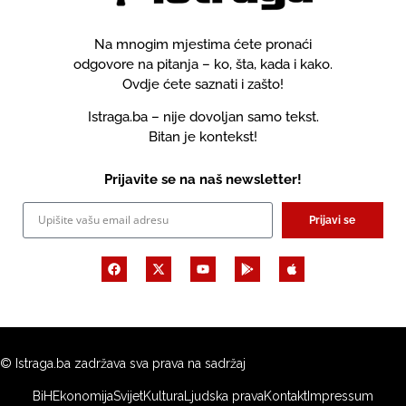
Na mnogim mjestima ćete pronaći
odgovore na pitanja – ko, šta, kada i kako.
Ovdje ćete saznati i zašto!
Istraga.ba – nije dovoljan samo tekst.
Bitan je kontekst!
Prijavite se na naš newsletter!
Prijavi se
© Istraga.ba zadržava sva prava na sadržaj
BiH
Ekonomija
Svijet
Kultura
Ljudska prava
Kontakt
Impressum