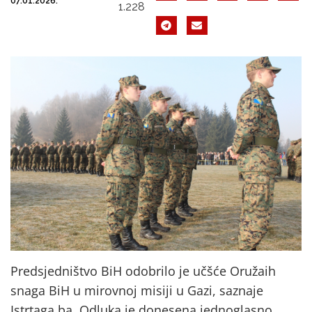
07.01.2026.
1.228
Predsjedništvo BiH odobrilo je učšće Oružaih
snaga BiH u mirovnoj misiji u Gazi, saznaje
Istrtaga.ba. Odluka je donesena jednoglasno.