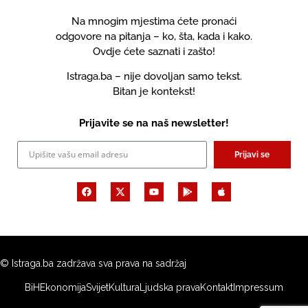
Na mnogim mjestima ćete pronaći
odgovore na pitanja – ko, šta, kada i kako.
Ovdje ćete saznati i zašto!
Istraga.ba – nije dovoljan samo tekst.
Bitan je kontekst!
Prijavite se na naš newsletter!
Prijavi se
© Istraga.ba zadržava sva prava na sadržaj
BiH
Ekonomija
Svijet
Kultura
Ljudska prava
Kontakt
Impressum