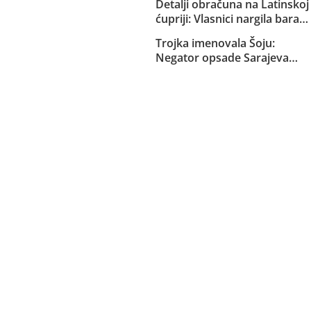
Detalji obračuna na Latinskoj
produžene mjere zabrane
ćupriji: Vlasnici nargila bara
na koji je pucao Davud
Trojka imenovala Šoju:
Puškić pretukli njegovog
Negator opsade Sarajeva
brata Sulejmana, on im
vodi kulturnu instituciju u
prijetio pištoljem
Sarajevu