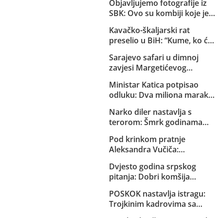
Objavljujemo fotografije iz
SBK: Ovo su kombiji koje je
EuroExpress “rentao” MUP-u
Kavačko-škaljarski rat
Republike Srpske za akciju u
preselio u BiH: “Kume, ko će
Bugojnu!
ti čuvati djecu?”
Sarajevo safari u dimnoj
zavjesi Margetićevog
skladišta: Trojica ublehaša,
Ministar Katica potpisao
medijski spektakl i nula
odluku: Dva miliona maraka
konkretnih dokaza
za strane pilote, servis i
Narko diler nastavlja s
osiguranje helikoptera MUP-
terorom: Šmrk godinama
a KS
nekažnjeno zlostavlja
Pod krinkom pratnje
Sarajlije i snima svoje
Aleksandra Vučiča:
brutalne akcije!
Naoružana formacija iz RS
Dvjesto godina srpskog
upala u Federaciju. Kretali se
pitanja: Dobri komšija
kvadovima i pješke po šumi
Aleksandar Vučić
oko Bugojna. Specijalci MUP-
POSKOK nastavlja istragu:
a SBK-a ih otjerali iz Kantona!
Trojkinim kadrovima sa
Aerodroma Sarajevo