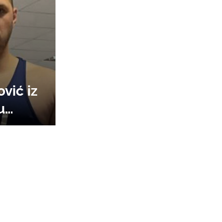
vić iz
u
o ruski
je. Do
bio