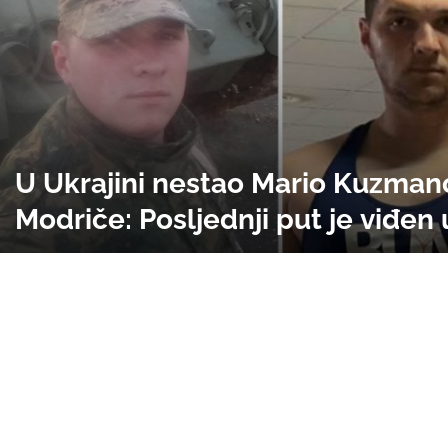
U Ukrajini nestao Mario Kuzmano
Modriče: Posljednji put je viđen 
decembru 2024. godine kako, ka
vojnik, napada ukrajinske položa
januara ove godine formalno je 
pripadnik Oružanih snaga BiH!