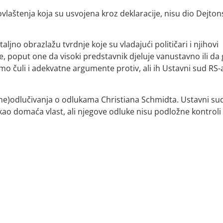
vlaštenja koja su usvojena kroz deklaracije, nisu dio Dejto
ljno obrazlažu tvrdnje koje su vladajući političari i njihovi
e, poput one da visoki predstavnik djeluje vanustavno ili da
smo čuli i adekvatne argumente protiv, ali ih Ustavni sud RS-
(ne)odlučivanja o odlukama Christiana Schmidta. Ustavni su
 kao domaća vlast, ali njegove odluke nisu podložne kontroli