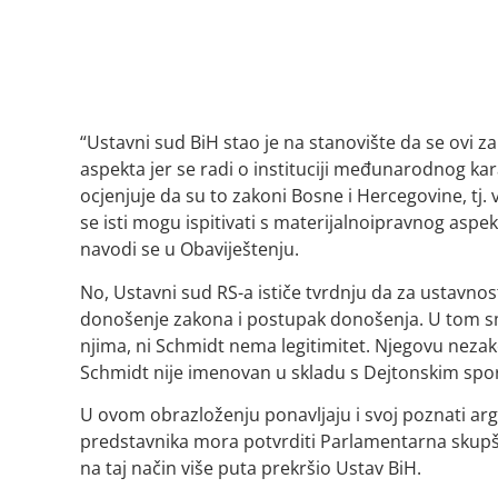
“Ustavni sud BiH stao je na stanovište da se ovi 
aspekta jer se radi o instituciji međunarodnog kar
ocjenjuje da su to zakoni Bosne i Hercegovine, tj. v
se isti mogu ispitivati s materijalnoipravnog aspe
navodi se u Obaviještenju.
No, Ustavni sud RS-a ističe tvrdnju da za ustavno
donošenje zakona i postupak donošenja. U tom smi
njima, ni Schmidt nema legitimitet. Njegovu nezako
Schmidt nije imenovan u skladu s Dejtonskim spor
U ovom obrazloženju ponavljaju i svoj poznati ar
predstavnika mora potvrditi Parlamentarna skupšt
na taj način više puta prekršio Ustav BiH.