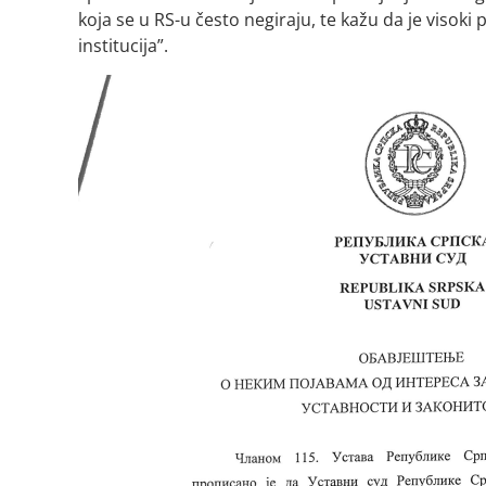
koja se u RS-u često negiraju, te kažu da je visok
institucija”.