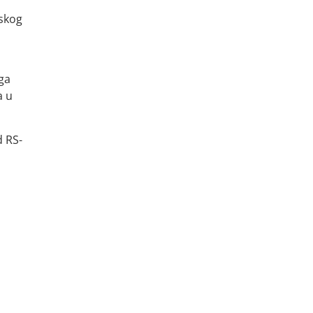
nskog
 ga
a u
d RS-