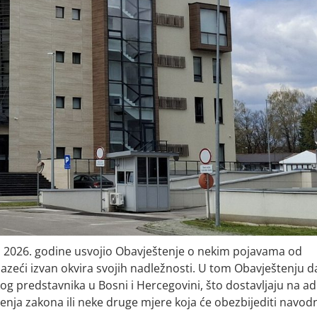
na 2026. godine usvojio Obavještenje o nekim pojavama od
zlazeći izvan okvira svojih nadležnosti. U tom Obavještenju d
g predstavnika u Bosni i Hercegovini, što dostavljaju na a
šenja zakona ili neke druge mjere koja će obezbijediti navod