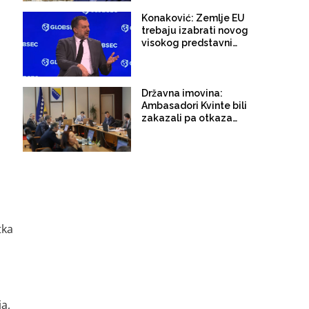
Britanci "neodlučni"!
Konaković: Zemlje EU
trebaju izabrati novog
visokog predstavnika,
a ne slijepo slijediti
politiku Amerikanaca i
čekati šta će
Washington reći
Državna imovina:
Ambasadori Kvinte bili
zakazali pa otkazali
sastanak sa Borjanom
Krišto
tka
i
a,