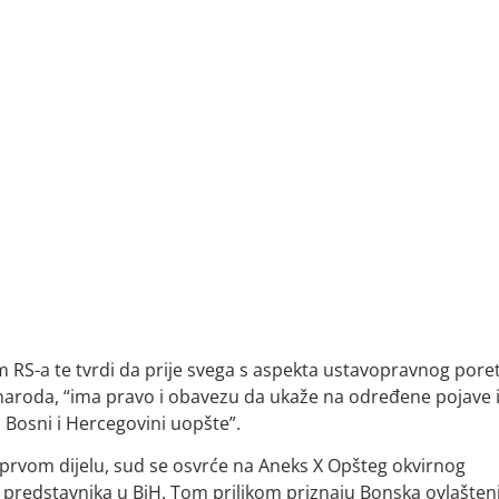
RS-a te tvrdi da prije svega s aspekta ustavopravnog pore
h naroda, “ima pravo i obavezu da ukaže na određene pojave 
 Bosni i Hercegovini uopšte”.
u prvom dijelu, sud se osvrće na Aneks X Opšteg okvirnog
 predstavnika u BiH. Tom prilikom priznaju Bonska ovlaštenj