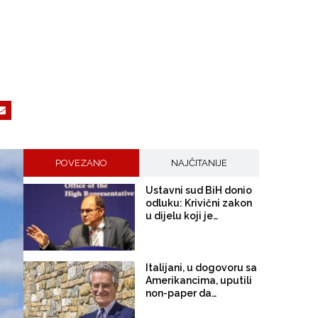
POVEZANO
NAJČITANIJE
Ustavni sud BiH donio
odluku: Krivični zakon
u dijelu koji je
nametnuo Schmidt je
ustavan, neprovođenje
odluka OHR i dalje će
snositi krivičnu
Italijani, u dogovoru sa
odgovornost
Amerikancima, uputili
non-paper da
omekšaju stavove EU: