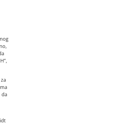
vnog
no,
da
iH”,
 za
rema
a da
idt