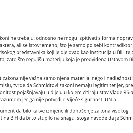
zakoni ne trebaju, odnosno ne mogu ispitivati s formalnopra
aktera, ali se istovremeno, što je samo po sebi kontradiktor
isokog predstavnika koji je djelovao kao institucija u BiH te 
kta, zato što regulišu materiju koja je predviđena Ustavom B
st zakona nije važna samo njena materija, nego i nadležnosti
slu, tvrde da Schmidtovi zakoni nemaju legitimitet jer, p
nitost pojašnjavaju u dijelu u kojem citiraju stav Vlade RS-
azumom jer ga nije potvrdilo Vijeće sigurnosti UN-a.
gument da bilo kakve izmjene ili donošenje zakona visokog
ina BiH da bi to stupilo na snagu, stoga navode da je Schm