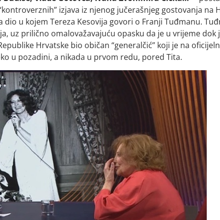
“kontroverznih” izjava iz njenog jučerašnjeg gostovanja na 
ela dio u kojem Tereza Kesovija govori o Franji Tuđmanu. T
ovija, uz prilično omalovažavajuću opasku da je u vrijeme dok 
Republike Hrvatske bio običan “generalčić” koji je na oficijel
ko u pozadini, a nikada u prvom redu, pored Tita.