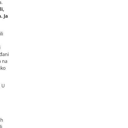
a.
i,
. Ja
li
i
ađani
a na
iko
. U
,
ih
li