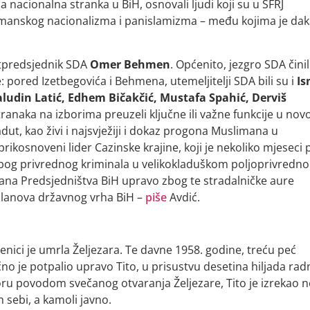
 nacionalna stranka u BiH, osnovali ljudi koji su u SFRJ
limanskog nacionalizma i panislamizma – među kojima je da
potpredsjednik SDA
Omer Behmen
. Općenito, jezgro SDA činil
: pored Izetbegovića i Behmena, utemeljitelji SDA bili su i
Is
ludin Latić, Edhem Bičakčić, Mustafa Spahić, Derviš
ranaka na izborima preuzeli ključne ili važne funkcije u novo
 adut, kao živi i najsvježiji i dokaz progona Muslimana u
prikosnoveni lider Cazinske krajine, koji je nekoliko mjeseci
u zbog privrednog kriminala u velikokladuškom poljoprivredn
lana Predsjedništva BiH upravo zbog te stradalničke aure
 članova državnog vrha BiH –
piše
Avdić.
Zenici je umrla Željezara. Te davne 1958. godine, treću peć
o je potpalio upravo Tito, u prisustvu desetina hiljada rad
voru povodom svečanog otvaranja Željezare, Tito je izrekao 
m sebi, a kamoli javno.