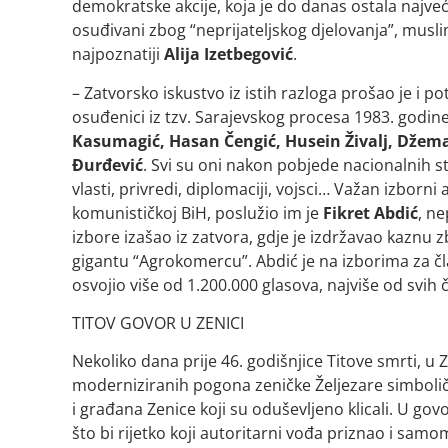
demokratske akcije, koja je do danas ostala najveća
osuđivani zbog “neprijateljskog djelovanja”, mus
najpoznatiji
Alija Izetbegović
.
– Zatvorsko iskustvo iz istih razloga prošao je i 
osuđenici iz tzv. Sarajevskog procesa 1983. godine
Kasumagić, Hasan Čengić, Husein Živalj, Džema
Đurđević
. Svi su oni nakon pobjede nacionalnih st
vlasti, privredi, diplomaciji, vojsci… Važan izborni
komunističkoj BiH, poslužio im je
Fikret Abdić
, ne
izbore izašao iz zatvora, gdje je izdržavao kazn
gigantu “Agrokomercu”. Abdić je na izborima za č
osvojio više od 1.200.000 glasova, najviše od svih
TITOV GOVOR U ZENICI
Nekoliko dana prije 46. godišnjice Titove smrti, u 
moderniziranih pogona zeničke Željezare simboličn
i građana Zenice koji su oduševljeno klicali. U go
što bi rijetko koji autoritarni vođa priznao i samo