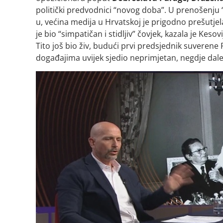
politički predvodnici “novog doba”. U prenošenju 
u, većina medija u Hrvatskoj je prigodno prešutj
je bio “simpatičan i stidljiv” čovjek, kazala je Kes
Tito još bio živ, budući prvi predsjednik suverene 
događajima uvijek sjedio neprimjetan, negdje dale