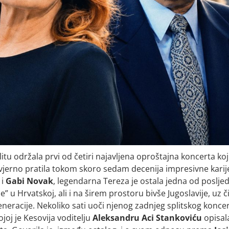
litu održala prvi od četiri najavljena oproštajna koncerta ko
 je vjerno pratila tokom skoro sedam decenija impresivne karij
i
Gabi Novak
, legendarna Tereza je ostala jedna od posljed
je” u Hrvatskoj, ali i na širem prostoru bivše Jugoslavije, uz či
eneracije. Nekoliko sati uoči njenog zadnjeg splitskog koncer
joj je Kesovija voditelju
Aleksandru Aci Stankoviću
opisal