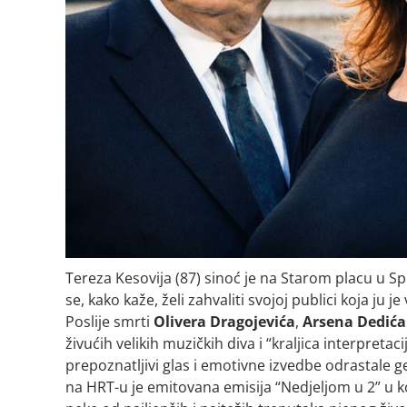
Tereza Kesovija (87) sinoć je na Starom placu u Sp
se, kako kaže, želi zahvaliti svojoj publici koja ju
Poslije smrti
Olivera Dragojevića
,
Arsena Dedića
živućih velikih muzičkih diva i “kraljica interpretaci
prepoznatljivi glas i emotivne izvedbe odrastale g
na HRT-u je emitovana emisija “Nedjeljom u 2” u ko