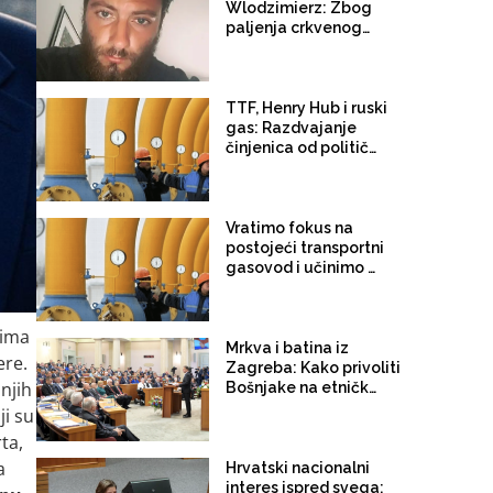
Wlodzimierz: Zbog
paljenja crkvenog
oltara u Međugorju
uhapšen Poljak,
Filipović i Zovko
pokušale iskoristiti
TTF, Henry Hub i ruski
incident za dizanje
gas: Razdvajanje
međunacionalnih
činjenica od političkih
tenzija
tvrdnji
Vratimo fokus na
postojeći transportni
gasovod i učinimo ga
pouzdanim i
funkcionalnim
jima
Mrkva i batina iz
ere.
Zagreba: Kako privoliti
njih
Bošnjake na etničko
predstavljanje
ji su
ta,
a
Hrvatski nacionalni
interes ispred svega: