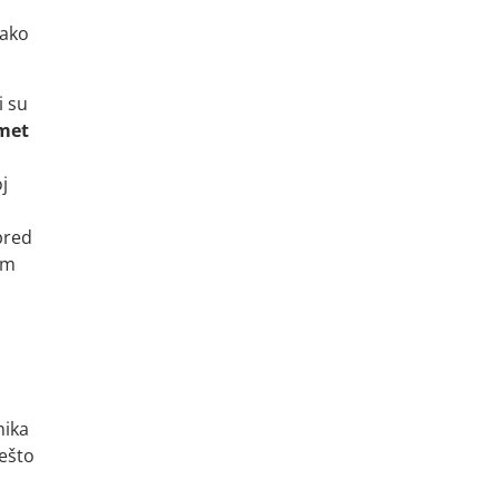
kako
i su
met
j
 pred
om
nika
nešto