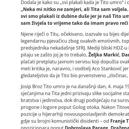
Dodala je kako su „svi plakali kada je Tito umro“ i 
„Neka mi nitko ne zamjeri, ali Tita sam voljela.
svi smo plakali iz dubine duše jer je naš Tito 
sam živjela to vrijeme tako da imam pravo reći 
Njene riječi o Titu, očekivano, izazvale su bijes di
legendarnu pjevačicu zbog ovakvih emotivnih, topli
predsjednika nekadašnje SFRJ. Mediji bliski HDZ-u
pitaju se zašto joj je to trebalo,
Željka Markić
,
Dan
plaćati pretplatu javnom servisu koji dopušta ovakv
meti kritika je, naravno, i voditelj Aco Stanković je
gledateljstvo da je Tito bio prvenstveno „zločinac, 
Josip Broz Tito umro je na današnji dan, 4. maja 1
sjećanjima na Tita jedni prizivaju slike socijalne s
bratstva i jedinstva, dok drugi podsjećaju na suro
progone i logore poput Golog otoka. Nakon Titove s
pozicije u hijerarhiji novouspostavljenih demokrat
gdje su brojni komunistički disidenti – od
Franje
opozicionara poput
Dobroslava Parage, Dražena