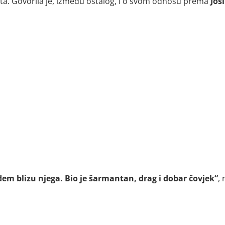
vota. Govorila je, između ostalog, i o svom odnosu prema
Jos
udem blizu njega. Bio je šarmantan, drag i dobar čovjek“
, 