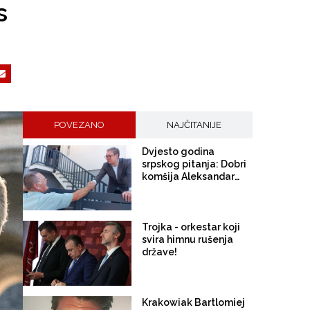
s
POVEZANO
NAJČITANIJE
Dvjesto godina
srpskog pitanja: Dobri
komšija Aleksandar
Vučić
Trojka - orkestar koji
svira himnu rušenja
države!
Krakowiak Bartlomiej