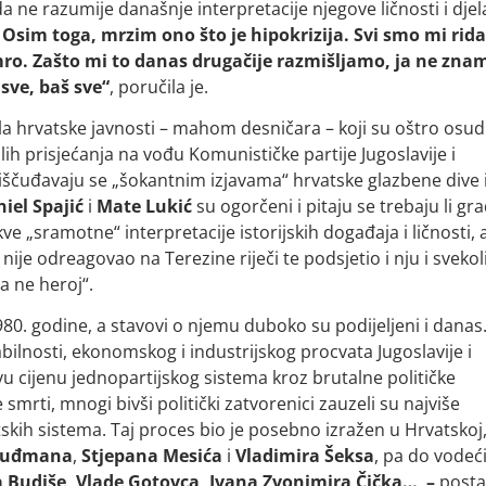
da ne razumije današnje interpretacije njegove ličnosti i djel
 Osim toga, mrzim ono što je hipokrizija. Svi smo mi ridal
umro. Zašto mi to danas drugačije razmišljamo, ja ne znam
sve, baš sve“
, poručila je.
jela hrvatske javnosti – mahom desničara – koji su oštro osudi
h prisjećanja na vođu Komunističke partije Jugoslavije i
 iščuđavaju se „šokantnim izjavama“ hrvatske glazbene dive 
iel Spajić
i
Mate Lukić
su ogorčeni i pitaju se trebaju li gr
e „sramotne“ interpretacije istorijskih događaja i ličnosti, 
r nije odreagovao na Terezine riječi te podsjetio i nju i svekol
a ne heroj“.
980. godine, a stavovi o njemu duboko su podijeljeni i danas
tabilnosti, ekonomskog i industrijskog procvata Jugoslavije i
vu cijenu jednopartijskog sistema kroz brutalne političke
mrti, mnogi bivši politički zatvorenici zauzeli su najviše
skih sistema. Taj proces bio je posebno izražen u Hrvatskoj
 Tuđmana
,
Stjepana Mesića
i
Vladimira Šeksa
, pa do vodeć
 Budiše, Vlade Gotovca, Ivana Zvonimira Čička… –
posta