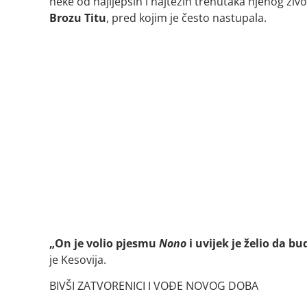
neke od najljepših i najtežih trenutaka njenog ži
Brozu Titu
, pred kojim je često nastupala.
„On je volio pjesmu
Nono
i uvijek je želio da b
je Kesovija.
BIVŠI ZATVORENICI I VOĐE NOVOG DOBA